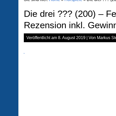
Die drei ??? (200) – F
Rezension inkl. Gewinn
Veröffentlicht am
8. August 2019
| Von
Markus St