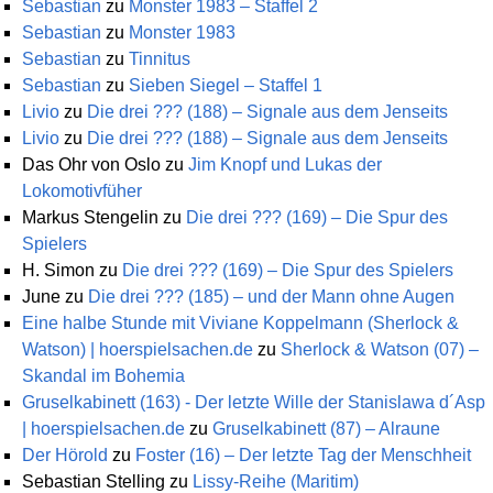
Sebastian
zu
Monster 1983 – Staffel 2
Sebastian
zu
Monster 1983
Sebastian
zu
Tinnitus
Sebastian
zu
Sieben Siegel – Staffel 1
Livio
zu
Die drei ??? (188) – Signale aus dem Jenseits
Livio
zu
Die drei ??? (188) – Signale aus dem Jenseits
Das Ohr von Oslo
zu
Jim Knopf und Lukas der
Lokomotivfüher
Markus Stengelin
zu
Die drei ??? (169) – Die Spur des
Spielers
H. Simon
zu
Die drei ??? (169) – Die Spur des Spielers
June
zu
Die drei ??? (185) – und der Mann ohne Augen
Eine halbe Stunde mit Viviane Koppelmann (Sherlock &
Watson) | hoerspielsachen.de
zu
Sherlock & Watson (07) –
Skandal im Bohemia
Gruselkabinett (163) - Der letzte Wille der Stanislawa d´Asp
| hoerspielsachen.de
zu
Gruselkabinett (87) – Alraune
Der Hörold
zu
Foster (16) – Der letzte Tag der Menschheit
Sebastian Stelling
zu
Lissy-Reihe (Maritim)