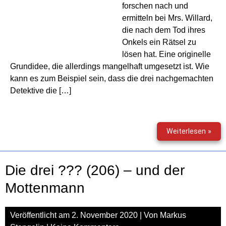
forschen nach und
ermitteln bei Mrs. Willard,
die nach dem Tod ihres
Onkels ein Rätsel zu
lösen hat. Eine originelle
Grundidee, die allerdings mangelhaft umgesetzt ist. Wie
kann es zum Beispiel sein, dass die drei nachgemachten
Detektive die […]
Die
Weiterlesen »
drei
???
(207
Die drei ??? (206) – und der
–
Die
Mottenmann
fals
Dete
Veröffentlicht am
2. November 2020
| Von
Markus