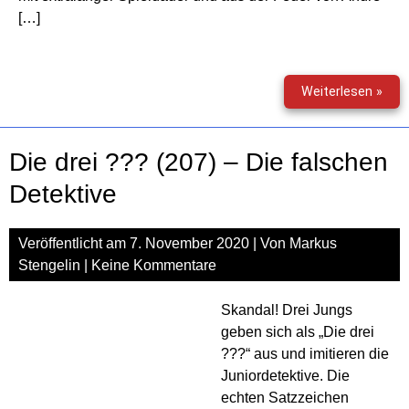
[…]
Die
Weiterlesen »
drei
???
und
Die drei ??? (207) – Die falschen
das
Gra
Detektive
der
May
Veröffentlicht am
7. November 2020
| Von
Markus
Stengelin
|
Keine Kommentare
Skandal! Drei Jungs
geben sich als „Die drei
???“ aus und imitieren die
Juniordetektive. Die
echten Satzzeichen