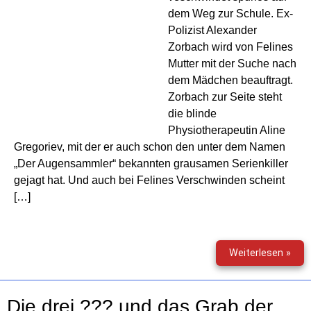
dem Weg zur Schule. Ex-
Polizist Alexander
Zorbach wird von Felines
Mutter mit der Suche nach
dem Mädchen beauftragt.
Zorbach zur Seite steht
die blinde
Physiotherapeutin Aline
Gregoriev, mit der er auch schon den unter dem Namen
„Der Augensammler“ bekannten grausamen Serienkiller
gejagt hat. Und auch bei Felines Verschwinden scheint
[…]
Playl
Weiterlesen »
–
Das
Hörs
Die drei ??? und das Grab der