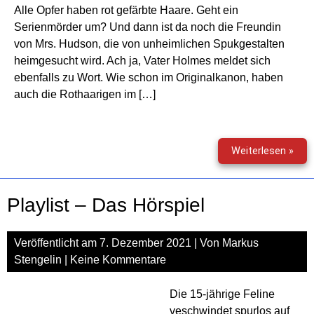
Alle Opfer haben rot gefärbte Haare. Geht ein
Serienmörder um? Und dann ist da noch die Freundin
von Mrs. Hudson, die von unheimlichen Spukgestalten
heimgesucht wird. Ach ja, Vater Holmes meldet sich
ebenfalls zu Wort. Wie schon im Originalkanon, haben
auch die Rothaarigen im […]
Sher
Weiterlesen »
&
Wat
(17)
Playlist – Das Hörspiel
–
Der
Cou
Veröffentlicht am
7. Dezember 2021
| Von
Markus
der
Stengelin
|
Keine Kommentare
Roth
Die 15-jährige Feline
veschwindet spurlos auf