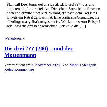
Skandal! Drei Jungs geben sich als „Die drei ???“ aus und
imitieren die Juniordetektive. Die echten Satzzeichen forschen
nach und ermitteln bei Mrs. Willard, die nach dem Tod ihres
Onkels ein Rätsel zu lösen hat. Eine originelle Grundidee, die
allerdings mangelhaft umgesetzt ist. Wie kann es zum Beispiel
sein, dass die drei nachgemachten Detektive die […]
Die
Weiterlesen »
drei
???
Die drei ??? (206) – und der
(207)
Mottenmann
–
Die
falschen
Veröffentlicht am
2. November 2020
| Von
Markus Stengelin
|
Detektive
Keine Kommentare