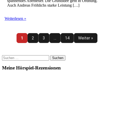
spannendes Abenteuer. Die Grundidee geht in Ordnung.
Auch Andreas Fröhlichs starke Leistung […]
Die
Weiterlesen »
drei
???
(204)
–
1
2
3
…
14
Weiter »
Der
dunkle
Wächter
Suchen
nach:
Meine Hörspiel-Rezensionen