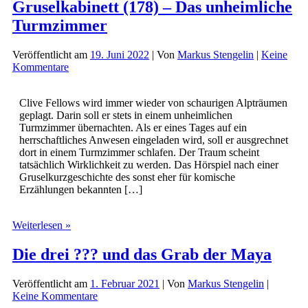
Gruselkabinett (178) – Das unheimliche
Turmzimmer
Veröffentlicht am
19. Juni 2022
| Von
Markus Stengelin
|
Keine
Kommentare
Clive Fellows wird immer wieder von schaurigen Alpträumen
geplagt. Darin soll er stets in einem unheimlichen
Turmzimmer übernachten. Als er eines Tages auf ein
herrschaftliches Anwesen eingeladen wird, soll er ausgrechnet
dort in einem Turmzimmer schlafen. Der Traum scheint
tatsächlich Wirklichkeit zu werden. Das Hörspiel nach einer
Gruselkurzgeschichte des sonst eher für komische
Erzählungen bekannten […]
Gruselkabinett
Weiterlesen »
(178)
–
Die drei ??? und das Grab der Maya
Das
unheimliche
Veröffentlicht am
1. Februar 2021
| Von
Markus Stengelin
|
Turmzimmer
Keine Kommentare