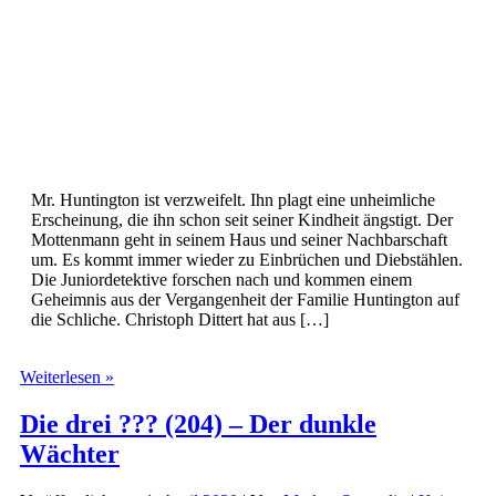
Mr. Huntington ist verzweifelt. Ihn plagt eine unheimliche
Erscheinung, die ihn schon seit seiner Kindheit ängstigt. Der
Mottenmann geht in seinem Haus und seiner Nachbarschaft
um. Es kommt immer wieder zu Einbrüchen und Diebstählen.
Die Juniordetektive forschen nach und kommen einem
Geheimnis aus der Vergangenheit der Familie Huntington auf
die Schliche. Christoph Dittert hat aus […]
Die
Weiterlesen »
drei
???
Die drei ??? (204) – Der dunkle
(206)
Wächter
–
und
der