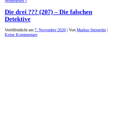
Die
Weiterlesen »
drei
???
Die drei ??? (207) – Die falschen
und
Detektive
das
Grab
der
Veröffentlicht am
7. November 2020
| Von
Markus Stengelin
|
Maya
Keine Kommentare