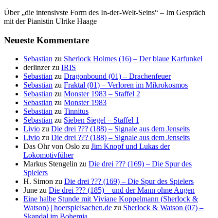
Über „die intensivste Form des In-der-Welt-Seins“ – Im Gespräch
mit der Pianistin Ulrike Haage
Neueste Kommentare
Sebastian
zu
Sherlock Holmes (16) – Der blaue Karfunkel
derlinzer
zu
IRIS
Sebastian
zu
Dragonbound (01) – Drachenfeuer
Sebastian
zu
Fraktal (01) – Verloren im Mikrokosmos
Sebastian
zu
Monster 1983 – Staffel 2
Sebastian
zu
Monster 1983
Sebastian
zu
Tinnitus
Sebastian
zu
Sieben Siegel – Staffel 1
Livio
zu
Die drei ??? (188) – Signale aus dem Jenseits
Livio
zu
Die drei ??? (188) – Signale aus dem Jenseits
Das Ohr von Oslo
zu
Jim Knopf und Lukas der
Lokomotivfüher
Markus Stengelin
zu
Die drei ??? (169) – Die Spur des
Spielers
H. Simon
zu
Die drei ??? (169) – Die Spur des Spielers
June
zu
Die drei ??? (185) – und der Mann ohne Augen
Eine halbe Stunde mit Viviane Koppelmann (Sherlock &
Watson) | hoerspielsachen.de
zu
Sherlock & Watson (07) –
Skandal im Bohemia