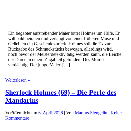
Ein begabter aufstrebender Maler bittet Holmes um Hilfe. Er
will bald heiraten und verlangt von einer früheren Muse und
Geliebten ein Geschenk zurück. Holmes soll die Ex zur
Rückgabe des Schmuckstücks bewegen, allerdings wird,
noch bevor der Meisterdetektiv tätig werden kann, die Leiche
der Dame in einem Zugabteil gefunden. Des Mordes
verdächtig: Der junge Maler. […]
Sherlock
Weiterlesen »
Holmes
(70)
Sherlock Holmes (69) – Die Perle des
–
Mandarins
Die
Dame
mit
Veröffentlicht am
6. April 2026
| Von
Markus Stengelin
|
Keine
dem
Kommentare
blauen
Hut