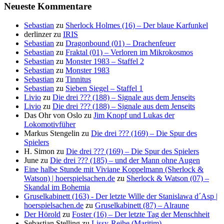
Neueste Kommentare
Sebastian
zu
Sherlock Holmes (16) – Der blaue Karfunkel
derlinzer
zu
IRIS
Sebastian
zu
Dragonbound (01) – Drachenfeuer
Sebastian
zu
Fraktal (01) – Verloren im Mikrokosmos
Sebastian
zu
Monster 1983 – Staffel 2
Sebastian
zu
Monster 1983
Sebastian
zu
Tinnitus
Sebastian
zu
Sieben Siegel – Staffel 1
Livio
zu
Die drei ??? (188) – Signale aus dem Jenseits
Livio
zu
Die drei ??? (188) – Signale aus dem Jenseits
Das Ohr von Oslo
zu
Jim Knopf und Lukas der
Lokomotivfüher
Markus Stengelin
zu
Die drei ??? (169) – Die Spur des
Spielers
H. Simon
zu
Die drei ??? (169) – Die Spur des Spielers
June
zu
Die drei ??? (185) – und der Mann ohne Augen
Eine halbe Stunde mit Viviane Koppelmann (Sherlock &
Watson) | hoerspielsachen.de
zu
Sherlock & Watson (07) –
Skandal im Bohemia
Gruselkabinett (163) - Der letzte Wille der Stanislawa d´Asp |
hoerspielsachen.de
zu
Gruselkabinett (87) – Alraune
Der Hörold
zu
Foster (16) – Der letzte Tag der Menschheit
Sebastian Stelling
zu
Lissy-Reihe (Maritim)