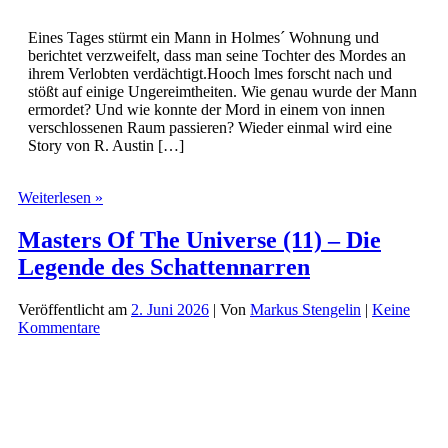
Eines Tages stürmt ein Mann in Holmes´ Wohnung und
berichtet verzweifelt, dass man seine Tochter des Mordes an
ihrem Verlobten verdächtigt.Hooch lmes forscht nach und
stößt auf einige Ungereimtheiten. Wie genau wurde der Mann
ermordet? Und wie konnte der Mord in einem von innen
verschlossenen Raum passieren? Wieder einmal wird eine
Story von R. Austin […]
Sherlock
Weiterlesen »
Holmes
(72)
Masters Of The Universe (11) – Die
–
Legende des Schattennarren
Der
Aluminiumdolch
Veröffentlicht am
2. Juni 2026
| Von
Markus Stengelin
|
Keine
Kommentare