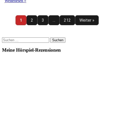
Sherlock
Weiterlesen »
Holmes
(69)
–
Die
1
2
3
…
212
Weiter »
Perle
des
Mandarins
Suchen
nach:
Meine Hörspiel-Rezensionen