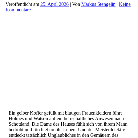
(11)
Veröffentlicht am
25. April 2026
| Von
Markus Stengelin
|
Keine
–
Kommentare
Die
Legende
des
Schattennarren
Ein gelber Koffer gefüllt mit blutigen Frauenkleidern führt
Holmes und Watson auf ein herrschaftliches Anwesen nach
Schottland. Die Dame des Hauses fühlt sich von ihrem Mann
bedroht und fürchtet um ihr Leben. Und der Meisterdetektiv
entdeckt tatsächlich Unglaubliches in den Gemäuern des