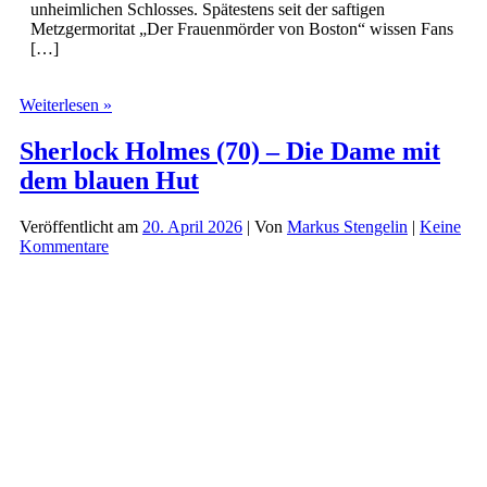
unheimlichen Schlosses. Spätestens seit der saftigen
Metzgermoritat „Der Frauenmörder von Boston“ wissen Fans
[…]
Sherlock
Weiterlesen »
Holmes
(71)
Sherlock Holmes (70) – Die Dame mit
–
dem blauen Hut
Blaubarts
Erbe
Veröffentlicht am
20. April 2026
| Von
Markus Stengelin
|
Keine
Kommentare