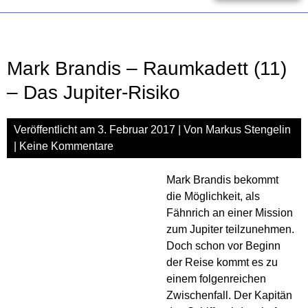
???
(190
–
und
Mark Brandis – Raumkadett (11)
die
Kam
– Das Jupiter-Risiko
der
Räts
Veröffentlicht am
3. Februar 2017
| Von
Markus Stengelin
(Aud
Reze
|
Keine Kommentare
Mark Brandis bekommt
die Möglichkeit, als
Fähnrich an einer Mission
zum Jupiter teilzunehmen.
Doch schon vor Beginn
der Reise kommt es zu
einem folgenreichen
Zwischenfall. Der Kapitän