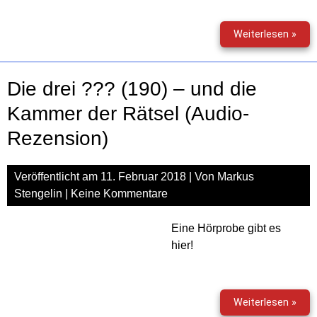
Die
Weiterlesen »
drei
???
(200
Die drei ??? (190) – und die
–
Feur
Kammer der Rätsel (Audio-
Aug
Rezension)
(Aud
Rez
inkl.
Veröffentlicht am
11. Februar 2018
| Von
Markus
Gewi
Stengelin
|
Keine Kommentare
Eine Hörprobe gibt es
hier!
Die
Weiterlesen »
drei