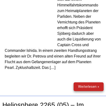
Himmelfahrtskommando
zum Heimatplaneten der
Parliden. Neben der
Vernichtung des Planeten
erhofft sich Präsident
Sjöberg dadurch aber
auch die Liquidierung von
Captain Cross und
Commander Ishida. In einem zweiten Handlungsstrang
begleiten wir Dr. Petrova und einen alten Freund auf ihrer
Flucht aus dem Gefangenenlager auf dem Planeten
Pearl. Zyklushalbzeit. Das […]
Heli
Weiterlesen »
226
(06)
–
Heliosphere 2265 (05) – Im