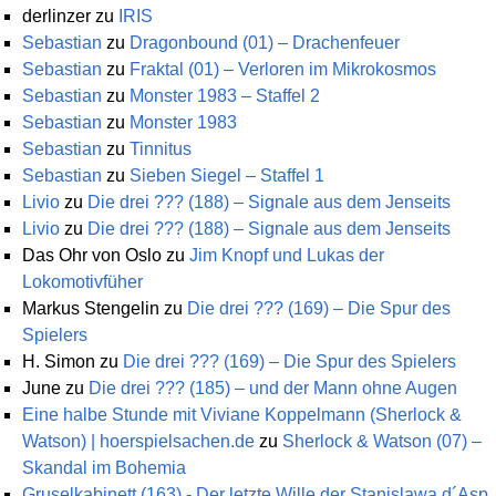
derlinzer
zu
IRIS
Sebastian
zu
Dragonbound (01) – Drachenfeuer
Sebastian
zu
Fraktal (01) – Verloren im Mikrokosmos
Sebastian
zu
Monster 1983 – Staffel 2
Sebastian
zu
Monster 1983
Sebastian
zu
Tinnitus
Sebastian
zu
Sieben Siegel – Staffel 1
Livio
zu
Die drei ??? (188) – Signale aus dem Jenseits
Livio
zu
Die drei ??? (188) – Signale aus dem Jenseits
Das Ohr von Oslo
zu
Jim Knopf und Lukas der
Lokomotivfüher
Markus Stengelin
zu
Die drei ??? (169) – Die Spur des
Spielers
H. Simon
zu
Die drei ??? (169) – Die Spur des Spielers
June
zu
Die drei ??? (185) – und der Mann ohne Augen
Eine halbe Stunde mit Viviane Koppelmann (Sherlock &
Watson) | hoerspielsachen.de
zu
Sherlock & Watson (07) –
Skandal im Bohemia
Gruselkabinett (163) - Der letzte Wille der Stanislawa d´Asp