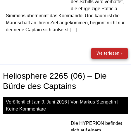
des Schiffs wird verhaftet,
die ehrgeizige Patricia
Simmons übernimmt das Kommando. Und kaum ist die
Mannschaft an ihrem Ziel angekommen, beginnt nicht nur
der neue Captain sich äußerst […]
Mar
Weiterlesen »
Bran
–
Rau
Heliosphere 2265 (06) – Die
(11)
–
Bürde des Captains
Das
Jupi
Veröffentlicht am
9. Juni 2016
| Von
Markus Stengelin
|
Risi
Keine Kommentare
Die HYPERION befindet
sich auf einem