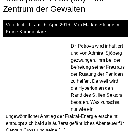
Die
Bür
Zentrum der Gewalten
des
Capt
Veröffentlicht am
16. April 2016
| Von
Markus Stengelin
|
Keine Kommentare
Dr. Petrova wird inhaftiert
und von Admiral Sjöberg
gezwungen, ihm bei der
Befreiung seiner Frau aus
der Rüstung der Parliden
zu helfen. Derweil wird
die Hyperion an den
Rand des Stillen Sektors
beordert. Was zunächst
nur wie ein
ungewöhnlicher Anstieg der Fraktal-Energie erscheint,
entpuppt sich bald als äußerst gefährliches Abenteuer für
Captain Cross und seine […]