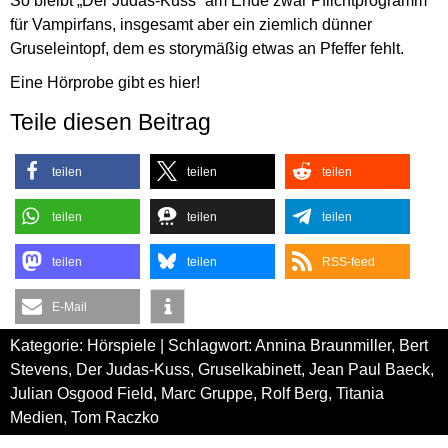
So bleibt „Der Judas-Kuss“ am Ende zwar Pflichtprogramm
für Vampirfans, insgesamt aber ein ziemlich dünner
Gruseleintopf, dem es storymäßig etwas an Pfeffer fehlt.
Eine Hörprobe gibt es hier!
Teile diesen Beitrag
teilen
teilen
teilen
teilen
teilen
teilen
teilen
teilen
RSS-feed
E-Mail
Kategorie:
Hörspiele
| Schlagwort:
Annina Braunmiller
,
Bert
Stevens
,
Der Judas-Kuss
,
Gruselkabinett
,
Jean Paul Baeck
,
Julian Osgood Field
,
Marc Gruppe
,
Rolf Berg
,
Titania
Medien
,
Tom Raczko