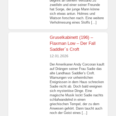
beginnt an seinem Verstand zu
zweifeln und einer seiner Freunde
hat Sorge, der junge Mann könne
sich etwas antun. Holmes und
Watson forschen nach. Eine weitere
Verholmesung eines Stoffs […]
Gruselkabinett (196) –
Flaxman Low – Der Fall
Saddler´s Croft
12.01.2026
Der Amerikaner Andy Corcoran kauft
auf Drängen seiner Frau Sadie das
alte Landhaus Saddler’s Croft.
Warnungen vor unheimlichen
Ereignissen in dem Haus schrecken
Sadie nicht ab. Doch bald ereignen
sich mysteriöse Dinge. Eine
magische Musik lockt Sadie nachts
schlafwandelnd in einen
griechischen Tempel, der zu dem
Anwesen gehört. Dann taucht auch
noch der Geist eines […]