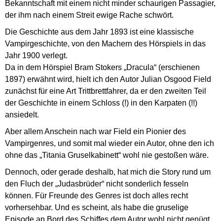
Bekanntschaft mit einem nicht minder schaurigen Passagier,
der ihm nach einem Streit ewige Rache schwört.
Die Geschichte aus dem Jahr 1893 ist eine klassische
Vampirgeschichte, von den Machern des Hörspiels in das
Jahr 1900 verlegt.
Da in dem Hörspiel Bram Stokers „Dracula“ (erschienen
1897) erwähnt wird, hielt ich den Autor Julian Osgood Field
zunächst für eine Art Trittbrettfahrer, da er den zweiten Teil
der Geschichte in einem Schloss (!) in den Karpaten (!!)
ansiedelt.
Aber allem Anschein nach war Field ein Pionier des
Vampirgenres, und somit mal wieder ein Autor, ohne den ich
ohne das „Titania Gruselkabinett“ wohl nie gestoßen wäre.
Dennoch, oder gerade deshalb, hat mich die Story rund um
den Fluch der „Judasbrüder“ nicht sonderlich fesseln
können. Für Freunde des Genres ist doch alles recht
vorhersehbar. Und es scheint, als habe die gruselige
Episode an Bord des Schiffes dem Autor wohl nicht genügt,