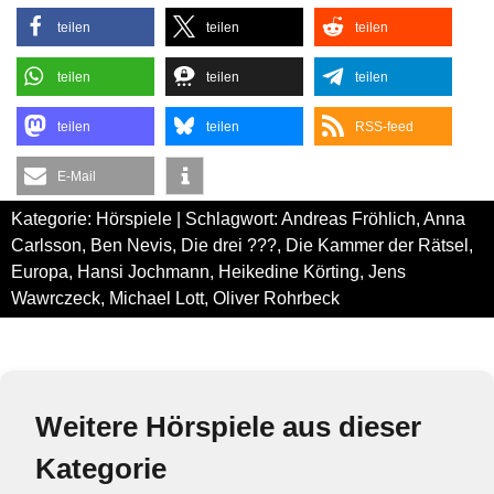
teilen
teilen
teilen
teilen
teilen
teilen
teilen
teilen
RSS-feed
E-Mail
Kategorie:
Hörspiele
| Schlagwort:
Andreas Fröhlich
,
Anna
Carlsson
,
Ben Nevis
,
Die drei ???
,
Die Kammer der Rätsel
,
Europa
,
Hansi Jochmann
,
Heikedine Körting
,
Jens
Wawrczeck
,
Michael Lott
,
Oliver Rohrbeck
Weitere Hörspiele aus dieser
Kategorie