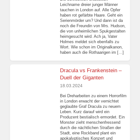
Leichname dreier junger Männer
tauchen in London auf. Alle Opfer
haben rot gefärbte Haare. Geht ein
Serienmörder um? Und dann ist da
noch die Freundin von Mrs. Hudson,
die von unheimlichen Spukgestalten
heimgesucht wird. Ach ja, Vater
Holmes meldet sich ebenfalls zu
Wort. Wie schon im Originalkanon,
haben auch die Rothaarigen im […]
Dracula vs Frankenstein –
Duell der Giganten
18.03.2024
Bei Dreharbeiten zu einem Horrorfilm
in London erwacht der vernichtet
geglaubte Graf Dracula zu neuem
Leben. Kurz darauf wird ein
Produzent bestialisch ermordet. Ein
Monster zieht menschenfressend
durch die nächtlichen Straßen der
Stadt, eine Rockband plant ein
apokalyptisches Konzert und