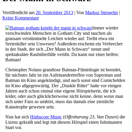
Veröffentlicht am
20. September 2013
| Von
Markus Stengelin
|
Keine Kommentare
Immer wieder
verschwinden Menschen in Gotham City und tauchen als
grausam verstümmelte Leichen wieder auf. Treibt etwa ein
Serienkiller sein Unwesen? Außerdem erscheint ein Verbrecher
in der Stadt, der sich „Der Mann in Schwarz“ nennt und
spektakuläre Raubüberfälle verübt. Da kann nur einer helfen:
Batman!
Christopher Nolans grandiose Batman-Filmtrilogie ist beendet,
für nächstes Jahr ist ein Aufeinandertreffen von Superman und
Batman im Kino angekündigt, und auch sonst sind Comichelden
im Kino allgegenwärtig. Der „Dunkle Ritter“ hatte vor einigen
Jahren auch schon einmal eine eigene Hörspielserie, die ich
leider, oder auch glücklicherweise nicht kenne, denn wenn man
sich unter Fans so umhört, muss das damals eine ziemliche
Katastrophe gewesen sein.
Nun hat sich
Highscore Music
(
Offenbarung 23
,
Van Dusen
) die
Lizenz gekrallt und legt mit diesem Hörspiel einen fulminanten
Start vor.