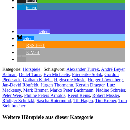
teilen
teilen
teilen
teilen
RSS-feed
E-Mail
Kategorie:
Hörspiele
| Schlagwort:
Alexander Turrek
,
André Beyer
,
Batman
,
Detlef Tams
,
Eva Michaelis
,
Friederike Solak
,
Gordon
Piedesack
,
Gotham Knight
,
Highscore Music
,
Holger Löwenberg
,
Jan-David Rönfeldt
,
Jürgen Thormann
,
Kerstin Draeger
,
Lutz
Mackensy
,
Mark Bremer
,
Marko Peter Bachmann
,
Nadine Schreier
,
Peter Weis
,
Philine Peters-Arnolds
,
Reent Reins
,
Robert Missler
,
Rüdiger Schulzki
,
Sascha Rotermund
,
Till Hagen
,
Tim Kreuer
,
Tom
Steinbrecher
Weitere Hörspiele aus dieser Kategorie