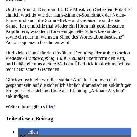
Und der Sound! Der Sound!!! Die Musik von Sebastian Pobot ist
ähnlich wuchtig wie der Hans-Zimmer-Soundtrack der Nolan-
Filme, und auch die Soundeffekte und Geräusche sind erste
Sahne. Ich empfehle mal wieder ein Hören mit geschlossenen
Kopfhörern, was dem Hörer einige nette Schrecksekunden,
sowie ein paar im wahrsten Sinne des Wortes „bombastische“
Actionsequenzen bescheren wird.
Und vielen Dank für den Erzähler! Der hörspielerprobte Gordon
Piedesack (
MindNapping
,
Fünf Freunde
) übernimmt den Part,
und behält ein ums andere Mal den Überblick im doch manchmal
recht hektischen Geschehen.
Glückwunsch, ein wirklich starker Auftakt. Und man darf
gespannt sein auf die sicherlich ähnlich dramatischen zukünftigen
Ereignisse, die sich am Ende aus Richtung „Arkham Asylum“
ankündigen.
Weitere Infos gibt es
hier
!
Teile diesen Beitrag
teilen