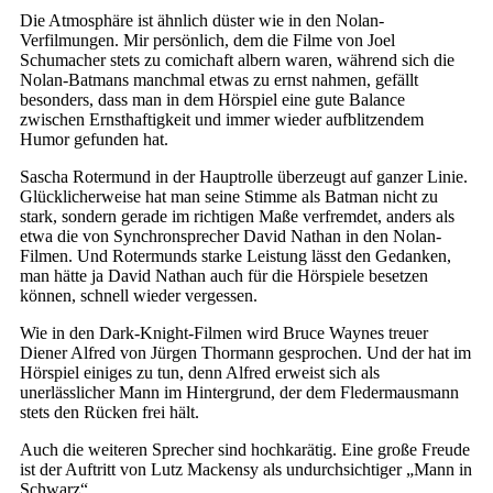
Die Atmosphäre ist ähnlich düster wie in den Nolan-
Verfilmungen. Mir persönlich, dem die Filme von Joel
Schumacher stets zu comichaft albern waren, während sich die
Nolan-Batmans manchmal etwas zu ernst nahmen, gefällt
besonders, dass man in dem Hörspiel eine gute Balance
zwischen Ernsthaftigkeit und immer wieder aufblitzendem
Humor gefunden hat.
Sascha Rotermund in der Hauptrolle überzeugt auf ganzer Linie.
Glücklicherweise hat man seine Stimme als Batman nicht zu
stark, sondern gerade im richtigen Maße verfremdet, anders als
etwa die von Synchronsprecher David Nathan in den Nolan-
Filmen. Und Rotermunds starke Leistung lässt den Gedanken,
man hätte ja David Nathan auch für die Hörspiele besetzen
können, schnell wieder vergessen.
Wie in den Dark-Knight-Filmen wird Bruce Waynes treuer
Diener Alfred von Jürgen Thormann gesprochen. Und der hat im
Hörspiel einiges zu tun, denn Alfred erweist sich als
unerlässlicher Mann im Hintergrund, der dem Fledermausmann
stets den Rücken frei hält.
Auch die weiteren Sprecher sind hochkarätig. Eine große Freude
ist der Auftritt von Lutz Mackensy als undurchsichtiger „Mann in
Schwarz“.