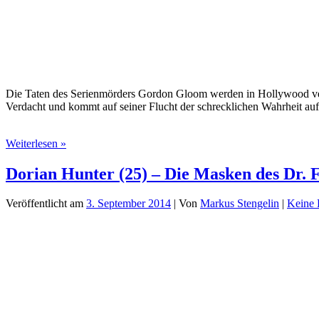
Die Taten des Serienmörders Gordon Gloom werden in Hollywood verfi
Verdacht und kommt auf seiner Flucht der schrecklichen Wahrheit au
Gespenster-
Weiterlesen »
Krimi
(03)
Dorian Hunter (25) – Die Masken des Dr. 
–
Hollywood-
Veröffentlicht am
3. September 2014
| Von
Markus Stengelin
|
Keine
Horror