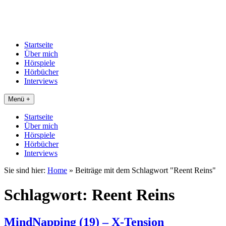
Startseite
Über mich
Hörspiele
Hörbücher
Interviews
Menü +
Startseite
Über mich
Hörspiele
Hörbücher
Interviews
Sie sind hier:
Home
»
Beiträge mit dem Schlagwort "Reent Reins"
Schlagwort:
Reent Reins
MindNapping (19) – X-Tension