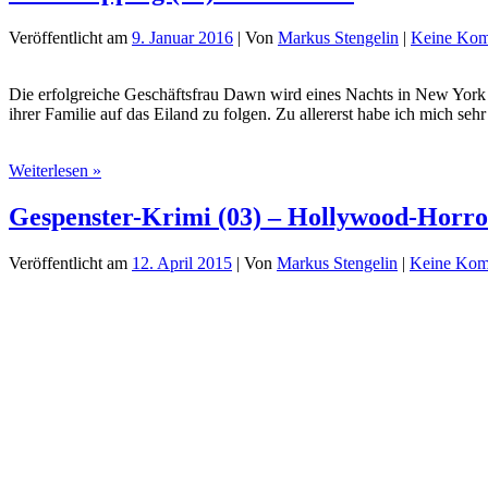
Veröffentlicht am
9. Januar 2016
| Von
Markus Stengelin
|
Keine Kom
Die erfolgreiche Geschäftsfrau Dawn wird eines Nachts in New York b
ihrer Familie auf das Eiland zu folgen. Zu allererst habe ich mich se
MindNapping
Weiterlesen »
(19)
–
Gespenster-Krimi (03) – Hollywood-Horro
X-
Tension
Veröffentlicht am
12. April 2015
| Von
Markus Stengelin
|
Keine Kom