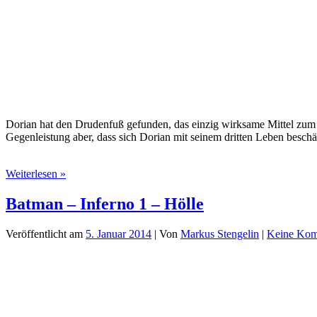
Dorian hat den Drudenfuß gefunden, das einzig wirksame Mittel zum 
Gegenleistung aber, dass sich Dorian mit seinem dritten Leben beschä
Dorian
Weiterlesen »
Hunter
(25)
Batman – Inferno 1 – Hölle
–
Die
Veröffentlicht am
5. Januar 2014
| Von
Markus Stengelin
|
Keine Kom
Masken
des
Dr.
Faustus
(Komplettbox)