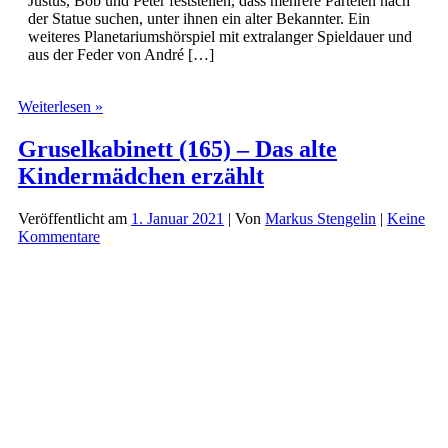
Justus, Bob und Peter feststellen, dass mehrere Parteien nach
der Statue suchen, unter ihnen ein alter Bekannter. Ein
weiteres Planetariumshörspiel mit extralanger Spieldauer und
aus der Feder von André […]
Die
Weiterlesen »
drei
???
Gruselkabinett (165) – Das alte
und
Kindermädchen erzählt
das
Grab
der
Veröffentlicht am
1. Januar 2021
| Von
Markus Stengelin
|
Keine
Maya
Kommentare