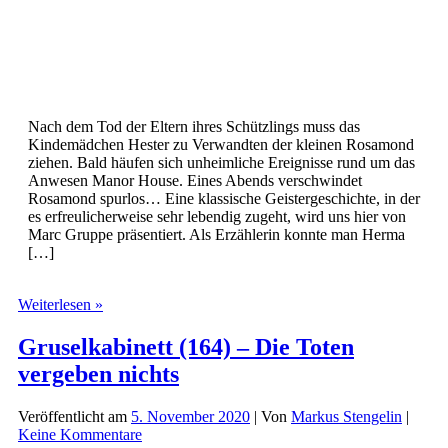
Nach dem Tod der Eltern ihres Schützlings muss das
Kindemädchen Hester zu Verwandten der kleinen Rosamond
ziehen. Bald häufen sich unheimliche Ereignisse rund um das
Anwesen Manor House. Eines Abends verschwindet
Rosamond spurlos… Eine klassische Geistergeschichte, in der
es erfreulicherweise sehr lebendig zugeht, wird uns hier von
Marc Gruppe präsentiert. Als Erzählerin konnte man Herma
[…]
Gruselkabinett
Weiterlesen »
(165)
–
Gruselkabinett (164) – Die Toten
Das
vergeben nichts
alte
Kindermädchen
erzählt
Veröffentlicht am
5. November 2020
| Von
Markus Stengelin
|
Keine Kommentare