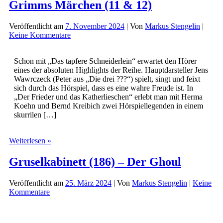
Grimms Märchen (11 & 12)
Veröffentlicht am
7. November 2024
| Von
Markus Stengelin
|
Keine Kommentare
Schon mit „Das tapfere Schneiderlein“ erwartet den Hörer
eines der absoluten Highlights der Reihe. Hauptdarsteller Jens
Wawrczeck (Peter aus „Die drei ???“) spielt, singt und feixt
sich durch das Hörspiel, dass es eine wahre Freude ist. In
„Der Frieder und das Katherlieschen“ erlebt man mit Herma
Koehn und Bernd Kreibich zwei Hörspiellegenden in einem
skurrilen […]
Grimms
Weiterlesen »
Märchen
(11
Gruselkabinett (186) – Der Ghoul
&
12)
Veröffentlicht am
25. März 2024
| Von
Markus Stengelin
|
Keine
Kommentare