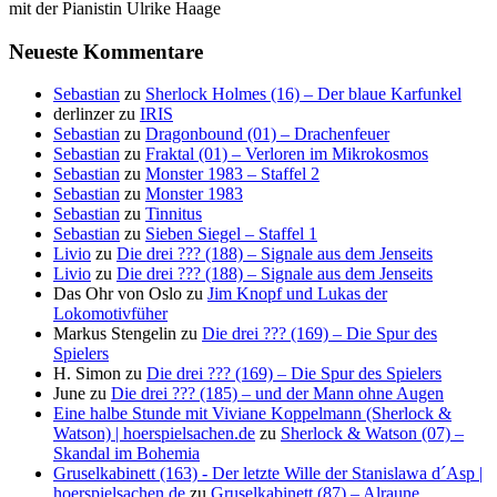
mit der Pianistin Ulrike Haage
Neueste Kommentare
Sebastian
zu
Sherlock Holmes (16) – Der blaue Karfunkel
derlinzer
zu
IRIS
Sebastian
zu
Dragonbound (01) – Drachenfeuer
Sebastian
zu
Fraktal (01) – Verloren im Mikrokosmos
Sebastian
zu
Monster 1983 – Staffel 2
Sebastian
zu
Monster 1983
Sebastian
zu
Tinnitus
Sebastian
zu
Sieben Siegel – Staffel 1
Livio
zu
Die drei ??? (188) – Signale aus dem Jenseits
Livio
zu
Die drei ??? (188) – Signale aus dem Jenseits
Das Ohr von Oslo
zu
Jim Knopf und Lukas der
Lokomotivfüher
Markus Stengelin
zu
Die drei ??? (169) – Die Spur des
Spielers
H. Simon
zu
Die drei ??? (169) – Die Spur des Spielers
June
zu
Die drei ??? (185) – und der Mann ohne Augen
Eine halbe Stunde mit Viviane Koppelmann (Sherlock &
Watson) | hoerspielsachen.de
zu
Sherlock & Watson (07) –
Skandal im Bohemia
Gruselkabinett (163) - Der letzte Wille der Stanislawa d´Asp |
hoerspielsachen.de
zu
Gruselkabinett (87) – Alraune