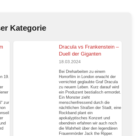
ser Kategorie
em
Dracula vs Frankenstein –
Duell der Giganten
18.03.2024
Bei Dreharbeiten zu einem
en 19.
Horrorfilm in London erwacht der
vernichtet geglaubte Graf Dracula
er
zu neuem Leben. Kurz darauf wird
iener
ein Produzent bestialisch ermordet.
Ein Monster zieht
l“ zur
menschenfressend durch die
hon
nächtlichen Straßen der Stadt, eine
nseil
Rockband plant ein
er
apokalyptisches Konzert und
 und
obendrein erfahren wir auch noch
rd
die Wahrheit über den legendären
Frauenmörder Jack the Ripper.