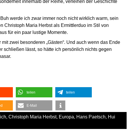
onderheit innerhalb der Reihe, verleihen der Geschichte
i Buh werde ich zwar immer noch nicht wirklich warm, sein
hristoph Maria Herbst als Ermittlerduo im Stil von
us für ein paar lustige Momente.
er mit zwei besonderen „Gästen“. Und auch wenn das Ende
r schließen lässt, so hätte ich persönlich nichts gegen
hasar.
teilen
teilen
ed
E-Mail
ich
,
Christoph Maria Herbst
,
Europa
,
Hans Paetsch
,
Hui