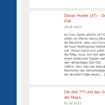
Dorian Hunter (47) – D
Duk
29.06.2022
Ist Coco Zamis wirklich tot? D
erhält von Dämon Demur Alka
die Nachricht, dass sich Coco
der Insel Neubritannien befin
soll. Hunter macht sich sofort
den Weg, muss sich dort aber
einem teuflischen Gegner stel
dem allmächtigen Duk Duk.
Löblich, dass man das ewig g
Machointro des Dämonenjäger
der aktuellen Folge etwas […]
Die drei ??? und das G
der Maya
01.02.2021