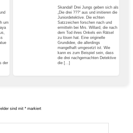
Skandal! Drei Jungs geben sich als
 und
„Die drei ???“ aus und imitieren die
Juniordetektive. Die echten
ch um
Satzzeichen forschen nach und
Maya
ermitteln bei Mrs. Willard, die nach
us,
dem Tod ihres Onkels ein Rätsel
ss
zu lösen hat. Eine originelle
atue
Grundidee, die allerdings
mangelhaft umgesetzt ist. Wie
kann es zum Beispiel sein, dass
die drei nachgemachten Detektive
s der
die […]
Felder sind mit
*
markiert