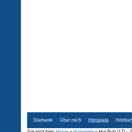
Startseite
Über mich
Hörspiele
Hörbüc
Sie sind hier:
Home
»
Hörspiele
»
Hui Buh (17) – 