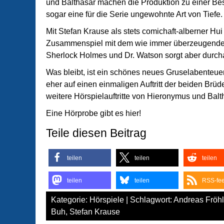
und Balthasar machen die Produktion zu einer Bes
sogar eine für die Serie ungewohnte Art von Tiefe.
Mit Stefan Krause als stets comichaft-alberner Hu
Zusammenspiel mit dem wie immer überzeugenden C
Sherlock Holmes und Dr. Watson sorgt aber durcha
Was bleibt, ist ein schönes neues Gruselabenteu
eher auf einen einmaligen Auftritt der beiden Brüde
weitere Hörspielauftritte von Hieronymus und Balt
Eine Hörprobe gibt es hier!
Teile diesen Beitrag
teilen
teilen
teilen
teilen
teilen
RSS-fe
Kategorie:
Hörspiele
| Schlagwort:
Andreas Fröhl
Buh
,
Stefan Krause