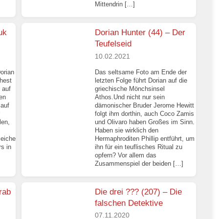
Mittendrin […]
uk
Dorian Hunter (44) – Der
Teufelseid
10.02.2021
orian
Das seltsame Foto am Ende der
hest
letzten Folge führt Dorian auf die
 auf
griechische Mönchsinsel
den
Athos.Und nicht nur sein
 auf
dämonischer Bruder Jerome Hewitt
folgt ihm dorthin, auch Coco Zamis
len,
und Olivaro haben Großes im Sinn.
Haben sie wirklich den
leiche
Hermaphroditen Phillip entführt, um
s in
ihn für ein teuflisches Ritual zu
opfern? Vor allem das
Zusammenspiel der beiden […]
rab
Die drei ??? (207) – Die
falschen Detektive
07.11.2020