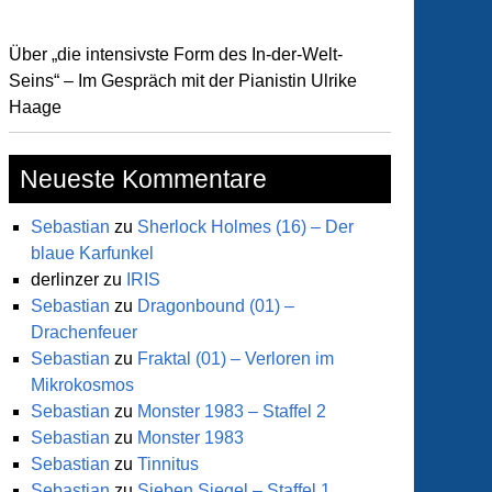
Über „die intensivste Form des In-der-Welt-
Seins“ – Im Gespräch mit der Pianistin Ulrike
Haage
Neueste Kommentare
Sebastian
zu
Sherlock Holmes (16) – Der
blaue Karfunkel
derlinzer
zu
IRIS
Sebastian
zu
Dragonbound (01) –
Drachenfeuer
Sebastian
zu
Fraktal (01) – Verloren im
Mikrokosmos
Sebastian
zu
Monster 1983 – Staffel 2
Sebastian
zu
Monster 1983
Sebastian
zu
Tinnitus
Sebastian
zu
Sieben Siegel – Staffel 1