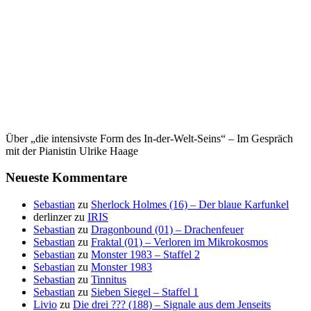
Über „die intensivste Form des In-der-Welt-Seins“ – Im Gespräch
mit der Pianistin Ulrike Haage
Neueste Kommentare
Sebastian
zu
Sherlock Holmes (16) – Der blaue Karfunkel
derlinzer
zu
IRIS
Sebastian
zu
Dragonbound (01) – Drachenfeuer
Sebastian
zu
Fraktal (01) – Verloren im Mikrokosmos
Sebastian
zu
Monster 1983 – Staffel 2
Sebastian
zu
Monster 1983
Sebastian
zu
Tinnitus
Sebastian
zu
Sieben Siegel – Staffel 1
Livio
zu
Die drei ??? (188) – Signale aus dem Jenseits