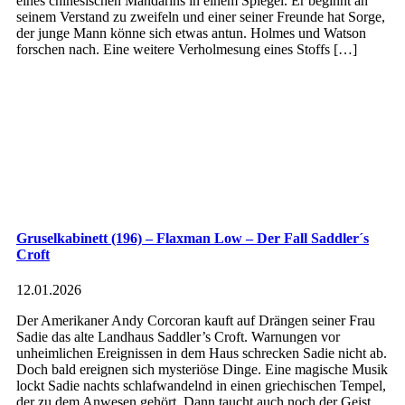
eines chinesischen Mandarins in einem Spiegel. Er beginnt an
seinem Verstand zu zweifeln und einer seiner Freunde hat Sorge,
der junge Mann könne sich etwas antun. Holmes und Watson
forschen nach. Eine weitere Verholmesung eines Stoffs […]
Gruselkabinett (196) – Flaxman Low – Der Fall Saddler´s
Croft
12.01.2026
Der Amerikaner Andy Corcoran kauft auf Drängen seiner Frau
Sadie das alte Landhaus Saddler’s Croft. Warnungen vor
unheimlichen Ereignissen in dem Haus schrecken Sadie nicht ab.
Doch bald ereignen sich mysteriöse Dinge. Eine magische Musik
lockt Sadie nachts schlafwandelnd in einen griechischen Tempel,
der zu dem Anwesen gehört. Dann taucht auch noch der Geist