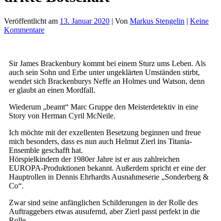
Veröffentlicht am
13. Januar 2020
| Von
Markus Stengelin
|
Keine
Kommentare
Sir James Brackenbury kommt bei einem Sturz ums Leben. Als
auch sein Sohn und Erbe unter ungeklärten Umständen stirbt,
wendet sich Brackenburys Neffe an Holmes und Watson, denn
er glaubt an einen Mordfall.
Wiederum „beamt“ Marc Gruppe den Meisterdetektiv in eine
Story von Herman Cyril McNeile.
Ich möchte mit der exzellenten Besetzung beginnen und freue
mich besonders, dass es nun auch Helmut Zierl ins Titania-
Ensemble geschafft hat.
Hörspielkindern der 1980er Jahre ist er aus zahlreichen
EUROPA-Produktionen bekannt. Außerdem spricht er eine der
Hauptrollen in Dennis Ehrhardts Ausnahmeserie „Sonderberg &
Co“.
Zwar sind seine anfänglichen Schilderungen in der Rolle des
Auftraggebers etwas ausufernd, aber Zierl passt perfekt in die
Rolle.