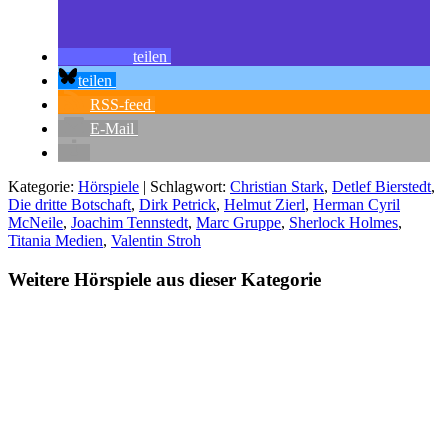
teilen
teilen
RSS-feed
E-Mail
Kategorie:
Hörspiele
| Schlagwort:
Christian Stark
,
Detlef Bierstedt
,
Die dritte Botschaft
,
Dirk Petrick
,
Helmut Zierl
,
Herman Cyril
McNeile
,
Joachim Tennstedt
,
Marc Gruppe
,
Sherlock Holmes
,
Titania Medien
,
Valentin Stroh
Weitere Hörspiele aus dieser Kategorie