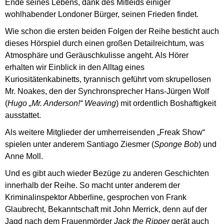
Ende seines Lebens, dank des Mitleids einiger
wohlhabender Londoner Bürger, seinen Frieden findet.
Wie schon die ersten beiden Folgen der Reihe besticht auch
dieses Hörspiel durch einen großen Detailreichtum, was
Atmosphäre und Geräuschkulisse angeht. Als Hörer
erhalten wir Einblick in den Alltag eines
Kuriositätenkabinetts, tyrannisch geführt vom skrupellosen
Mr. Noakes, den der Synchronsprecher Hans-Jürgen Wolf
(
Hugo „Mr. Anderson!“ Weaving
) mit ordentlich Boshaftigkeit
ausstattet.
Als weitere Mitglieder der umherreisenden „Freak Show“
spielen unter anderem Santiago Ziesmer (
Sponge Bob
) und
Anne Moll.
Und es gibt auch wieder Bezüge zu anderen Geschichten
innerhalb der Reihe. So macht unter anderem der
Kriminalinspektor Abberline, gesprochen von Frank
Glaubrecht, Bekanntschaft mit John Merrick, denn auf der
Jagd nach dem Frauenmörder
Jack the Ripper
gerät auch