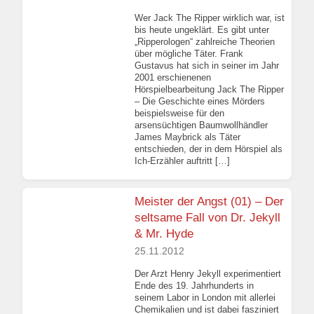
Wer Jack The Ripper wirklich war, ist
bis heute ungeklärt. Es gibt unter
„Ripperologen“ zahlreiche Theorien
über mögliche Täter. Frank
Gustavus hat sich in seiner im Jahr
2001 erschienenen
Hörspielbearbeitung Jack The Ripper
– Die Geschichte eines Mörders
beispielsweise für den
arsensüchtigen Baumwollhändler
James Maybrick als Täter
entschieden, der in dem Hörspiel als
Ich-Erzähler auftritt […]
Meister der Angst (01) – Der
seltsame Fall von Dr. Jekyll
& Mr. Hyde
25.11.2012
Der Arzt Henry Jekyll experimentiert
Ende des 19. Jahrhunderts in
seinem Labor in London mit allerlei
Chemikalien und ist dabei fasziniert