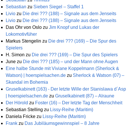
Sebastian
zu
Sieben Siegel – Staffel 1
Livio
zu
Die drei ??? (188) – Signale aus dem Jenseits
Livio
zu
Die drei ??? (188) – Signale aus dem Jenseits
Das Ohr von Oslo
zu
Jim Knopf und Lukas der
Lokomotivfüher
Markus Stengelin
zu
Die drei ??? (169) – Die Spur des
Spielers
H. Simon
zu
Die drei ??? (169) – Die Spur des Spielers
June
zu
Die drei ??? (185) – und der Mann ohne Augen
Eine halbe Stunde mit Viviane Koppelmann (Sherlock &
Watson) | hoerspielsachen.de
zu
Sherlock & Watson (07) –
Skandal im Bohemia
Gruselkabinett (163) - Der letzte Wille der Stanislawa d´Asp
| hoerspielsachen.de
zu
Gruselkabinett (87) – Alraune
Der Hörold
zu
Foster (16) – Der letzte Tag der Menschheit
Sebastian Stelling
zu
Lissy-Reihe (Maritim)
Daniela Fricke
zu
Lissy-Reihe (Maritim)
Frank
zu
Das Jubiläumsgewinnspiel – 8 Jahre