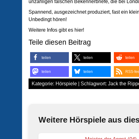
unzähligen falschen Bekennerbriefe, die bei Lon
Spannend, ausgezeichnet produziert, fast ein kle
Unbedingt hören!
Weitere Infos gibt es hier!
Teile diesen Beitrag
teilen
teilen
teilen
teilen
teilen
RSS-fe
Kategorie:
Hörspiele
| Schlagwort:
Jack the Ripp
Weitere Hörspiele aus die