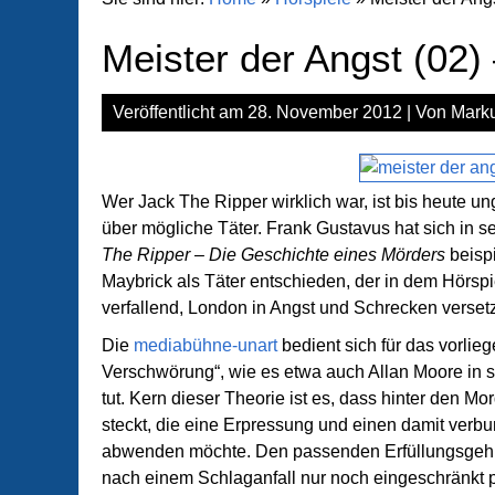
Meister der Angst (02)
Veröffentlicht am
28. November 2012
| Von
Marku
Wer Jack The Ripper wirklich war, ist bis heute un
über mögliche Täter. Frank Gustavus hat sich in 
The Ripper – Die Geschichte eines Mörders
beisp
Maybrick als Täter entschieden, der in dem Hörsp
verfallend, London in Angst und Schrecken versetz
Die
mediabühne-unart
bedient sich für das vorlie
Verschwörung“, wie es etwa auch Allan Moore in 
tut. Kern dieser Theorie ist es, dass hinter den M
steckt, die eine Erpressung und einen damit verb
abwenden möchte. Den passenden Erfüllungsgehilfen
nach einem Schlaganfall nur noch eingeschränkt p