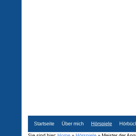
Startseite
Über mich
Hörspiele
Hörbüc
Sie sind hier:
Home
»
Hörspiele
»
Meister der Ang