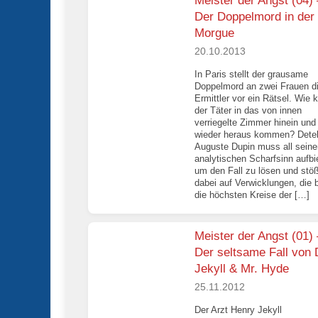
Meister der Angst (04) 
Der Doppelmord in der
Morgue
20.10.2013
In Paris stellt der grausame
Doppelmord an zwei Frauen d
Ermittler vor ein Rätsel. Wie 
der Täter in das von innen
verriegelte Zimmer hinein und
wieder heraus kommen? Detek
Auguste Dupin muss all seine
analytischen Scharfsinn aufbi
um den Fall zu lösen und stöß
dabei auf Verwicklungen, die b
die höchsten Kreise der […]
Meister der Angst (01) 
Der seltsame Fall von 
Jekyll & Mr. Hyde
25.11.2012
Der Arzt Henry Jekyll