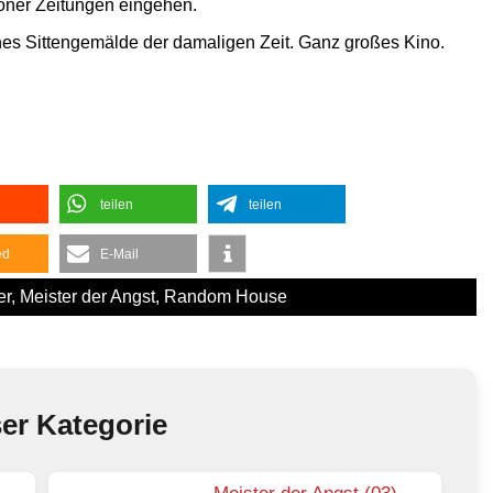
doner Zeitungen eingehen.
ines Sittengemälde der damaligen Zeit. Ganz großes Kino.
teilen
teilen
ed
E-Mail
er
,
Meister der Angst
,
Random House
ser Kategorie