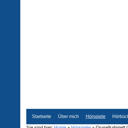
Startseite
Über mich
Hörspiele
Hörbüc
Sie sind hier:
Home
»
Hörspiele
»
Gruselkabinett 