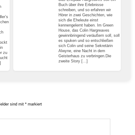
Buch über ihre Erlebnisse
n
schreiben, und so erfahren wir
Hörer in zwei Geschichten, wie
ler’s
sich die Eheleute einst
ichen
kennengelernt haben. Im Green
House, das Colin Hargreaves
ch
gewinnbringend veräußern soll, soll
es spuken und so entschließen
ockt
sich Colin und seine Sekretärin
in
Alwyne, eine Nacht in dem
r zu
Geisterhaus zu verbringen.Die
ucht
zweite Story […]
]
Felder sind mit
*
markiert