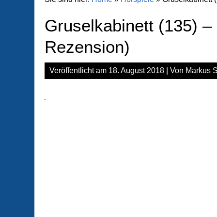
Gruselkabinett (135) –
Rezension)
Veröffentlicht am
18. August 2018
| Von
Markus S