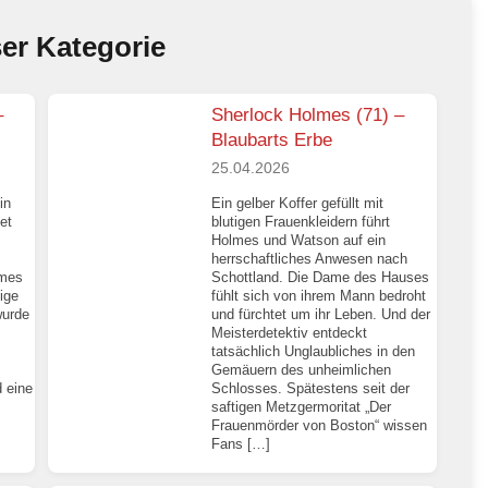
ser Kategorie
–
Sherlock Holmes (71) –
Blaubarts Erbe
25.04.2026
in
Ein gelber Koffer gefüllt mit
et
blutigen Frauenkleidern führt
Holmes und Watson auf ein
herrschaftliches Anwesen nach
lmes
Schottland. Die Dame des Hauses
ige
fühlt sich von ihrem Mann bedroht
wurde
und fürchtet um ihr Leben. Und der
Meisterdetektiv entdeckt
tatsächlich Unglaubliches in den
Gemäuern des unheimlichen
 eine
Schlosses. Spätestens seit der
saftigen Metzgermoritat „Der
Frauenmörder von Boston“ wissen
Fans […]