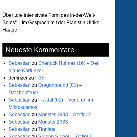
Über „die intensivste Form des In-der-Welt-
Seins“ – Im Gespräch mit der Pianistin Ulrike
Haage
Neueste Kommentare
Sebastian
zu
Sherlock Holmes (16) – Der
blaue Karfunkel
derlinzer
zu
IRIS
Sebastian
zu
Dragonbound (01) –
Drachenfeuer
Sebastian
zu
Fraktal (01) – Verloren im
Mikrokosmos
Sebastian
zu
Monster 1983 – Staffel 2
Sebastian
zu
Monster 1983
Sebastian
zu
Tinnitus
Sebastian
zu
Sieben Siegel – Staffel 1