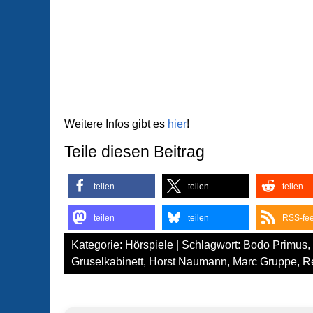
Weitere Infos gibt es
hier
!
Teile diesen Beitrag
teilen
teilen
teilen
teilen
teilen
RSS-fe
Kategorie:
Hörspiele
| Schlagwort:
Bodo Primus
,
Gruselkabinett
,
Horst Naumann
,
Marc Gruppe
,
Re