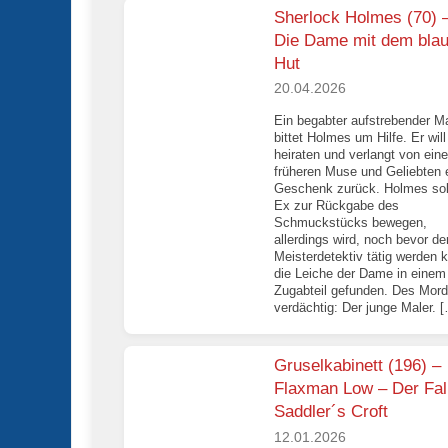
Sherlock Holmes (70) 
Die Dame mit dem bla
Hut
20.04.2026
Ein begabter aufstrebender Ma
bittet Holmes um Hilfe. Er will
heiraten und verlangt von eine
früheren Muse und Geliebten 
Geschenk zurück. Holmes sol
Ex zur Rückgabe des
Schmuckstücks bewegen,
allerdings wird, noch bevor de
Meisterdetektiv tätig werden 
die Leiche der Dame in einem
Zugabteil gefunden. Des Mor
verdächtig: Der junge Maler. 
Gruselkabinett (196) –
Flaxman Low – Der Fal
Saddler´s Croft
12.01.2026