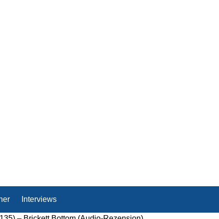
her
Interviews
(135) – Brickett Bottom (Audio-Rezension)