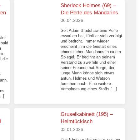
–
Sherlock Holmes (69) –
uen
Die Perle des Mandarins
06.04.2026
Seit Adam Bradshaw eine Perle
erworben hat, fühlt er sich verfolgt
ler
und bedroht. Immer wieder
 bald
erscheint ihm die Gestalt eines
r
chinesischen Mandarins in einem
ein
Spiegel. Er beginnt an seinem
l die
Verstand zu zweifeln und einer
seiner Freunde hat Sorge, der
junge Mann könne sich etwas
r
antun. Holmes und Watson
kann,
forschen nach. Eine weitere
Verholmesung eines Stoffs […]
des
[…]
Gruselkabinett (195) –
l
Heimtückisch
03.01.2026
Das Ehepaar Hargreaves soll ein