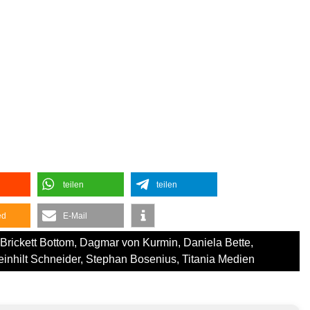
teilen
teilen
ed
E-Mail
Brickett Bottom
,
Dagmar von Kurmin
,
Daniela Bette
,
inhilt Schneider
,
Stephan Bosenius
,
Titania Medien