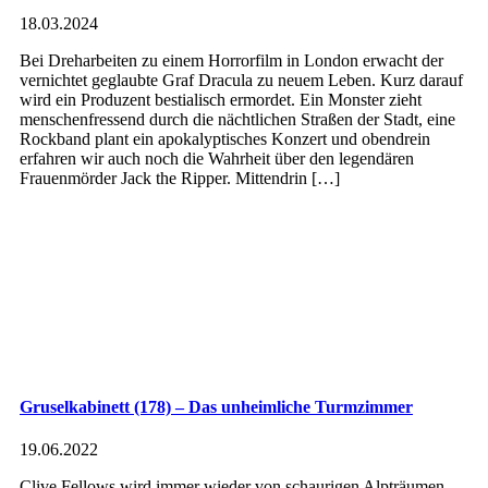
18.03.2024
Bei Dreharbeiten zu einem Horrorfilm in London erwacht der
vernichtet geglaubte Graf Dracula zu neuem Leben. Kurz darauf
wird ein Produzent bestialisch ermordet. Ein Monster zieht
menschenfressend durch die nächtlichen Straßen der Stadt, eine
Rockband plant ein apokalyptisches Konzert und obendrein
erfahren wir auch noch die Wahrheit über den legendären
Frauenmörder Jack the Ripper. Mittendrin […]
Gruselkabinett (178) – Das unheimliche Turmzimmer
19.06.2022
Clive Fellows wird immer wieder von schaurigen Alpträumen