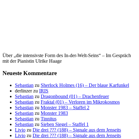
Über „die intensivste Form des In-der-Welt-Seins“ – Im Gespräch
mit der Pianistin Ulrike Haage
Neueste Kommentare
Sebastian
zu
Sherlock Holmes (16) – Der blaue Karfunkel
derlinzer
zu
IRIS
Sebastian
zu
Dragonbound (01) – Drachenfeuer
Sebastian
zu
Fraktal (01) – Verloren im Mikrokosmos
Sebastian
zu
Monster 1983 – Staffel 2
Sebastian
zu
Monster 1983
Sebastian
zu
Tinnitus
Sebastian
zu
Sieben Siegel – Staffel 1
Livio
zu
Die drei ??? (188) – Signale aus dem Jenseits
Livio
zu
Die drei ??? (188) – Signale aus dem Jenseits