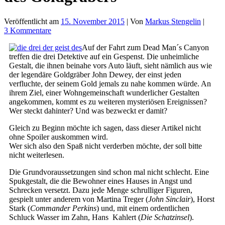
Veröffentlicht am
15. November 2015
| Von
Markus Stengelin
|
3 Kommentare
Auf der Fahrt zum Dead Man´s Canyon
treffen die drei Detektive auf ein Gespenst. Die unheimliche
Gestalt, die ihnen beinahe vors Auto läuft, sieht nämlich aus wie
der legendäre Goldgräber John Dewey, der einst jeden
verfluchte, der seinem Gold jemals zu nahe kommen würde. An
ihrem Ziel, einer Wohngemeinschaft wunderlicher Gestalten
angekommen, kommt es zu weiteren mysteriösen Ereignissen?
Wer steckt dahinter? Und was bezweckt er damit?
Gleich zu Beginn möchte ich sagen, dass dieser Artikel nicht
ohne Spoiler auskommen wird.
Wer sich also den Spaß nicht verderben möchte, der soll bitte
nicht weiterlesen.
Die Grundvoraussetzungen sind schon mal nicht schlecht. Eine
Spukgestalt, die die Bewohner eines Hauses in Angst und
Schrecken versetzt. Dazu jede Menge schrulliger Figuren,
gespielt unter anderem von Martina Treger (
John Sinclair
), Horst
Stark (
Commander Perkins
) und, mit einem ordentlichen
Schluck Wasser im Zahn, Hans Kahlert (
Die Schatzinsel
).