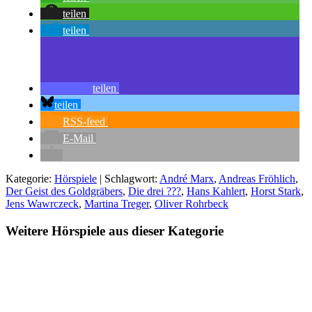
teilen
teilen
teilen
teilen
RSS-feed
E-Mail
Kategorie:
Hörspiele
| Schlagwort:
André Marx
,
Andreas Fröhlich
,
Der Geist des Goldgräbers
,
Die drei ???
,
Hans Kahlert
,
Horst Stark
,
Jens Wawrczeck
,
Martina Treger
,
Oliver Rohrbeck
Weitere Hörspiele aus dieser Kategorie