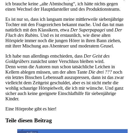
ich brauche keine „alte Abmischung“, ich hätte nichts gegen
einen Wechsel der Hauptdarsteller und des Produktionsteams.
Es ist nur so, dass ich langsam meine mittlerweile siebenjährige
Tochter mit den Fragezeichen bekannt mache. Und das tut man
natürlich mit den Klassikern, etwa
Der Superpapagei
und
Der
Fluch des Rubins
. Und es ist erstaunlich, wie diese alten
Hörspiele immer noch die jungen Hörer in ihren Bann ziehen,
mit ihrer Mischung aus Abenteuer und moderatem Grusel.
Ich habe nun allerdings entschieden, dass
Der Geist des
Goldgräbers
zunächst unter Verschluss bleiben wird.
Denn wenn die Autoren nun schon tatsächliche Leichen in
Kellern ablegen müssen, um der alten Tante
Die drei ???
noch
ein letztes Bisschen Lebenssaft auszupressen, dann ist das zwar
vielleicht dem Zeitgeist geschuldet, aber es ist nicht mehr die
wohlig schaurige Hörspielwelt, die ich mir wünsche. Und ganz
sicher auch keine geeignete Einschlafhilfe für siebenjährige
Kinder.
Eine Hörprobe gibt es hier!
Teile diesen Beitrag