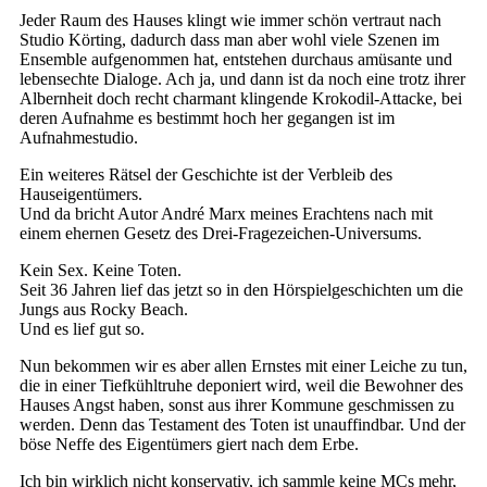
Jeder Raum des Hauses klingt wie immer schön vertraut nach
Studio Körting, dadurch dass man aber wohl viele Szenen im
Ensemble aufgenommen hat, entstehen durchaus amüsante und
lebensechte Dialoge. Ach ja, und dann ist da noch eine trotz ihrer
Albernheit doch recht charmant klingende Krokodil-Attacke, bei
deren Aufnahme es bestimmt hoch her gegangen ist im
Aufnahmestudio.
Ein weiteres Rätsel der Geschichte ist der Verbleib des
Hauseigentümers.
Und da bricht Autor André Marx meines Erachtens nach mit
einem ehernen Gesetz des Drei-Fragezeichen-Universums.
Kein Sex. Keine Toten.
Seit 36 Jahren lief das jetzt so in den Hörspielgeschichten um die
Jungs aus Rocky Beach.
Und es lief gut so.
Nun bekommen wir es aber allen Ernstes mit einer Leiche zu tun,
die in einer Tiefkühltruhe deponiert wird, weil die Bewohner des
Hauses Angst haben, sonst aus ihrer Kommune geschmissen zu
werden. Denn das Testament des Toten ist unauffindbar. Und der
böse Neffe des Eigentümers giert nach dem Erbe.
Ich bin wirklich nicht konservativ, ich sammle keine MCs mehr,