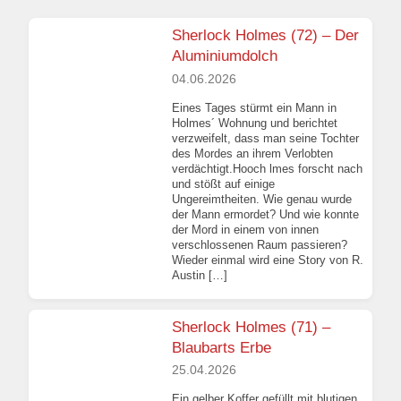
Sherlock Holmes (72) – Der
Aluminiumdolch
04.06.2026
Eines Tages stürmt ein Mann in
Holmes´ Wohnung und berichtet
verzweifelt, dass man seine Tochter
des Mordes an ihrem Verlobten
verdächtigt.Hooch lmes forscht nach
und stößt auf einige
Ungereimtheiten. Wie genau wurde
der Mann ermordet? Und wie konnte
der Mord in einem von innen
verschlossenen Raum passieren?
Wieder einmal wird eine Story von R.
Austin […]
Sherlock Holmes (71) –
Blaubarts Erbe
25.04.2026
Ein gelber Koffer gefüllt mit blutigen