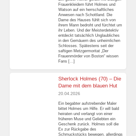
Frauenkleidern führt Holmes und
Watson auf ein herrschaftliches
Anwesen nach Schottland. Die
Dame des Hauses fühlt sich von
ihrem Mann bedroht und fürchtet um
ihr Leben. Und der Meisterdetektiv
entdeckt tatsächlich Unglaubliches
in den Gemäuern des unheimlichen
Schlosses. Spätestens seit der
saftigen Metzgermoritat „Der
Frauenmörder von Boston“ wissen
Fans […]
Sherlock Holmes (70) – Die
Dame mit dem blauen Hut
20.04.2026
Ein begabter aufstrebender Maler
bittet Holmes um Hilfe. Er will bald
heiraten und verlangt von einer
früheren Muse und Geliebten ein
Geschenk zurück. Holmes soll die
Ex zur Rückgabe des
Schmuckstücks bewegen, allerdings