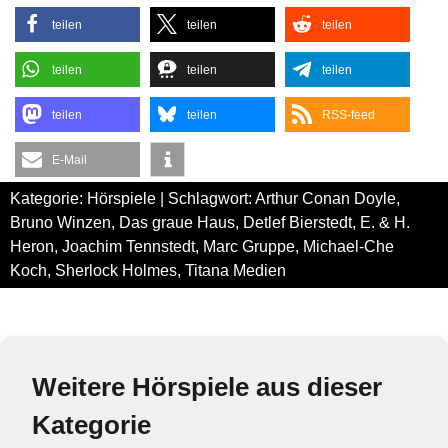
teilen
teilen
teilen
teilen
teilen
teilen
teilen
teilen
RSS-feed
E-Mail
Kategorie:
Hörspiele
| Schlagwort:
Arthur Conan Doyle
,
Bruno Winzen
,
Das graue Haus
,
Detlef Bierstedt
,
E. & H.
Heron
,
Joachim Tennstedt
,
Marc Gruppe
,
Michael-Che
Koch
,
Sherlock Holmes
,
Titana Medien
Weitere Hörspiele aus dieser
Kategorie