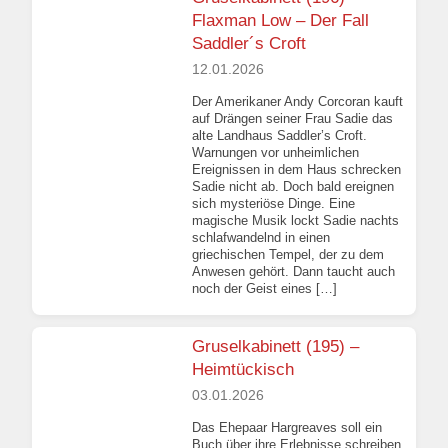
Flaxman Low – Der Fall
Saddler´s Croft
12.01.2026
Der Amerikaner Andy Corcoran kauft
auf Drängen seiner Frau Sadie das
alte Landhaus Saddler’s Croft.
Warnungen vor unheimlichen
Ereignissen in dem Haus schrecken
Sadie nicht ab. Doch bald ereignen
sich mysteriöse Dinge. Eine
magische Musik lockt Sadie nachts
schlafwandelnd in einen
griechischen Tempel, der zu dem
Anwesen gehört. Dann taucht auch
noch der Geist eines […]
Gruselkabinett (195) –
Heimtückisch
03.01.2026
Das Ehepaar Hargreaves soll ein
Buch über ihre Erlebnisse schreiben,