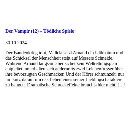
Der Vampir (12) – Tödliche Spiele
30.10.2024
Der Bandenkrieg tobt, Malicia setzt Arnaud ein Ultimatum und
das Schicksal der Menschheit steht auf Messers Schneide.
Während Arnaud langsam aber sicher sein Weltrettungsplan
entgleitet, unterhalten sich andernorts zwei Leichenfresser über
ihre bevorzugten Geschmäcker. Und der Hörer schmunzelt, nur
um kurz darauf um das Leben eines seiner Lieblingscharaktere
zu bangen. Dramatische Schreckeffekte brauchts hier nicht, […]