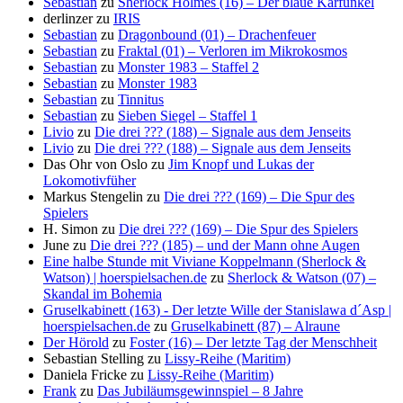
Sebastian
zu
Sherlock Holmes (16) – Der blaue Karfunkel
derlinzer
zu
IRIS
Sebastian
zu
Dragonbound (01) – Drachenfeuer
Sebastian
zu
Fraktal (01) – Verloren im Mikrokosmos
Sebastian
zu
Monster 1983 – Staffel 2
Sebastian
zu
Monster 1983
Sebastian
zu
Tinnitus
Sebastian
zu
Sieben Siegel – Staffel 1
Livio
zu
Die drei ??? (188) – Signale aus dem Jenseits
Livio
zu
Die drei ??? (188) – Signale aus dem Jenseits
Das Ohr von Oslo
zu
Jim Knopf und Lukas der
Lokomotivfüher
Markus Stengelin
zu
Die drei ??? (169) – Die Spur des
Spielers
H. Simon
zu
Die drei ??? (169) – Die Spur des Spielers
June
zu
Die drei ??? (185) – und der Mann ohne Augen
Eine halbe Stunde mit Viviane Koppelmann (Sherlock &
Watson) | hoerspielsachen.de
zu
Sherlock & Watson (07) –
Skandal im Bohemia
Gruselkabinett (163) - Der letzte Wille der Stanislawa d´Asp |
hoerspielsachen.de
zu
Gruselkabinett (87) – Alraune
Der Hörold
zu
Foster (16) – Der letzte Tag der Menschheit
Sebastian Stelling
zu
Lissy-Reihe (Maritim)
Daniela Fricke
zu
Lissy-Reihe (Maritim)
Frank
zu
Das Jubiläumsgewinnspiel – 8 Jahre