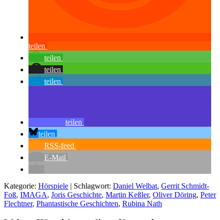
teilen
teilen
teilen
teilen
teilen
teilen
RSS-feed
E-Mail
Kategorie:
Hörspiele
| Schlagwort:
Daniel Welbat
,
Gerrit Schmidt-
Foß
,
IMAGA
,
Joris Geschichte
,
Martin Keßler
,
Oliver Döring
,
Peter
Flechtner
,
Phantastische Geschichten
,
Rubina Nath