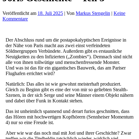
Veröffentlicht am
18. Juli 2025
| Von
Markus Stengelin
|
Keine
Kommentare
Der Abschluss rund um die postapokalyptischen Ereignisse in
der Nähe von Paris macht aus zwei einst verfeindeten
Söldnergruppen Verbündete. Außerdem gibt es erstaunliche
Neuigkeiten zu den Infizierten („Zombies“). Demnach sind nicht
alle von ihnen tollwütige und menschenfressende Monster.
Und was ist das für ein gigantisches Bauwerk, das am Pariser
Flughafen errichtet wird?
Natürlich: Das alles ist wie gewohnt meisterhaft produziert.
Gleich zu Beginn gibt es eine der von mir so geliebten Stealth-
Szenen, in der sich Serge und seine Männer einem Objekt nähern
und dabei über Funk in Kontakt stehen.
Das ist unheimlich spannend und derart furios geschnitten, dass
das Hören mit hochwertigen Kopfhörern (Sennheiser Momentum
4) nur so eine Freude ist.
Aber wie war das noch mal mit Jori und ihrer Geschichte? Zwar
treffen wir die Titelheldin tatsächlich wieder, wirklich viel