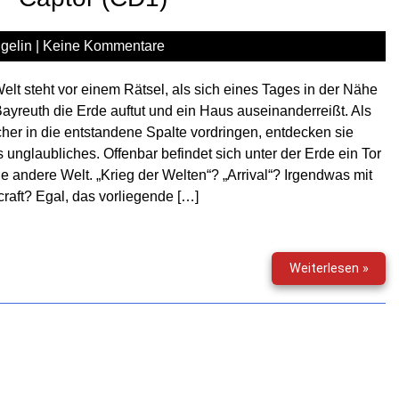
–
Teil
2
gelin
|
Keine Kommentare
elt steht vor einem Rätsel, als sich eines Tages in der Nähe
ayreuth die Erde auftut und ein Haus auseinanderreißt. Als
her in die entstandene Spalte vordringen, entdecken sie
 unglaubliches. Offenbar befindet sich unter der Erde ein Tor
ne andere Welt. „Krieg der Welten“? „Arrival“? Irgendwas mit
raft? Egal, das vorliegende […]
Phan
Weiterlesen »
Gesc
–
Capt
(CD1