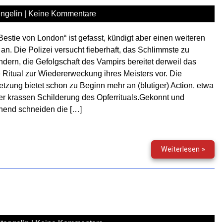
ngelin
|
Keine Kommentare
Bestie von London“ ist gefasst, kündigt aber einen weiteren
an. Die Polizei versucht fieberhaft, das Schlimmste zu
ndern, die Gefolgschaft des Vampirs bereitet derweil das
e Ritual zur Wiedererweckung ihres Meisters vor. Die
etzung bietet schon zu Beginn mehr an (blutiger) Action, etwa
er krassen Schilderung des Opferrituals.Gekonnt und
nend schneiden die […]
Der
Weiterlesen »
Vamp
–
Folge
03
&
04