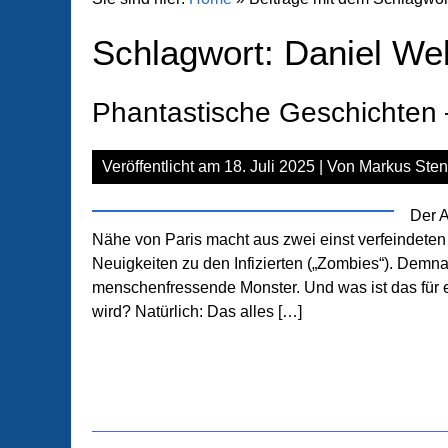
Schlagwort:
Daniel We
Phantastische Geschichten –
Veröffentlicht am
18. Juli 2025
| Von
Markus Sten
Der A
Nähe von Paris macht aus zwei einst verfeindete
Neuigkeiten zu den Infizierten („Zombies“). Demnac
menschenfressende Monster. Und was ist das für e
wird? Natürlich: Das alles […]