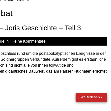
lbat
 Joris Geschichte – Teil 3
gelin
|
Keine Kommentare
bschluss rund um die postapokalyptischen Ereignisse in der
n Söldnergruppen Verbündete. Außerdem gibt es erstaunliche
h sind nicht alle von ihnen tollwütige und
in gigantisches Bauwerk, das am Pariser Flughafen errichtet
Phan
Weiterlesen »
Gesc
–