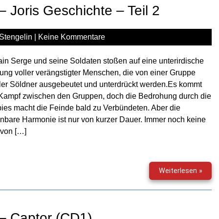
Joris
 Joris Geschichte – Teil 2
Gesc
–
Teil
Stengelin
|
Keine Kommentare
3
in Serge und seine Soldaten stoßen auf eine unterirdische
ung voller verängstigter Menschen, die von einer Gruppe
ler Söldner ausgebeutet und unterdrückt werden.Es kommt
Kampf zwischen den Gruppen, doch die Bedrohung durch die
es macht die Feinde bald zu Verbündeten. Aber die
nbare Harmonie ist nur von kurzer Dauer. Immer noch keine
 von […]
Phan
Weiterlesen »
Gesc
–
Joris
Gesc
– Captor (CD1)