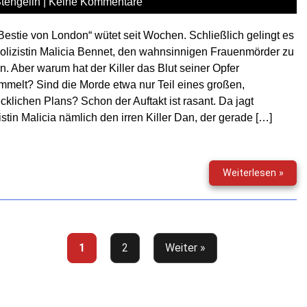
tengelin
|
Keine Kommentare
Bestie von London“ wütet seit Wochen. Schließlich gelingt es
olizistin Malicia Bennet, den wahnsinnigen Frauenmörder zu
n. Aber warum hat der Killer das Blut seiner Opfer
melt? Sind die Morde etwa nur Teil eines großen,
cklichen Plans? Schon der Auftakt ist rasant. Da jagt
istin Malicia nämlich den irren Killer Dan, der gerade […]
Der
Weiterlesen »
Vamp
–
Folge
01
&
1
2
Weiter »
02