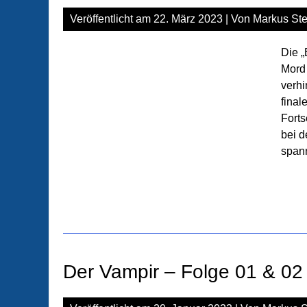
Veröffentlicht am
22. März 2023
| Von
Markus Ste
Die „
Mord 
verhi
final
Forts
bei d
span
Der Vampir – Folge 01 & 02