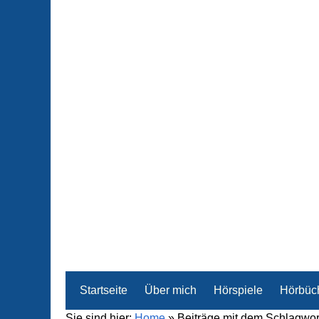
Startseite
Über mich
Hörspiele
Hörbüc
Sie sind hier:
Home
»
Beiträge mit dem Schlagwor