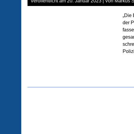
Veröffentlicht am
20. Januar 2023
| Von
Markus S
„Die 
der P
fasse
gesam
schre
Poliz