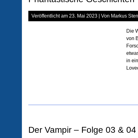
Veröffentlicht am
23. Mai 2023
| Von
Markus Sten
Die W
von B
Forsc
etwas
in ei
Lovec
Der Vampir – Folge 03 & 04