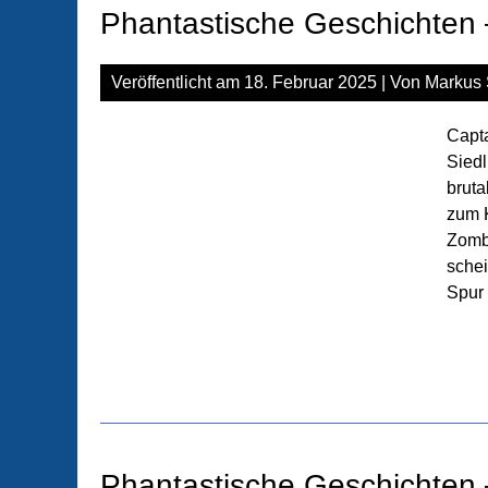
Phantastische Geschichten –
Veröffentlicht am
18. Februar 2025
| Von
Markus 
Capta
Siedl
bruta
zum 
Zombi
schei
Spur
Phantastische Geschichten 