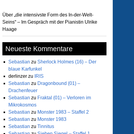
Über „die intensivste Form des In-der-Welt-
Seins“ – Im Gespräch mit der Pianistin Ulrike
Haage
Neueste Kommentare
Sebastian
zu
Sherlock Holmes (16) – Der
blaue Karfunkel
derlinzer
zu
IRIS
Sebastian
zu
Dragonbound (01) –
Drachenfeuer
ir
Sebastian
zu
Fraktal (01) – Verloren im
Mikrokosmos
Sebastian
zu
Monster 1983 – Staffel 2
Sebastian
zu
Monster 1983
Sebastian
zu
Tinnitus
Sebastian
zu
Sieben Siegel – Staffel 1