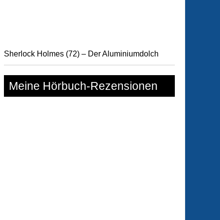
hichte
Sherlock Holmes (72) – Der Aluminiumdolch
Meine Hörbuch-Rezensionen
tastische
hichten
hichte