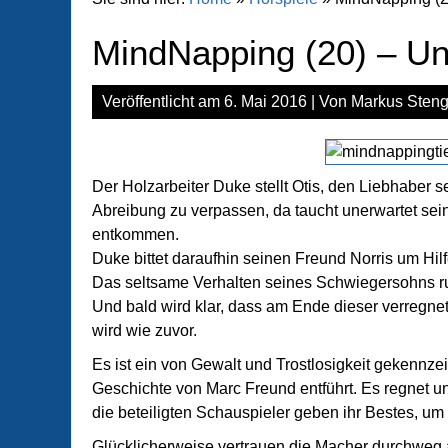
MindNapping (20) – Un
Veröffentlicht am
6. Mai 2016
| Von
Markus Steng
Der Holzarbeiter Duke stellt Otis, den Liebhaber s
Abreibung zu verpassen, da taucht unerwartet sein
entkommen.
Duke bittet daraufhin seinen Freund Norris um H
Das seltsame Verhalten seines Schwiegersohns ruf
Und bald wird klar, dass am Ende dieser verregne
wird wie zuvor.
Es ist ein von Gewalt und Trostlosigkeit gekennze
Geschichte von Marc Freund entführt. Es regnet un
die beteiligten Schauspieler geben ihr Bestes, um
Glücklicherweise vertrauen die Macher durchweg 