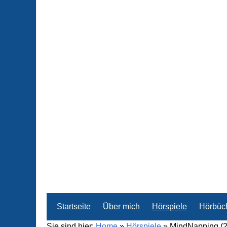
Startseite
Über mich
Hörspiele
Hörbüc
Sie sind hier:
Home
»
Hörspiele
»
MindNapping (20