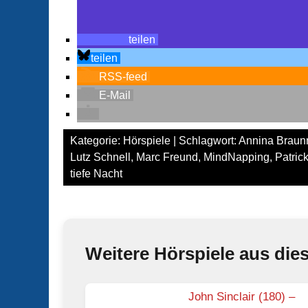
teilen
teilen
RSS-feed
E-Mail
Kategorie:
Hörspiele
| Schlagwort:
Annina Braunm
Lutz Schnell
,
Marc Freund
,
MindNapping
,
Patric
tiefe Nacht
Weitere Hörspiele aus die
John Sinclair (180) –