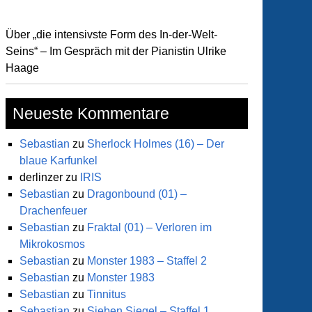
Über „die intensivste Form des In-der-Welt-
Seins“ – Im Gespräch mit der Pianistin Ulrike
Haage
Neueste Kommentare
Sebastian
zu
Sherlock Holmes (16) – Der
blaue Karfunkel
derlinzer
zu
IRIS
Sebastian
zu
Dragonbound (01) –
Drachenfeuer
Sebastian
zu
Fraktal (01) – Verloren im
Mikrokosmos
Sebastian
zu
Monster 1983 – Staffel 2
Sebastian
zu
Monster 1983
Sebastian
zu
Tinnitus
Sebastian
zu
Sieben Siegel – Staffel 1