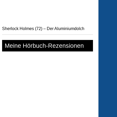
r-
zeit
Sherlock Holmes (72) – Der Aluminiumdolch
Meine Hörbuch-Rezensionen
lkabinett
n
eben