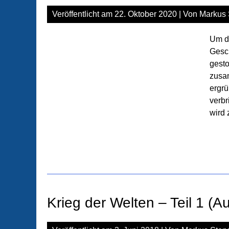
Veröffentlicht am
22. Oktober 2020
| Von
Markus 
Um da
Gesc
gesto
zusa
ergrü
verbr
wird 
Krieg der Welten – Teil 1 (