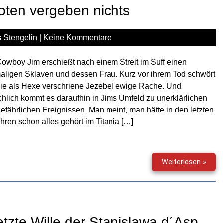
–
Toten vergeben nichts
Horro
Hoch
 Stengelin
|
Keine Kommentare
owboy Jim erschießt nach einem Streit im Suff einen
ligen Sklaven und dessen Frau. Kurz vor ihrem Tod schwört
ie als Hexe verschriene Jezebel ewige Rache. Und
chlich kommt es daraufhin in Jims Umfeld zu unerklärlichen
efährlichen Ereignissen. Man meint, man hätte in den letzten
hren schon alles gehört im Titania […]
Gruse
Weiterlesen »
(164)
–
Die
Tote
verg
etzte Wille der Stanislawa d´Asp