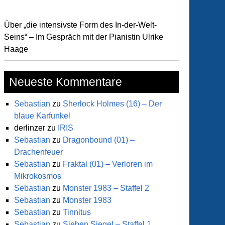
Über „die intensivste Form des In-der-Welt-
Seins“ – Im Gespräch mit der Pianistin Ulrike
Haage
Neueste Kommentare
Sebastian
zu
Sherlock Holmes (16) – Der
blaue Karfunkel
derlinzer
zu
IRIS
Sebastian
zu
Dragonbound (01) –
lkabinett
Drachenfeuer
Sebastian
zu
Fraktal (01) – Verloren im
Mikrokosmos
Sebastian
zu
Monster 1983 – Staffel 2
edene
Sebastian
zu
Monster 1983
Sebastian
zu
Tinnitus
Sebastian
zu
Sieben Siegel – Staffel 1