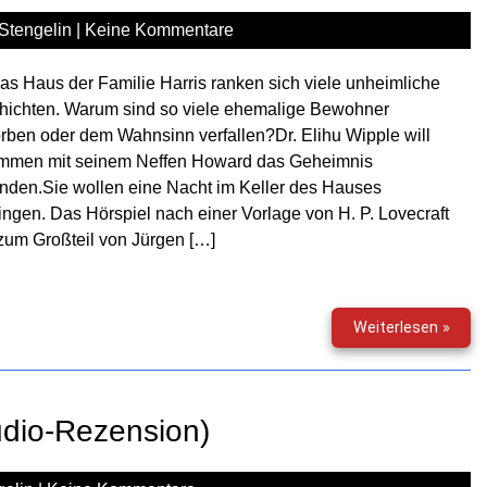
d
Stengelin
|
Keine Kommentare
´Asp
s Haus der Familie Harris ranken sich viele unheimliche
hichten. Warum sind so viele ehemalige Bewohner
rben oder dem Wahnsinn verfallen?Dr. Elihu Wipple will
mmen mit seinem Neffen Howard das Geheimnis
nden.Sie wollen eine Nacht im Keller des Hauses
ingen. Das Hörspiel nach einer Vorlage von H. P. Lovecraft
zum Großteil von Jürgen […]
Gruse
Weiterlesen »
(162)
–
Das
gemi
Audio-Rezension)
Haus