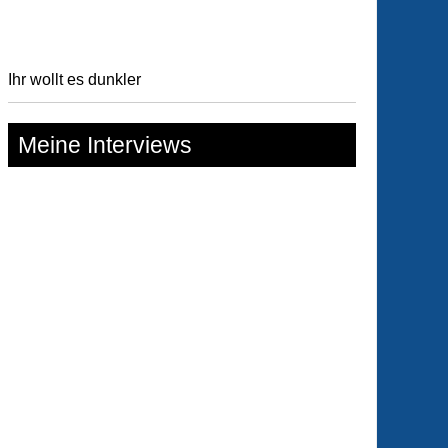
s
Ihr wollt es dunkler
Meine Interviews
lkabinett
e
islawa