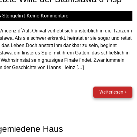
nicht
 Stengelin
|
Keine Kommentare
Vincenz d´Ault-Onival verliebt sich unsterblich in die Tänzerin
slawa. Als sie schwer erkrankt, heiratet er sie sogar und rettet
o das Leben.Doch anstatt ihm dankbar zu sein, beginnt
slawa ein finsteres Spiel mit ihrem Gatten, das schließlich in
 Wahnsinnstat sein grausiges Finale findet. Zwar tummeln
in der Geschichte von Hanns Heinz […]
Gruse
Weiterlesen »
(163)
–
Der
letzt
Wille
s gemiedene Haus
der
Stan