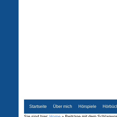
Startseite
Über mich
Hörspiele
Hörbüc
Sie sind hier:
Home
»
Beiträge mit dem Schlagwor