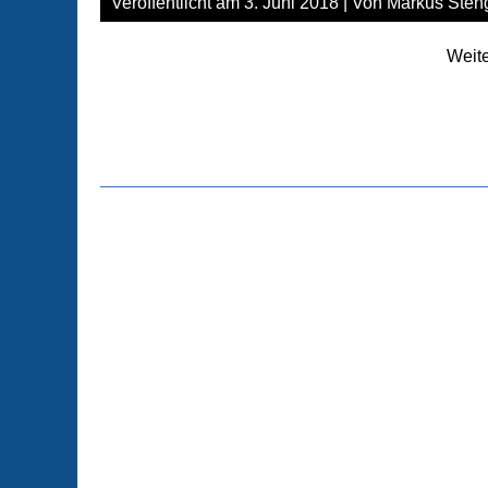
Veröffentlicht am
3. Juni 2018
| Von
Markus Steng
Weite