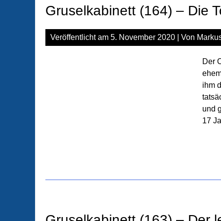
Gruselkabinett (164) – Die 
Veröffentlicht am
5. November 2020
| Von
Markus
Der C
ehema
ihm d
tatsä
und g
17 Ja
Gruselkabinett (163) – Der l