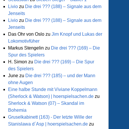
Livio
zu
Die drei ??? (188) – Signale aus dem
Jenseits
Livio
zu
Die drei ??? (188) – Signale aus dem
Jenseits
Das Ohr von Oslo
zu
Jim Knopf und Lukas der
Lokomotivfüher
Markus Stengelin
zu
Die drei ??? (169) – Die
en
Spur des Spielers
H. Simon
zu
Die drei ??? (169) – Die Spur
des Spielers
o-
June
zu
Die drei ??? (185) – und der Mann
nsion)
ohne Augen
Eine halbe Stunde mit Viviane Koppelmann
(Sherlock & Watson) | hoerspielsachen.de
zu
Sherlock & Watson (07) – Skandal im
Bohemia
Gruselkabinett (163) - Der letzte Wille der
Stanislawa d´Asp | hoerspielsachen.de
zu