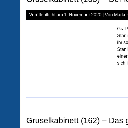
Veröffentlicht am
1. November 2020
| Von
Markus
Graf 
Stani
ihr s
Stani
einer
sich 
Gruselkabinett (162) – Da