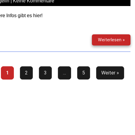
elin
|
Keine Kommentare
re Infos gibt es hier!
Krieg
Weiterlesen »
der
Welt
–
Teil
1
1
2
3
…
5
Weiter »
(Audi
Reze