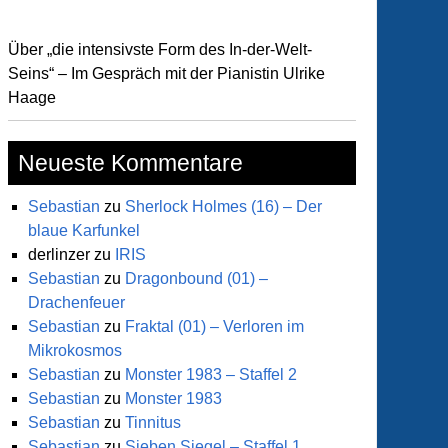
Über „die intensivste Form des In-der-Welt-
Seins“ – Im Gespräch mit der Pianistin Ulrike
Haage
Neueste Kommentare
Sebastian
zu
Sherlock Holmes (16) – Der
blaue Karfunkel
derlinzer
zu
IRIS
Sebastian
zu
Dragonbound (01) –
Drachenfeuer
Sebastian
zu
Fraktal (01) – Verloren im
Mikrokosmos
Sebastian
zu
Monster 1983 – Staffel 2
Sebastian
zu
Monster 1983
Sebastian
zu
Tinnitus
Sebastian
zu
Sieben Siegel – Staffel 1