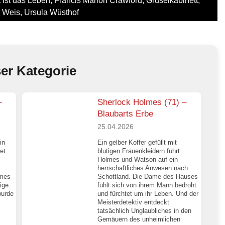
 ist das Leben
,
Francis Marion Crawford
,
Gruselkabinett
,
r Weis
,
Ursula Wüsthof
ser Kategorie
–
Sherlock Holmes (71) –
Blaubarts Erbe
25.04.2026
in
Ein gelber Koffer gefüllt mit
et
blutigen Frauenkleidern führt
Holmes und Watson auf ein
herrschaftliches Anwesen nach
lmes
Schottland. Die Dame des Hauses
ige
fühlt sich von ihrem Mann bedroht
wurde
und fürchtet um ihr Leben. Und der
Meisterdetektiv entdeckt
tatsächlich Unglaubliches in den
Gemäuern des unheimlichen