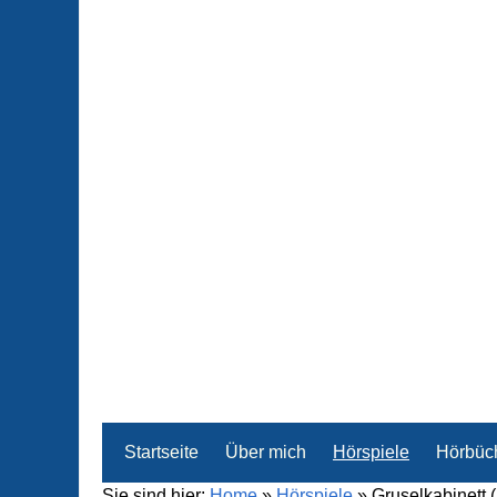
Startseite
Über mich
Hörspiele
Hörbüc
Sie sind hier:
Home
»
Hörspiele
»
Gruselkabinett 