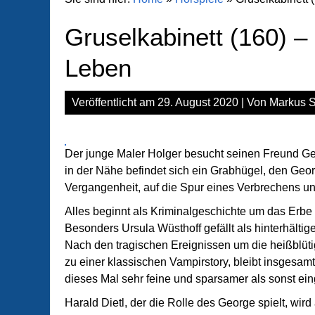
Gruselkabinett (160) –
Leben
Veröffentlicht am
29. August 2020
| Von
Markus S
Der junge Maler Holger besucht seinen Freund Geo
in der Nähe befindet sich ein Grabhügel, den Georg
Vergangenheit, auf die Spur eines Verbrechens u
Alles beginnt als Kriminalgeschichte um das Erbe
Besonders Ursula Wüsthoff gefällt als hinterhält
Nach den tragischen Ereignissen um die heißblüti
zu einer klassischen Vampirstory, bleibt insgesamt
dieses Mal sehr feine und sparsamer als sonst ei
Harald Dietl, der die Rolle des George spielt, wir