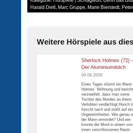
Kategorie:
Hörspiele
| Schlagwort:
Denn das Blut
Harald Dietl
,
Marc Gruppe
,
Marie Bierstedt
,
Pete
Weitere Hörspiele aus die
Sherlock Holmes (72) 
Der Aluminiumdolch
04.06.2026
Eines Tages stürmt ein Mann 
Holmes´ Wohnung und bericht
verzweifelt, dass man seine
Tochter des Mordes an ihrem
Verlobten verdächtigt.Hooch 
forscht nach und stößt auf ein
Ungereimtheiten. Wie genau 
der Mann ermordet? Und wie
konnte der Mord in einem von
innen verschlossenen Raum