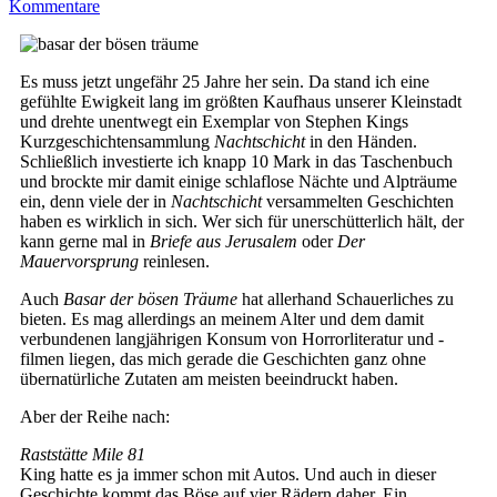
Kommentare
Es muss jetzt ungefähr 25 Jahre her sein. Da stand ich eine
gefühlte Ewigkeit lang im größten Kaufhaus unserer Kleinstadt
und drehte unentwegt ein Exemplar von Stephen Kings
Kurzgeschichtensammlung
Nachtschicht
in den Händen.
Schließlich investierte ich knapp 10 Mark in das Taschenbuch
und brockte mir damit einige schlaflose Nächte und Alpträume
ein, denn viele der in
Nachtschicht
versammelten Geschichten
haben es wirklich in sich. Wer sich für unerschütterlich hält, der
kann gerne mal in
Briefe aus Jerusalem
oder
Der
Mauervorsprung
reinlesen.
Auch
Basar der bösen Träume
hat allerhand Schauerliches zu
bieten. Es mag allerdings an meinem Alter und dem damit
verbundenen langjährigen Konsum von Horrorliteratur und -
filmen liegen, das mich gerade die Geschichten ganz ohne
übernatürliche Zutaten am meisten beeindruckt haben.
Aber der Reihe nach:
Raststätte Mile 81
King hatte es ja immer schon mit Autos. Und auch in dieser
Geschichte kommt das Böse auf vier Rädern daher. Ein