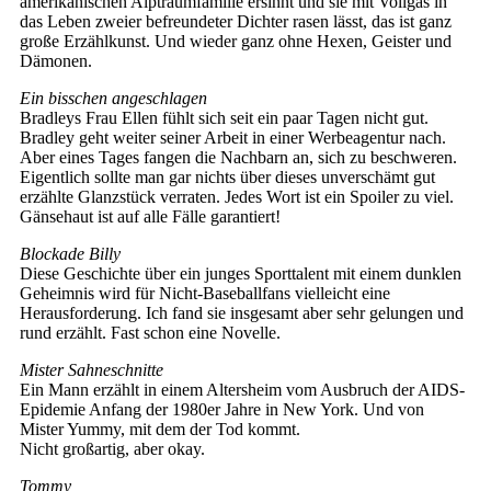
amerikanischen Alptraumfamilie ersinnt und sie mit Vollgas in
das Leben zweier befreundeter Dichter rasen lässt, das ist ganz
große Erzählkunst. Und wieder ganz ohne Hexen, Geister und
Dämonen.
Ein bisschen angeschlagen
Bradleys Frau Ellen fühlt sich seit ein paar Tagen nicht gut.
Bradley geht weiter seiner Arbeit in einer Werbeagentur nach.
Aber eines Tages fangen die Nachbarn an, sich zu beschweren.
Eigentlich sollte man gar nichts über dieses unverschämt gut
erzählte Glanzstück verraten. Jedes Wort ist ein Spoiler zu viel.
Gänsehaut ist auf alle Fälle garantiert!
Blockade Billy
Diese Geschichte über ein junges Sporttalent mit einem dunklen
Geheimnis wird für Nicht-Baseballfans vielleicht eine
Herausforderung. Ich fand sie insgesamt aber sehr gelungen und
rund erzählt. Fast schon eine Novelle.
Mister Sahneschnitte
Ein Mann erzählt in einem Altersheim vom Ausbruch der AIDS-
Epidemie Anfang der 1980er Jahre in New York. Und von
Mister Yummy, mit dem der Tod kommt.
Nicht großartig, aber okay.
Tommy