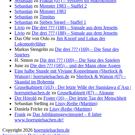
Sebastian
zu
Fraktal (01) – Verloren im Mikrokosmos
Sebastian
zu
Monster 1983 – Staffel 2
Sebastian
zu
Monster 1983
Sebastian
zu
Tinnitus
Sebastian
zu
Sieben Siegel – Staffel 1
Livio
zu
Die drei ??? (188) – Signale aus dem Jenseits
Livio
zu
Die drei ??? (188) – Signale aus dem Jenseits
Das Ohr von Oslo
zu
Jim Knopf und Lukas der
Lokomotivfüher
Markus Stengelin
zu
Die drei ??? (169) – Die Spur des
Spielers
H. Simon
zu
Die drei ??? (169) – Die Spur des Spielers
June
zu
Die drei ??? (185) – und der Mann ohne Augen
Eine halbe Stunde mit Viviane Koppelmann (Sherlock &
Watson) | hoerspielsachen.de
zu
Sherlock & Watson (07) –
Skandal im Bohemia
Gruselkabinett (163) - Der letzte Wille der Stanislawa d´Asp |
hoerspielsachen.de
zu
Gruselkabinett (87) – Alraune
Der Hörold
zu
Foster (16) – Der letzte Tag der Menschheit
Sebastian Stelling
zu
Lissy-Reihe (Maritim)
Daniela Fricke
zu
Lissy-Reihe (Maritim)
Frank
zu
Das Jubiläumsgewinnspiel – 8 Jahre
www.hoerspielsachen.de!
Copyright 2026
hoerspielsachen.de