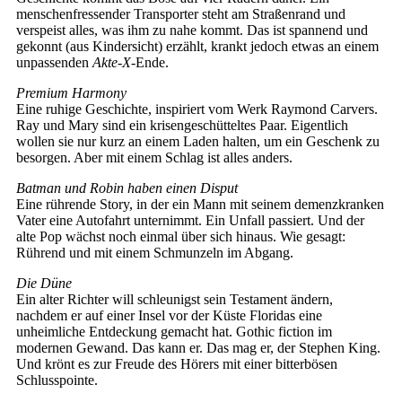
menschenfressender Transporter steht am Straßenrand und
verspeist alles, was ihm zu nahe kommt. Das ist spannend und
gekonnt (aus Kindersicht) erzählt, krankt jedoch etwas an einem
unpassenden
Akte-X
-Ende.
Premium Harmony
Eine ruhige Geschichte, inspiriert vom Werk Raymond Carvers.
Ray und Mary sind ein krisengeschütteltes Paar. Eigentlich
wollen sie nur kurz an einem Laden halten, um ein Geschenk zu
besorgen. Aber mit einem Schlag ist alles anders.
Batman und Robin haben einen Disput
Eine rührende Story, in der ein Mann mit seinem demenzkranken
Vater eine Autofahrt unternimmt. Ein Unfall passiert. Und der
alte Pop wächst noch einmal über sich hinaus. Wie gesagt:
Rührend und mit einem Schmunzeln im Abgang.
Die Düne
Ein alter Richter will schleunigst sein Testament ändern,
nachdem er auf einer Insel vor der Küste Floridas eine
unheimliche Entdeckung gemacht hat. Gothic fiction im
modernen Gewand. Das kann er. Das mag er, der Stephen King.
Und krönt es zur Freude des Hörers mit einer bitterbösen
Schlusspointe.