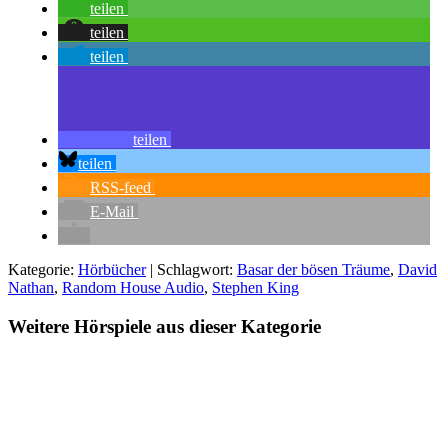
teilen
teilen
teilen
teilen
teilen
RSS-feed
E-Mail
Kategorie:
Hörbücher
| Schlagwort:
Basar der bösen Träume
,
David
Nathan
,
Random House Audio
,
Stephen King
Weitere Hörspiele aus dieser Kategorie