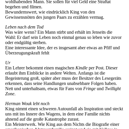
wohlhabenden Mann. Sie sollen für viel Geld eine Straftat
begehen und filmen.
Bewundernswert, wie eindrücklich King von den
Gewissensnöten des jungen Paars zu erzählen vermag.
Leben nach dem Tod
Was wäre wenn? Ein Mann stirbt und erhält im Jenseits die
Wahl: Er darf sein Leben noch einmal genau so leben wie zuvor
oder endgültig sterben.
Eine interessante Idee, der es insgesamt aber etwas an Pfiff und
Überzeugungskraft fehlt
Ur
Ein Lehrer bekommt einen magischen
Kindle
per Post. Dieser
erlaubt ihm Einblicke in andere Welten. Anfangs ist die
Begeisterung groß, später aber muss der Besitzer des Lesegeräts
erkennen, dass seine Handlungen unabsehbare Folgen haben.
Nett und unterhaltsam, etwas für Fans von
Fringe
und
Twillight
Zone
.
Herman Wouk lebt noch
King nimmt einen schweren Autounfall als Inspiration und steckt
uns mit ins Innere des Wagens, in dem eine Familie nichts
ahnend auf die große Katastrophe zurast.
Ein Meisterwerk. Wie King aus dem Nichts die Biografie einer