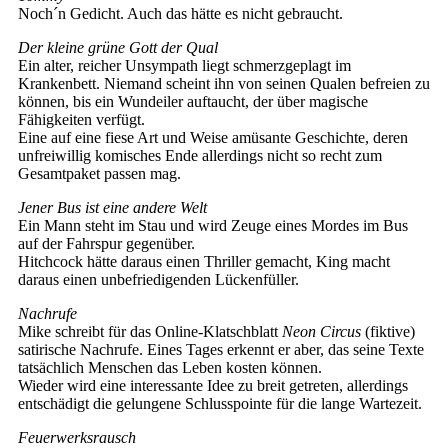
Noch´n Gedicht. Auch das hätte es nicht gebraucht.
Der kleine grüne Gott der Qual
Ein alter, reicher Unsympath liegt schmerzgeplagt im
Krankenbett. Niemand scheint ihn von seinen Qualen befreien zu
können, bis ein Wundeiler auftaucht, der über magische
Fähigkeiten verfügt.
Eine auf eine fiese Art und Weise amüsante Geschichte, deren
unfreiwillig komisches Ende allerdings nicht so recht zum
Gesamtpaket passen mag.
Jener Bus ist eine andere Welt
Ein Mann steht im Stau und wird Zeuge eines Mordes im Bus
auf der Fahrspur gegenüber.
Hitchcock hätte daraus einen Thriller gemacht, King macht
daraus einen unbefriedigenden Lückenfüller.
Nachrufe
Mike schreibt für das Online-Klatschblatt
Neon Circus
(fiktive)
satirische Nachrufe. Eines Tages erkennt er aber, das seine Texte
tatsächlich Menschen das Leben kosten können.
Wieder wird eine interessante Idee zu breit getreten, allerdings
entschädigt die gelungene Schlusspointe für die lange Wartezeit.
Feuerwerksrausch