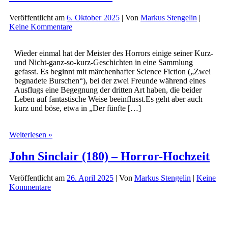
Veröffentlicht am
6. Oktober 2025
| Von
Markus Stengelin
|
Keine Kommentare
Wieder einmal hat der Meister des Horrors einige seiner Kurz-
und Nicht-ganz-so-kurz-Geschichten in eine Sammlung
gefasst. Es beginnt mit märchenhafter Science Fiction („Zwei
begnadete Burschen“), bei der zwei Freunde während eines
Ausflugs eine Begegnung der dritten Art haben, die beider
Leben auf fantastische Weise beeinflusst.Es geht aber auch
kurz und böse, etwa in „Der fünfte […]
Ihr
Weiterlesen »
wollt
es
John Sinclair (180) – Horror-Hochzeit
dunkler
Veröffentlicht am
26. April 2025
| Von
Markus Stengelin
|
Keine
Kommentare