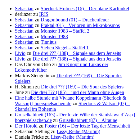
Sebastian
zu
Sherlock Holmes (16) – Der blaue Karfunkel
derlinzer
zu
IRIS
Sebastian
zu
Dragonbound (01) – Drachenfeuer
Sebastian
zu
Fraktal (01) – Verloren im Mikrokosmos
Sebastian
zu
Monster 1983 – Staffel 2
Sebastian
zu
Monster 1983
Sebastian
zu
Tinnitus
Sebastian
zu
Sieben Siegel – Staffel 1
Livio
zu
Die drei ??? (188) – Signale aus dem Jenseits
Livio
zu
Die drei ??? (188) – Signale aus dem Jenseits
Das Ohr von Oslo
zu
Jim Knopf und Lukas der
Lokomotivfüher
Markus Stengelin
zu
Die drei ??? (169) – Die Spur des
Spielers
H. Simon
zu
Die drei ??? (169) – Die Spur des Spielers
June
zu
Die drei ??? (185) – und der Mann ohne Augen
Eine halbe Stunde mit Viviane Koppelmann (Sherlock &
Watson) | hoerspielsachen.de
zu
Sherlock & Watson (07) –
Skandal im Bohemia
Gruselkabinett (163) - Der letzte Wille der Stanislawa d´Asp |
hoerspielsachen.de
zu
Gruselkabinett (87) – Alraune
Der Hörold
zu
Foster (16) – Der letzte Tag der Menschheit
Sebastian Stelling
zu
Lissy-Reihe (Maritim)
Daniela Fricke
zu
Lissy-Reihe (Maritim)