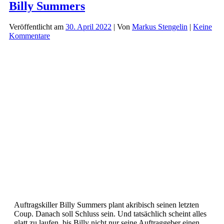
(180)
Billy Summers
–
Horror-
Veröffentlicht am
30. April 2022
| Von
Markus Stengelin
|
Keine
Hochzeit
Kommentare
Auftragskiller Billy Summers plant akribisch seinen letzten
Coup. Danach soll Schluss sein. Und tatsächlich scheint alles
glatt zu laufen, bis Billy nicht nur seine Auftraggeber einen