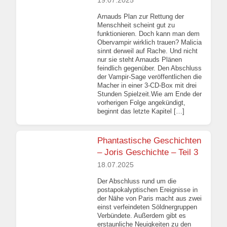
19.07.2025
Arnauds Plan zur Rettung der
Menschheit scheint gut zu
funktionieren. Doch kann man dem
Obervampir wirklich trauen? Malicia
sinnt derweil auf Rache. Und nicht
nur sie steht Arnauds Plänen
feindlich gegenüber. Den Abschluss
der Vampir-Sage veröffentlichen die
Macher in einer 3-CD-Box mit drei
Stunden Spielzeit.Wie am Ende der
vorherigen Folge angekündigt,
beginnt das letzte Kapitel […]
Phantastische Geschichten
– Joris Geschichte – Teil 3
18.07.2025
Der Abschluss rund um die
postapokalyptischen Ereignisse in
der Nähe von Paris macht aus zwei
einst verfeindeten Söldnergruppen
Verbündete. Außerdem gibt es
erstaunliche Neuigkeiten zu den