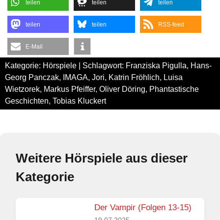
teilen
teilen
teilen
teilen
teilen
RSS-feed
E-Mail
Kategorie:
Hörspiele
| Schlagwort:
Franziska Pigulla
,
Hans-
Georg Panczak
,
IMAGA
,
Jori
,
Katrin Fröhlich
,
Luisa
Wietzorek
,
Markus Pfeiffer
,
Oliver Döring
,
Phantastische
Geschichten
,
Tobias Kluckert
Weitere Hörspiele aus dieser
Kategorie
Der Vampir (Folgen 13-15)