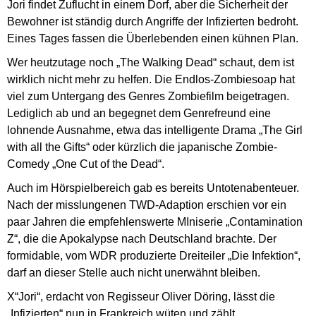
Jori findet Zuflucht in einem Dorf, aber die Sicherheit der
Bewohner ist ständig durch Angriffe der Infizierten bedroht.
Eines Tages fassen die Überlebenden einen kühnen Plan.
Wer heutzutage noch „The Walking Dead“ schaut, dem ist
wirklich nicht mehr zu helfen. Die Endlos-Zombiesoap hat
viel zum Untergang des Genres Zombiefilm beigetragen.
Lediglich ab und an begegnet dem Genrefreund eine
lohnende Ausnahme, etwa das intelligente Drama „The Girl
with all the Gifts“ oder kürzlich die japanische Zombie-
Comedy „One Cut of the Dead“.
Auch im Hörspielbereich gab es bereits Untotenabenteuer.
Nach der misslungenen TWD-Adaption erschien vor ein
paar Jahren die empfehlenswerte MIniserie „Contamination
Z“, die die Apokalypse nach Deutschland brachte. Der
formidable, vom WDR produzierte Dreiteiler „Die Infektion“,
darf an dieser Stelle auch nicht unerwähnt bleiben.
X“Jori“, erdacht von Regisseur Oliver Döring, lässt die
„Infizierten“ nun in Frankreich wüten und zählt