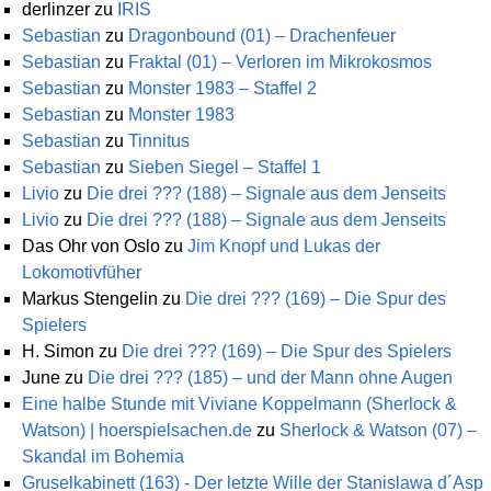
derlinzer
zu
IRIS
Sebastian
zu
Dragonbound (01) – Drachenfeuer
Sebastian
zu
Fraktal (01) – Verloren im Mikrokosmos
Sebastian
zu
Monster 1983 – Staffel 2
Sebastian
zu
Monster 1983
Sebastian
zu
Tinnitus
Sebastian
zu
Sieben Siegel – Staffel 1
Livio
zu
Die drei ??? (188) – Signale aus dem Jenseits
Livio
zu
Die drei ??? (188) – Signale aus dem Jenseits
Das Ohr von Oslo
zu
Jim Knopf und Lukas der
Lokomotivfüher
Markus Stengelin
zu
Die drei ??? (169) – Die Spur des
Spielers
H. Simon
zu
Die drei ??? (169) – Die Spur des Spielers
June
zu
Die drei ??? (185) – und der Mann ohne Augen
Eine halbe Stunde mit Viviane Koppelmann (Sherlock &
Watson) | hoerspielsachen.de
zu
Sherlock & Watson (07) –
Skandal im Bohemia
Gruselkabinett (163) - Der letzte Wille der Stanislawa d´Asp