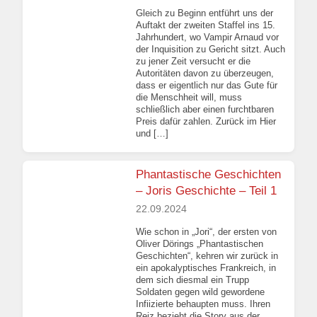
Gleich zu Beginn entführt uns der
Auftakt der zweiten Staffel ins 15.
Jahrhundert, wo Vampir Arnaud vor
der Inquisition zu Gericht sitzt. Auch
zu jener Zeit versucht er die
Autoritäten davon zu überzeugen,
dass er eigentlich nur das Gute für
die Menschheit will, muss
schließlich aber einen furchtbaren
Preis dafür zahlen. Zurück im Hier
und […]
Phantastische Geschichten
– Joris Geschichte – Teil 1
22.09.2024
Wie schon in „Jori“, der ersten von
Oliver Dörings „Phantastischen
Geschichten“, kehren wir zurück in
ein apokalyptisches Frankreich, in
dem sich diesmal ein Trupp
Soldaten gegen wild gewordene
Infiizierte behaupten muss. Ihren
Reiz bezieht die Story aus der