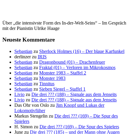
Über „die intensivste Form des In-der-Welt-Seins“ – Im Gespräch
mit der Pianistin Ulrike Haage
Neueste Kommentare
Sebastian
zu
Sherlock Holmes (16) – Der blaue Karfunkel
derlinzer
zu
IRIS
Sebastian
zu
Dragonbound (01) – Drachenfeuer
Sebastian
zu
Fraktal (01) – Verloren im Mikrokosmos
Sebastian
zu
Monster 1983 – Staffel 2
Sebastian
zu
Monster 1983
Sebastian
zu
Tinnitus
Sebastian
zu
Sieben Siegel – Staffel 1
Livio
zu
Die drei ??? (188) – Signale aus dem Jenseits
Livio
zu
Die drei ??? (188) – Signale aus dem Jenseits
Das Ohr von Oslo
zu
Jim Knopf und Lukas der
Lokomotivfüher
Markus Stengelin
zu
Die drei ??? (169) – Die Spur des
Spielers
H. Simon
zu
Die drei ??? (169) – Die Spur des Spielers
June
zu
Die drei ??? (185) – und der Mann ohne Augen