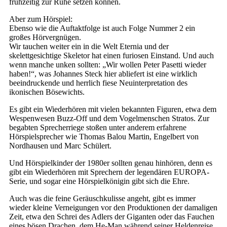
frühzeitig zur Ruhe setzen können.
Aber zum Hörspiel:
Ebenso wie die Auftaktfolge ist auch Folge Nummer 2 ein
großes Hörvergnügen.
Wir tauchen weiter ein in die Welt Eternia und der
skelettgesichtige Skeletor hat einen furiosen Einstand. Und auch
wenn manche unken sollten: „Wir wollen Peter Pasetti wieder
haben!“, was Johannes Steck hier abliefert ist eine wirklich
beeindruckende und herrlich fiese Neuinterpretation des
ikonischen Bösewichts.
Es gibt ein Wiederhören mit vielen bekannten Figuren, etwa dem
Wespenwesen Buzz-Off und dem Vogelmenschen Stratos. Zur
begabten Sprecherriege stoßen unter anderem erfahrene
Hörspielsprecher wie Thomas Balou Martin, Engelbert von
Nordhausen und Marc Schülert.
Und Hörspielkinder der 1980er sollten genau hinhören, denn es
gibt ein Wiederhören mit Sprechern der legendären EUROPA-
Serie, und sogar eine Hörspielkönigin gibt sich die Ehre.
Auch was die feine Geräuschkulisse angeht, gibt es immer
wieder kleine Verneigungen vor den Produktionen der damaligen
Zeit, etwa den Schrei des Adlers der Giganten oder das Fauchen
eines bösen Drachen, dem He-Man während seiner Heldenreise