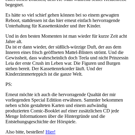
begegnet.
Es hätte so viel schief gehen können bei so einem gewagten
Reboot, stattdessen ist das hier erneut einfach hervorragende
Unterhaltung für Kassettenkinder und ihre Kinder.
Und in den besten Momenten ist man wieder für kurze Zeit acht
Jahre alt.
Da ist er dann wieder, der süßlich-würzige Duft, der aus dem
Inneren eines frisch geöffneten Mattel-Blisters strömt. Und die
Gewissheit, dass wahrscheinlich doch Teela und nicht Prinzessin
Leia der erste Crush im Leben war. Die Figuren und Burgen
stehen bereit. Der Kassettenrekorder läuft. Und der
Kinderzimmerteppich ist die ganze Welt.
PS:
Erneut möchte ich auch die hervorragende Qualtät der mir
vorliegenden Special Editiion erwähnen. Sammler bekommen
neben schön gestalteten Karten und einem aufwändig
produzierten Comic-Booklet auf einer zusätzlichen CD jede
Menge Informationen über die Hintergründe und die
Entstehungsgeschichte der Hörspiele.
Also bitte, bestellen!
Hier!