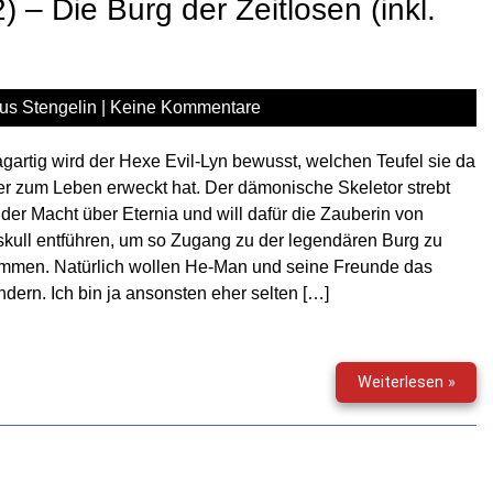
 – Die Burg der Zeitlosen (inkl.
us Stengelin
|
Keine Kommentare
gartig wird der Hexe Evil-Lyn bewusst, welchen Teufel sie da
r zum Leben erweckt hat. Der dämonische Skeletor strebt
der Macht über Eternia und will dafür die Zauberin von
kull entführen, um so Zugang zu der legendären Burg zu
mmen. Natürlich wollen He-Man und seine Freunde das
ndern. Ich bin ja ansonsten eher selten […]
Mast
Weiterlesen »
Of
The
Unive
(02)