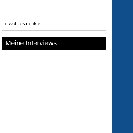
Ihr wollt es dunkler
n
Meine Interviews
nspiel!)
lkabinett
uermärchen