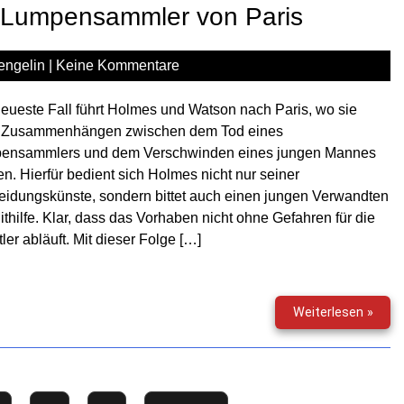
–
r Lumpensammler von Paris
Die
Burg
der
engelin
|
Keine Kommentare
Zeitl
(inkl.
eueste Fall führt Holmes und Watson nach Paris, wo sie
Gewin
 Zusammenhängen zwischen dem Tod eines
ensammlers und dem Verschwinden eines jungen Mannes
n. Hierfür bedient sich Holmes nicht nur seiner
eidungskünste, sondern bittet auch einen jungen Verwandten
thilfe. Klar, dass das Vorhaben nicht ohne Gefahren für die
tler abläuft. Mit dieser Folge […]
Sher
Weiterlesen »
Holm
(63)
–
Der