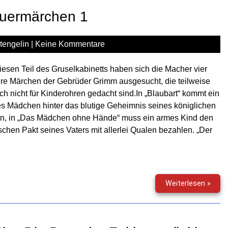
(05)
auermärchen 1
–
Der
Thro
tengelin
|
Keine Kommentare
aus
Eis
iesen Teil des Gruselkabinetts haben sich die Macher vier
(inkl.
re Märchen der Gebrüder Grimm ausgesucht, die teilweise
Gewin
ich nicht für Kinderohren gedacht sind.In „Blaubart“ kommt ein
s Mädchen hinter das blutige Geheimnis seines königlichen
en, in „Das Mädchen ohne Hände“ muss ein armes Kind den
ischen Pakt seines Vaters mit allerlei Qualen bezahlen. „Der
Gruse
Weiterlesen »
(190)
–
Scha
1