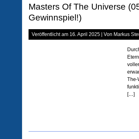
Masters Of The Universe (05)
Gewinnspiel!)
Veröffentlicht am
16. April 2025
| Von
Markus Ste
Durch
Etern
volle
erwar
The-W
funkt
[…]