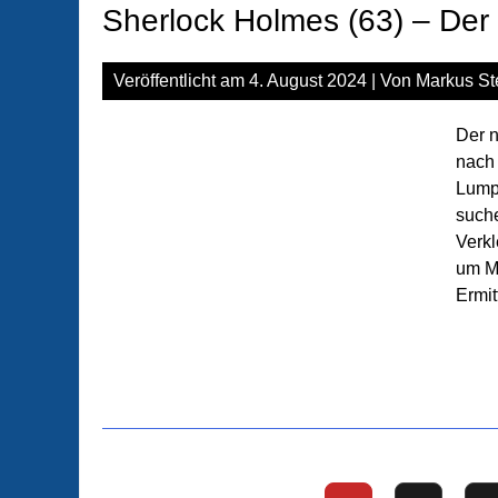
Sherlock Holmes (63) – De
Veröffentlicht am
4. August 2024
| Von
Markus St
Der n
nach
Lump
suche
Verkl
um Mi
Ermit