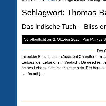
Schlagwort:
Thomas Ba
Das indische Tuch – Bliss erm
Veröffentlicht am
2. Oktober 2025
| Von
Markus S
Der C
Inspektor Bliss und sein Assistent Chandler ermit
Leibarzt der Lebanons in Verdacht. Da geschieht e
seines Lebens nicht mehr sicher sein. Der bereit
schön mit […]