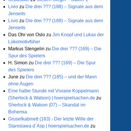
Livio
zu
Die drei ??? (188) – Signale aus dem
Jenseits
Livio
zu
Die drei ??? (188) – Signale aus dem
osen
Jenseits
Das Ohr von Oslo
zu
Jim Knopf und Lukas der
nspiel!)
Lokomotivfüher
Markus Stengelin
zu
Die drei ??? (169) – Die
Spur des Spielers
H. Simon
zu
Die drei ??? (169) – Die Spur
des Spielers
June
zu
Die drei ??? (185) – und der Mann
ohne Augen
Eine halbe Stunde mit Viviane Koppelmann
(Sherlock & Watson) | hoerspielsachen.de
zu
lock
Sherlock & Watson (07) – Skandal im
es
Bohemia
Gruselkabinett (163) - Der letzte Wille der
Stanislawa d´Asp | hoerspielsachen.de
zu