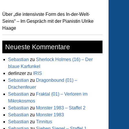
Über „die intensivste Form des In-der-Welt-
Seins“ – Im Gespräch mit der Pianistin Ulrike
Haage
Neueste Kommentare
Sebastian
zu
Sherlock Holmes (16) – Der
blaue Karfunkel
derlinzer
zu
IRIS
Sebastian
zu
Dragonbound (01) –
Drachenfeuer
Sebastian
zu
Fraktal (01) – Verloren im
ers
Mikrokosmos
Sebastian
zu
Monster 1983 – Staffel 2
Sebastian
zu
Monster 1983
rse
Sebastian
zu
Tinnitus
Sebastian
zu
Sieben Siegel – Staffel 1