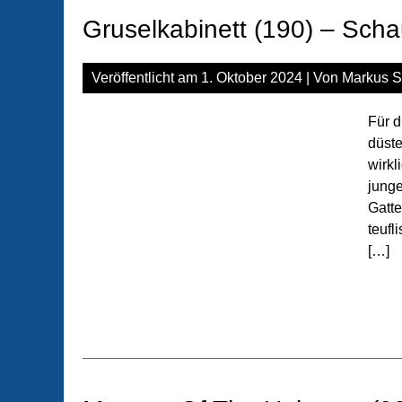
Gruselkabinett (190) – Sch
Veröffentlicht am
1. Oktober 2024
| Von
Markus S
Für d
düste
wirkl
junge
Gatt
teufl
[…]