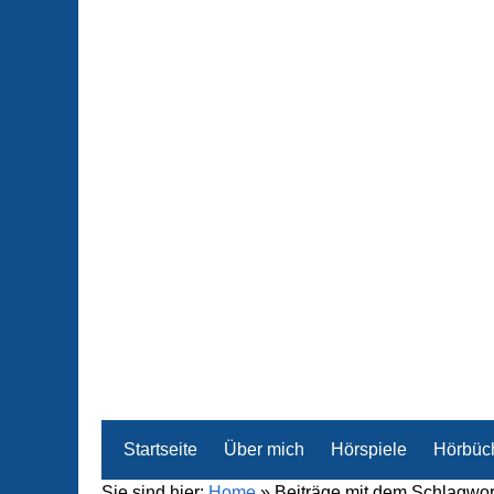
Startseite
Über mich
Hörspiele
Hörbüc
Sie sind hier:
Home
»
Beiträge mit dem Schlagwor