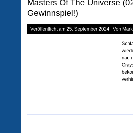
Masters Of The Universe (02)
Gewinnspiel!)
Veröffentlicht am
25. September 2024
| Von
Mark
Schla
wiede
nach 
Grays
beko
verhi