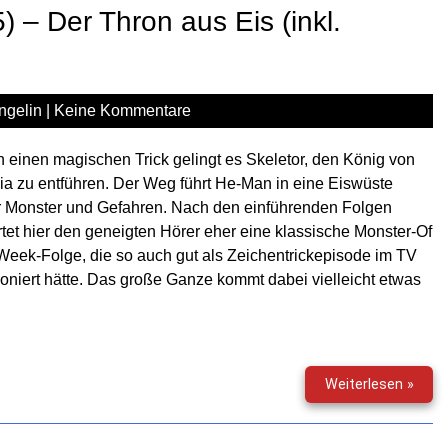
–
 – Der Thron aus Eis (inkl.
Bliss
ermit
(10)
ngelin
|
Keine Kommentare
 einen magischen Trick gelingt es Skeletor, den König von
ia zu entführen. Der Weg führt He-Man in eine Eiswüste
r Monster und Gefahren. Nach den einführenden Folgen
tet hier den geneigten Hörer eher eine klassische Monster-Of
eek-Folge, die so auch gut als Zeichentrickepisode im TV
ioniert hätte. Das große Ganze kommt dabei vielleicht etwas
Mast
Weiterlesen »
Of
The
Unive