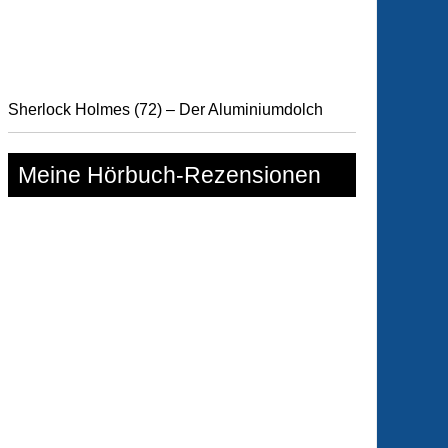
telt
Sherlock Holmes (72) – Der Aluminiumdolch
Meine Hörbuch-Rezensionen
ers
rse