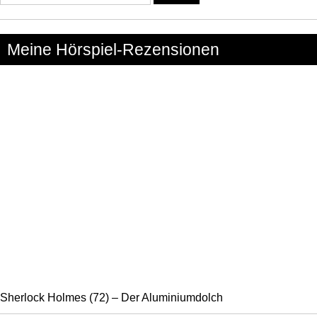
nach:
Meine Hörspiel-Rezensionen
Sherlock Holmes (72) – Der Aluminiumdolch