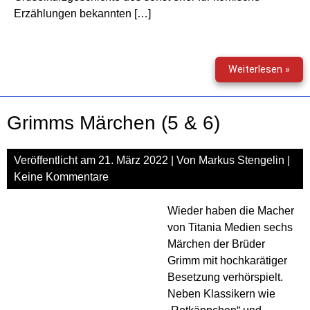
Erzählungen bekannten […]
Grus
Weiterlesen »
(178
–
Das
Grimms Märchen (5 & 6)
unhe
Tur
Veröffentlicht am
21. März 2022
| Von
Markus Stengelin
|
Keine Kommentare
Wieder haben die Macher
von Titania Medien sechs
Märchen der Brüder
Grimm mit hochkarätiger
Besetzung verhörspielt.
Neben Klassikern wie