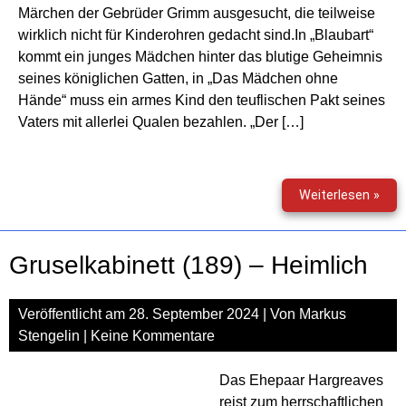
Märchen der Gebrüder Grimm ausgesucht, die teilweise
wirklich nicht für Kinderohren gedacht sind.In „Blaubart“
kommt ein junges Mädchen hinter das blutige Geheimnis
seines königlichen Gatten, in „Das Mädchen ohne
Hände“ muss ein armes Kind den teuflischen Pakt seines
Vaters mit allerlei Qualen bezahlen. „Der […]
Grus
Weiterlesen »
(190
–
Sch
Gruselkabinett (189) – Heimlich
1
Veröffentlicht am
28. September 2024
| Von
Markus
Stengelin
|
Keine Kommentare
Das Ehepaar Hargreaves
reist zum herrschaftlichen