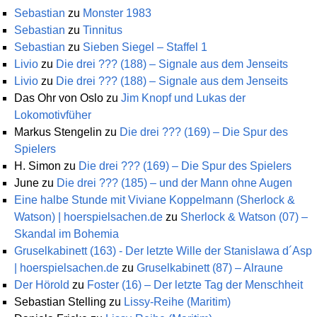
Sebastian
zu
Monster 1983
Sebastian
zu
Tinnitus
Sebastian
zu
Sieben Siegel – Staffel 1
Livio
zu
Die drei ??? (188) – Signale aus dem Jenseits
Livio
zu
Die drei ??? (188) – Signale aus dem Jenseits
Das Ohr von Oslo
zu
Jim Knopf und Lukas der
Lokomotivfüher
Markus Stengelin
zu
Die drei ??? (169) – Die Spur des
Spielers
H. Simon
zu
Die drei ??? (169) – Die Spur des Spielers
June
zu
Die drei ??? (185) – und der Mann ohne Augen
Eine halbe Stunde mit Viviane Koppelmann (Sherlock &
Watson) | hoerspielsachen.de
zu
Sherlock & Watson (07) –
Skandal im Bohemia
Gruselkabinett (163) - Der letzte Wille der Stanislawa d´Asp
| hoerspielsachen.de
zu
Gruselkabinett (87) – Alraune
Der Hörold
zu
Foster (16) – Der letzte Tag der Menschheit
Sebastian Stelling
zu
Lissy-Reihe (Maritim)