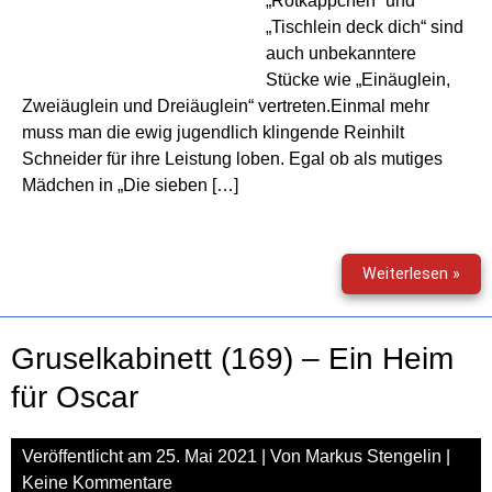
„Rotkäppchen“ und
„Tischlein deck dich“ sind
auch unbekanntere
Stücke wie „Einäuglein,
Zweiäuglein und Dreiäuglein“ vertreten.Einmal mehr
muss man die ewig jugendlich klingende Reinhilt
Schneider für ihre Leistung loben. Egal ob als mutiges
Mädchen in „Die sieben […]
Gri
Weiterlesen »
Mär
(5
&
Gruselkabinett (169) – Ein Heim
6)
für Oscar
Veröffentlicht am
25. Mai 2021
| Von
Markus Stengelin
|
Keine Kommentare