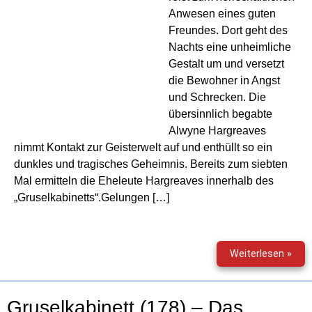
Anwesen eines guten
Freundes. Dort geht des
Nachts eine unheimliche
Gestalt um und versetzt
die Bewohner in Angst
und Schrecken. Die
übersinnlich begabte
Alwyne Hargreaves
nimmt Kontakt zur Geisterwelt auf und enthüllt so ein
dunkles und tragisches Geheimnis. Bereits zum siebten
Mal ermitteln die Eheleute Hargreaves innerhalb des
„Gruselkabinetts“.Gelungen […]
Grus
Weiterlesen »
(189
–
Heim
Gruselkabinett (178) – Das