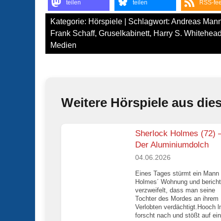
teilen
teilen
RSS-fe
Kategorie:
Hörspiele
| Schlagwort:
Andreas Mann
Frank Schaff
,
Gruselkabinett
,
Harry S. Whitehea
Medien
Weitere Hörspiele aus die
Sherlock Holmes (72) 
Der Aluminiumdolch
04.06.2026
Eines Tages stürmt ein Mann 
Holmes´ Wohnung und bericht
verzweifelt, dass man seine
Tochter des Mordes an ihrem
Verlobten verdächtigt.Hooch 
forscht nach und stößt auf ein