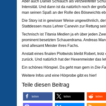
Aber auch Daniel Schlauch als verzweifelter Schüle
Intensität. Und dann ist da natürlich noch der groß
man seinen Spaß an der Rolle des Bösewichts eben
Die Story ist in gewisser Weise ungewöhnlich, den
Stattdessen muss Lehrer Canevin zur Rettung sei
Technisch ist
Titania Medien
ja eh über jeden Zwei
prominent besetzten Schauerdrama. Andreas Man
sind allesamt Meister ihres Fachs.
Anstatt eines finalen Plottwists bleibt Robert, tr
zurück. Und natürlich hat der Hexenmeister das let
Ein schönes Hörspiel. Da geht man gern in
Die Fa
Weitere Infos und eine Hörprobe gibt es hier!
Teile diesen Beitrag
teilen
teilen
teilen