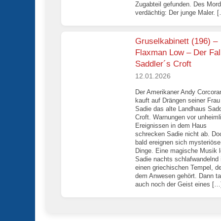
Zugabteil gefunden. Des Mor
verdächtig: Der junge Maler. 
Gruselkabinett (196) –
Flaxman Low – Der Fal
Saddler´s Croft
12.01.2026
Der Amerikaner Andy Corcora
kauft auf Drängen seiner Frau
Sadie das alte Landhaus Sadd
Croft. Warnungen vor unheiml
Ereignissen in dem Haus
schrecken Sadie nicht ab. Do
bald ereignen sich mysteriöse
Dinge. Eine magische Musik l
Sadie nachts schlafwandelnd 
einen griechischen Tempel, de
dem Anwesen gehört. Dann ta
auch noch der Geist eines […