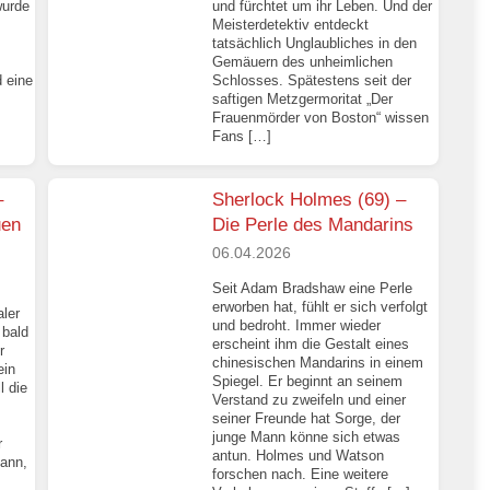
wurde
und fürchtet um ihr Leben. Und der
Meisterdetektiv entdeckt
tatsächlich Unglaubliches in den
Gemäuern des unheimlichen
 eine
Schlosses. Spätestens seit der
saftigen Metzgermoritat „Der
Frauenmörder von Boston“ wissen
Fans […]
–
Sherlock Holmes (69) –
uen
Die Perle des Mandarins
06.04.2026
Seit Adam Bradshaw eine Perle
erworben hat, fühlt er sich verfolgt
ler
und bedroht. Immer wieder
 bald
erscheint ihm die Gestalt eines
r
chinesischen Mandarins in einem
ein
Spiegel. Er beginnt an seinem
l die
Verstand zu zweifeln und einer
seiner Freunde hat Sorge, der
junge Mann könne sich etwas
r
antun. Holmes und Watson
kann,
forschen nach. Eine weitere