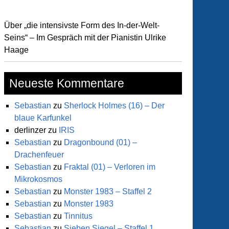
Über „die intensivste Form des In-der-Welt-
Seins“ – Im Gespräch mit der Pianistin Ulrike
Haage
Neueste Kommentare
Sebastian
zu
Sherlock Holmes (16) – Der
blaue Karfunkel
derlinzer
zu
IRIS
Sebastian
zu
Dragonbound (01) –
Drachenfeuer
Sebastian
zu
Fraktal (01) – Verloren im
Mikrokosmos
Sebastian
zu
Monster 1983 – Staffel 2
Sebastian
zu
Monster 1983
Sebastian
zu
Tinnitus
Sebastian
zu
Sieben Siegel – Staffel 1