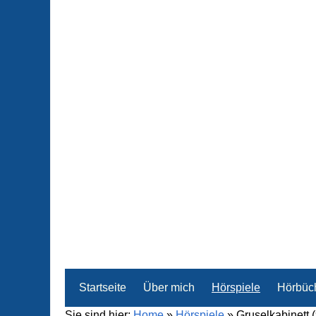
Startseite
Über mich
Hörspiele
Hörbüc
Sie sind hier:
Home
»
Hörspiele
»
Gruselkabinett (