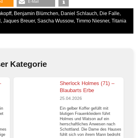
ed
E-Mail
kopff
,
Benjamin Blümchen
,
Daniel Schlauch
,
Die Falle
,
d
,
Jaques Breuer
,
Sascha Wussow
,
Timmo Niesner
,
Titania
ser Kategorie
–
Sherlock Holmes (71) –
Blaubarts Erbe
25.04.2026
in
Ein gelber Koffer gefüllt mit
et
blutigen Frauenkleidern führt
Holmes und Watson auf ein
herrschaftliches Anwesen nach
lmes
Schottland. Die Dame des Hauses
ige
fühlt sich von ihrem Mann bedroht