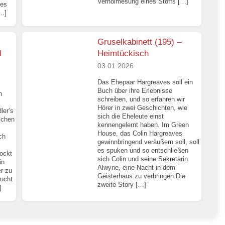
Verholmesung eines Stoffs […]
des
[…]
Gruselkabinett (195) –
l
Heimtückisch
03.01.2026
Das Ehepaar Hargreaves soll ein
Buch über ihre Erlebnisse
n
schreiben, und so erfahren wir
Hörer in zwei Geschichten, wie
ler’s
sich die Eheleute einst
ichen
kennengelernt haben. Im Green
House, das Colin Hargreaves
ch
gewinnbringend veräußern soll, soll
es spuken und so entschließen
ockt
sich Colin und seine Sekretärin
in
Alwyne, eine Nacht in dem
r zu
Geisterhaus zu verbringen.Die
ucht
zweite Story […]
]