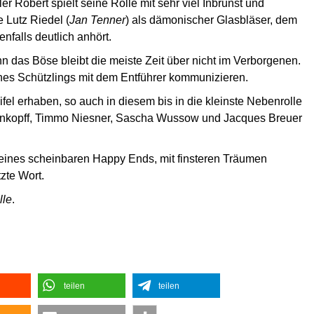
r Robert spielt seine Rolle mit sehr viel Inbrunst und
e Lutz Riedel (
Jan Tenner
) als dämonischer Glasbläser, dem
falls deutlich anhört.
n das Böse bleibt die meiste Zeit über nicht im Verborgenen.
nes Schützlings mit dem Entführer kommunizieren.
fel erhaben, so auch in diesem bis in die kleinste Nebenrolle
nkopff, Timmo Niesner, Sascha Wussow und Jacques Breuer
otz eines scheinbaren Happy Ends, mit finsteren Träumen
zte Wort.
lle
.
teilen
teilen