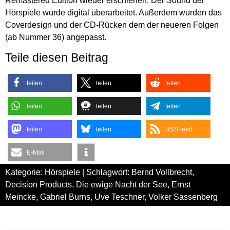
Remastered Edition wieder erschienen. Der Sound der
Hörspiele wurde digital überarbeitet. Außerdem wurden das
Coverdesign und der CD-Rücken dem der neueren Folgen
(ab Nummer 36) angepasst.
Teile diesen Beitrag
teilen
teilen
teilen
teilen
teilen
teilen
teilen
teilen
RSS-feed
E-Mail
Kategorie:
Hörspiele
| Schlagwort:
Bernd Vollbrecht
,
Decision Products
,
Die ewige Nacht der See
,
Ernst
Meincke
,
Gabriel Burns
,
Uve Teschner
,
Volker Sassenberg