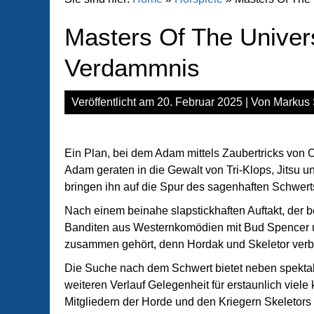
Masters Of The Univer
Verdammnis
Veröffentlicht am
20. Februar 2025
| Von
Markus 
Ein Plan, bei dem Adam mittels Zaubertricks von Or
Adam geraten in die Gewalt von Tri-Klops, Jitsu 
bringen ihn auf die Spur des sagenhaften Schwer
Nach einem beinahe slapstickhaften Auftakt, der be
Banditen aus Westernkomödien mit Bud Spencer u
zusammen gehört, denn Hordak und Skeletor verbü
Die Suche nach dem Schwert bietet neben spektak
weiteren Verlauf Gelegenheit für erstaunlich viel
Mitgliedern der Horde und den Kriegern Skeletor