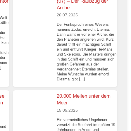
ntor
(07) – Der Raubzug der
Arche
20.07.2025
 Welt
räfte
Der Funkspruch eines Wesens
namens Zodac erreicht Eternia.
 die
Darin warnt er vor einer Arche, die
 He-
den Planeten angreifen wird. Kurz
 kein
darauf trifft ein mächtiges Schiff
ein und entführt Krieger He-Mans
ßlich
und Skeletors. Die Masters dringen
ntor
in das Schiff ein und müssen sich
 eine
großen Gefahren aus der
]
Vergangenheit Eternias stellen.
Meine Wünsche wurden erhört!
Diesmal gibt […]
se
20.000 Meilen unter dem
en
Meer
15.05.2025
Ein vermeintliches Ungeheuer
versetzt die Seefahrt im späten 19.
gend
Jahrhundert in Angst und