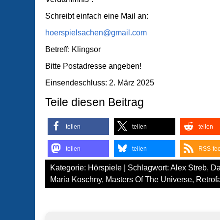
Schreibt einfach eine Mail an:
hoerspielsachen@gmail.com
Betreff: Klingsor
Bitte Postadresse angeben!
Einsendeschluss: 2. März 2025
Teile diesen Beitrag
teilen
teilen
teilen
teilen
teilen
RSS-fe
Kategorie:
Hörspiele
| Schlagwort:
Alex Streb
,
Da
Maria Koschny
,
Masters Of The Universe
,
Retrof