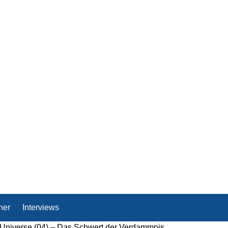
her
Interviews
 Universe (04) – Das Schwert der Verdammnis