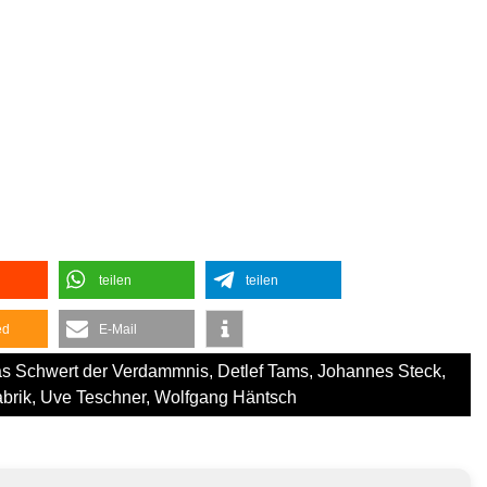
teilen
teilen
ed
E-Mail
s Schwert der Verdammnis
,
Detlef Tams
,
Johannes Steck
,
abrik
,
Uve Teschner
,
Wolfgang Häntsch