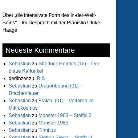
Über „die intensivste Form des In-der-Welt-
Seins“ – Im Gespräch mit der Pianistin Ulrike
Haage
Neueste Kommentare
Sebastian
zu
Sherlock Holmes (16) – Der
blaue Karfunkel
derlinzer
zu
IRIS
Sebastian
zu
Dragonbound (01) –
Drachenfeuer
Sebastian
zu
Fraktal (01) – Verloren im
Mikrokosmos
Sebastian
zu
Monster 1983 – Staffel 2
Sebastian
zu
Monster 1983
Sebastian
zu
Tinnitus
Sebastian
zu
Sieben Siegel – Staffel 1