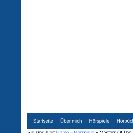
Startseite
Über mich
Hörspiele
Hörbüc
Sie sind hier:
Home
»
Hörspiele
»
Masters Of The