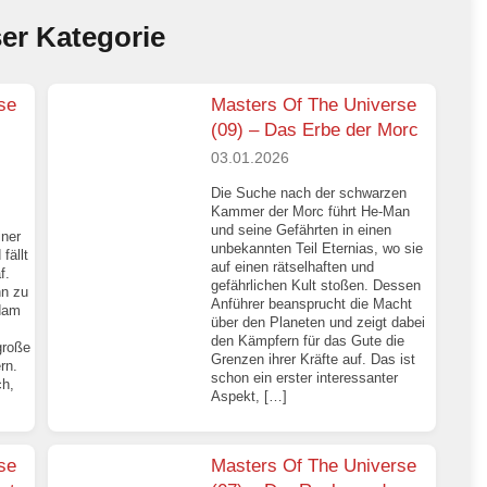
ser Kategorie
se
Masters Of The Universe
(09) – Das Erbe der Morc
03.01.2026
Die Suche nach der schwarzen
Kammer der Morc führt He-Man
und seine Gefährten in einen
iner
unbekannten Teil Eternias, wo sie
fällt
auf einen rätselhaften und
f.
gefährlichen Kult stoßen. Dessen
hn zu
Anführer beansprucht die Macht
dam
über den Planeten und zeigt dabei
den Kämpfern für das Gute die
große
Grenzen ihrer Kräfte auf. Das ist
rn.
schon ein erster interessanter
ch,
Aspekt, […]
se
Masters Of The Universe