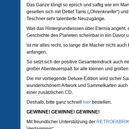
Das Ganze klingt so episch und saftig wie ein Ma
gesellen sich mit Detlef Tams („Ohrenkneifer“) u
Teschner sehr talentierte Neuzugänge.
Was das Hintergrundwissen über Eternia angeht, e
Geschichte des Planeten scheinbar in ein Davor un
Ist mir alles recht, so lange die Macher nicht auc
anfangen.
So setzt sich der positive Gesamteindruck auch mit
großer Abenteuerspaß für alle kleinen und großen
Die mir vorliegende Deluxe-Edition wird sicher S
wunderschönem Artwork und Sammelkarten auch w
einer zusätzlichen CD.
Deshalb, bitte ganz schnell
hier
bestellen.
GEWINNE! GEWINNE! GEWINNE!
Mit freundlicher Unterstützung der
RETROFABRI
Verdammnis“.