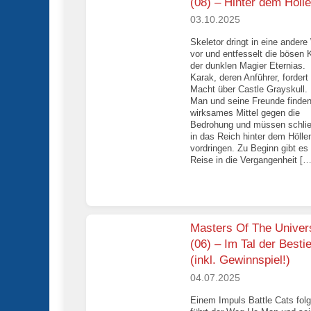
(08) – Hinter dem Hölle
03.10.2025
Skeletor dringt in eine andere
vor und entfesselt die bösen K
der dunklen Magier Eternias.
Karak, deren Anführer, fordert
Macht über Castle Grayskull.
Man und seine Freunde finden
wirksames Mittel gegen die
Bedrohung und müssen schlie
in das Reich hinter dem Hölle
vordringen. Zu Beginn gibt es
Reise in die Vergangenheit […
Masters Of The Univer
(06) – Im Tal der Besti
(inkl. Gewinnspiel!)
04.07.2025
Einem Impuls Battle Cats fol