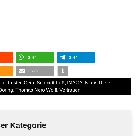
teilen
teilen
ed
E-Mail
cht
,
Foster
,
Gerrit Schmidt-Foß
,
IMAGA
,
Klaus Dieter
Döring
,
Thomas Nero Wolff
,
Vertrauen
ser Kategorie