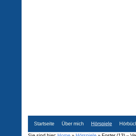
Startseite
Über mich
Hörspiele
Hörbüc
Sie sind hier:
Home
»
Hörspiele
»
Foster (13) – V