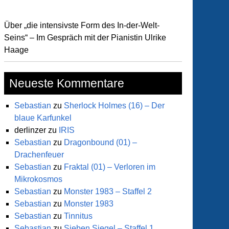
Über „die intensivste Form des In-der-Welt-
Seins“ – Im Gespräch mit der Pianistin Ulrike
Haage
Neueste Kommentare
Sebastian
zu
Sherlock Holmes (16) – Der
blaue Karfunkel
derlinzer
zu
IRIS
Sebastian
zu
Dragonbound (01) –
Drachenfeuer
Sebastian
zu
Fraktal (01) – Verloren im
Mikrokosmos
Sebastian
zu
Monster 1983 – Staffel 2
Sebastian
zu
Monster 1983
Sebastian
zu
Tinnitus
Sebastian
zu
Sieben Siegel – Staffel 1