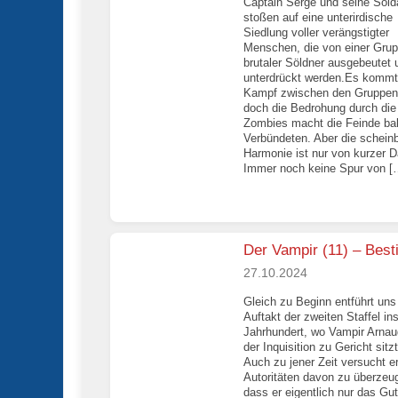
Captain Serge und seine Sold
stoßen auf eine unterirdische
Siedlung voller verängstigter
Menschen, die von einer Gru
brutaler Söldner ausgebeutet 
unterdrückt werden.Es komm
Kampf zwischen den Gruppen
doch die Bedrohung durch die
Zombies macht die Feinde ba
Verbündeten. Aber die schein
Harmonie ist nur von kurzer D
Immer noch keine Spur von [
Der Vampir (11) – Best
27.10.2024
Gleich zu Beginn entführt uns
Auftakt der zweiten Staffel in
Jahrhundert, wo Vampir Arnau
der Inquisition zu Gericht sitzt
Auch zu jener Zeit versucht er
Autoritäten davon zu überzeu
dass er eigentlich nur das Gut