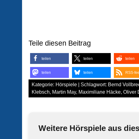
Teile diesen Beitrag
teilen
teilen
teilen
teilen
teilen
RSS-fe
Kategorie:
Hörspiele
| Schlagwort:
Bernd Vollbre
Klebsch
,
Martin May
,
Maximiliane Häcke
,
Oliver 
Weitere Hörspiele aus die