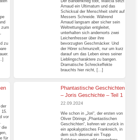
aten
Der Bandenkrieg tobt, Malicia setzt
Arnaud ein Ultimatum und das
Schicksal der Menschheit steht auf
ppe
Messers Schneide. Während
und
Arnaud langsam aber sicher sein
t zum
Weltrettungsplan entgleitet,
,
unterhalten sich andernorts zwei
Leichenfresser über ihre
ld zu
bevorzugten Geschmäcker. Und
bare
der Hörer schmunzelt, nur um kurz
auer.
darauf um das Leben eines seiner
…]
Lieblingscharaktere zu bangen.
Dramatische Schreckeffekte
brauchts hier nicht, […]
ien
Phantastische Geschichten
– Joris Geschichte – Teil 1
22.09.2024
 der
s 15.
Wie schon in „Jori“, der ersten von
d vor
Oliver Dörings „Phantastischen
.
Geschichten“, kehren wir zurück in
 die
ein apokalyptisches Frankreich, in
gen,
dem sich diesmal ein Trupp
e für
Soldaten gegen wild gewordene