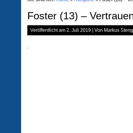
Foster (13) – Vertraue
Veröffentlicht am
2. Juli 2019
| Von
Markus Steng