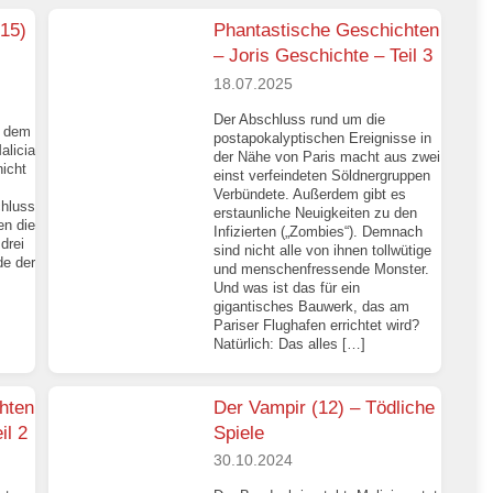
-15)
Phantastische Geschichten
– Joris Geschichte – Teil 3
18.07.2025
Der Abschluss rund um die
n dem
postapokalyptischen Ereignisse in
alicia
der Nähe von Paris macht aus zwei
nicht
einst verfeindeten Söldnergruppen
Verbündete. Außerdem gibt es
chluss
erstaunliche Neuigkeiten zu den
en die
Infizierten („Zombies“). Demnach
drei
sind nicht alle von ihnen tollwütige
de der
und menschenfressende Monster.
Und was ist das für ein
gigantisches Bauwerk, das am
Pariser Flughafen errichtet wird?
Natürlich: Das alles […]
hten
Der Vampir (12) – Tödliche
il 2
Spiele
30.10.2024