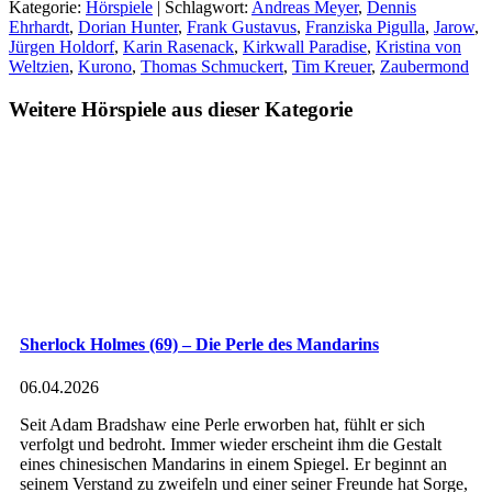
Kategorie:
Hörspiele
| Schlagwort:
Andreas Meyer
,
Dennis
Ehrhardt
,
Dorian Hunter
,
Frank Gustavus
,
Franziska Pigulla
,
Jarow
,
Jürgen Holdorf
,
Karin Rasenack
,
Kirkwall Paradise
,
Kristina von
Weltzien
,
Kurono
,
Thomas Schmuckert
,
Tim Kreuer
,
Zaubermond
Weitere Hörspiele aus dieser Kategorie
Sherlock Holmes (69) – Die Perle des Mandarins
06.04.2026
Seit Adam Bradshaw eine Perle erworben hat, fühlt er sich
verfolgt und bedroht. Immer wieder erscheint ihm die Gestalt
eines chinesischen Mandarins in einem Spiegel. Er beginnt an
seinem Verstand zu zweifeln und einer seiner Freunde hat Sorge,