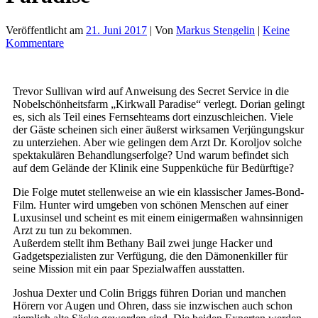
Veröffentlicht am
21. Juni 2017
| Von
Markus Stengelin
|
Keine
Kommentare
Trevor Sullivan wird auf Anweisung des Secret Service in die
Nobelschönheitsfarm „Kirkwall Paradise“ verlegt. Dorian gelingt
es, sich als Teil eines Fernsehteams dort einzuschleichen. Viele
der Gäste scheinen sich einer äußerst wirksamen Verjüngungskur
zu unterziehen. Aber wie gelingen dem Arzt Dr. Koroljov solche
spektakulären Behandlungserfolge? Und warum befindet sich
auf dem Gelände der Klinik eine Suppenküche für Bedürftige?
Die Folge mutet stellenweise an wie ein klassischer James-Bond-
Film. Hunter wird umgeben von schönen Menschen auf einer
Luxusinsel und scheint es mit einem einigermaßen wahnsinnigen
Arzt zu tun zu bekommen.
Außerdem stellt ihm Bethany Bail zwei junge Hacker und
Gadgetspezialisten zur Verfügung, die den Dämonenkiller für
seine Mission mit ein paar Spezialwaffen ausstatten.
Joshua Dexter und Colin Briggs führen Dorian und manchen
Hörern vor Augen und Ohren, dass sie inzwischen auch schon