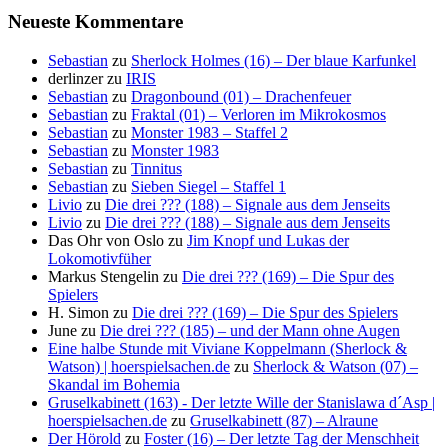
Neueste Kommentare
Sebastian
zu
Sherlock Holmes (16) – Der blaue Karfunkel
derlinzer
zu
IRIS
Sebastian
zu
Dragonbound (01) – Drachenfeuer
Sebastian
zu
Fraktal (01) – Verloren im Mikrokosmos
Sebastian
zu
Monster 1983 – Staffel 2
Sebastian
zu
Monster 1983
Sebastian
zu
Tinnitus
Sebastian
zu
Sieben Siegel – Staffel 1
Livio
zu
Die drei ??? (188) – Signale aus dem Jenseits
Livio
zu
Die drei ??? (188) – Signale aus dem Jenseits
Das Ohr von Oslo
zu
Jim Knopf und Lukas der
Lokomotivfüher
Markus Stengelin
zu
Die drei ??? (169) – Die Spur des
Spielers
H. Simon
zu
Die drei ??? (169) – Die Spur des Spielers
June
zu
Die drei ??? (185) – und der Mann ohne Augen
Eine halbe Stunde mit Viviane Koppelmann (Sherlock &
Watson) | hoerspielsachen.de
zu
Sherlock & Watson (07) –
Skandal im Bohemia
Gruselkabinett (163) - Der letzte Wille der Stanislawa d´Asp |
hoerspielsachen.de
zu
Gruselkabinett (87) – Alraune
Der Hörold
zu
Foster (16) – Der letzte Tag der Menschheit