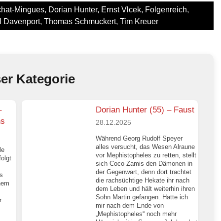
chat-Mingues
,
Dorian Hunter
,
Ernst Vlcek
,
Folgenreich
,
l Davenport
,
Thomas Schmuckert
,
Tim Kreuer
ser Kategorie
–
Dorian Hunter (55) – Faust
ns
28.12.2025
Während Georg Rudolf Speyer
alles versucht, das Wesen Alraune
le
vor Mephistopheles zu retten, stellt
folgt
sich Coco Zamis den Dämonen in
der Gegenwart, denn dort trachtet
es
die rachsüchtige Hekate ihr nach
inem
dem Leben und hält weiterhin ihren
Sohn Martin gefangen. Hatte ich
r
mir nach dem Ende von
„Mephistopheles“ noch mehr