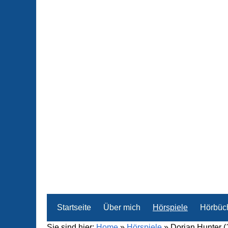
Startseite
Über mich
Hörspiele
Hörbüc
Sie sind hier:
Home
»
Hörspiele
»
Dorian Hunter 