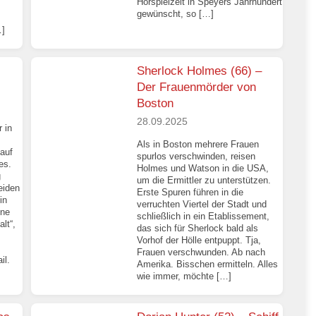
Hörspielzeit in Speyers Jahrhundert
gewünscht, so […]
…]
Sherlock Holmes (66) –
Der Frauenmörder von
Boston
28.09.2025
 in
Als in Boston mehrere Frauen
auf
spurlos verschwinden, reisen
es.
Holmes und Watson in die USA,
g
um die Ermittler zu unterstützen.
eiden
Erste Spuren führen in die
in
verruchten Viertel der Stadt und
ene
schließlich in ein Etablissement,
lt“,
das sich für Sherlock bald als
Vorhof der Hölle entpuppt. Tja,
Frauen verschwunden. Ab nach
il.
Amerika. Bisschen ermitteln. Alles
wie immer, möchte […]