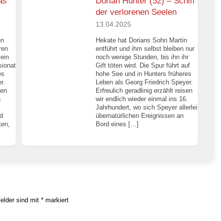
as
Dorian Hunter (52) – Schiff
der verlorenen Seelen
13.04.2025
en
Hekate hat Dorians Sohn Martin
ren
entführt und ihm selbst bleiben nur
 ein
noch wenige Stunden, bis ihn ihr
ionat
Gift töten wird. Die Spur führt auf
es
hohe See und in Hunters früheres
r.
Leben als Georg Friedrich Speyer.
gen
Erfreulich geradlinig erzählt reisen
n
wir endlich wieder einmal ins 16.
Jahrhundert, wo sich Speyer allerlei
d
übernatürlichen Ereignissen an
ten,
Bord eines […]
Felder sind mit
*
markiert