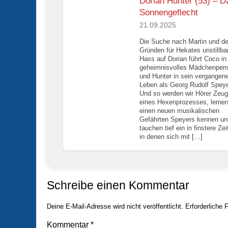
Dorian Hunter (53) – D
Sonnengeflecht
21.09.2025
Die Suche nach Martin und d
Gründen für Hekates unstillba
Hass auf Dorian führt Coco in
geheimnisvolles Mädchenpens
und Hunter in sein vergangen
Leben als Georg Rudolf Speye
Und so werden wir Hörer Zeu
eines Hexenprozesses, lerne
einen neuen musikalischen
Gefährten Speyers kennen un
tauchen tief ein in finstere Zei
in denen sich mit […]
Schreibe einen Kommentar
Deine E-Mail-Adresse wird nicht veröffentlicht.
Erforderliche 
Kommentar
*