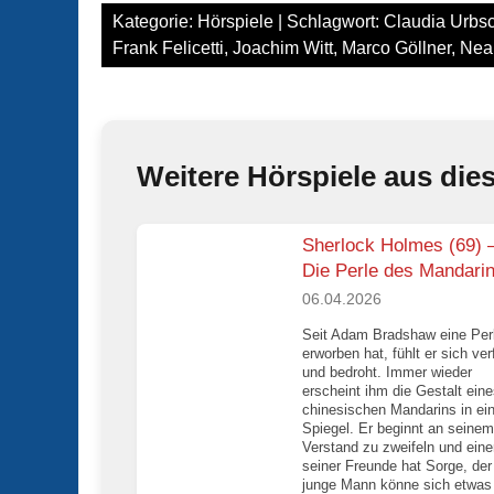
Kategorie:
Hörspiele
| Schlagwort:
Claudia Urbs
Frank Felicetti
,
Joachim Witt
,
Marco Göllner
,
Nea
Weitere Hörspiele aus die
Sherlock Holmes (69) 
Die Perle des Mandari
06.04.2026
Seit Adam Bradshaw eine Per
erworben hat, fühlt er sich ver
und bedroht. Immer wieder
erscheint ihm die Gestalt ein
chinesischen Mandarins in e
Spiegel. Er beginnt an seinem
Verstand zu zweifeln und eine
seiner Freunde hat Sorge, der
junge Mann könne sich etwas