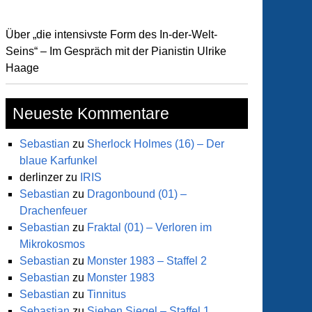
Über „die intensivste Form des In-der-Welt-
Seins“ – Im Gespräch mit der Pianistin Ulrike
Haage
Neueste Kommentare
Sebastian
zu
Sherlock Holmes (16) – Der
blaue Karfunkel
derlinzer
zu
IRIS
Sebastian
zu
Dragonbound (01) –
Drachenfeuer
Sebastian
zu
Fraktal (01) – Verloren im
Mikrokosmos
Sebastian
zu
Monster 1983 – Staffel 2
Sebastian
zu
Monster 1983
Sebastian
zu
Tinnitus
Sebastian
zu
Sieben Siegel – Staffel 1