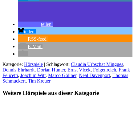
teilen
teilen
RSS-feed
E-Mail
Kategorie:
Hörspiele
| Schlagwort:
Claudia Urbschat-Mingues
,
Dennis Ehrhardt
,
Dorian Hunter
,
Ernst Vlcek
,
Folgenreich
,
Frank
Felicetti
,
Joachim Witt
,
Marco Göllner
,
Neal Davenport
,
Thomas
Schmuckert
,
Tim Kreuer
Weitere Hörspiele aus dieser Kategorie