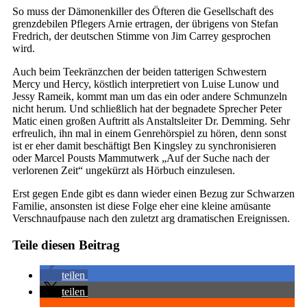
So muss der Dämonenkiller des Öfteren die Gesellschaft des
grenzdebilen Pflegers Arnie ertragen, der übrigens von Stefan
Fredrich, der deutschen Stimme von Jim Carrey gesprochen
wird.
Auch beim Teekränzchen der beiden tatterigen Schwestern
Mercy und Hercy, köstlich interpretiert von Luise Lunow und
Jessy Rameik, kommt man um das ein oder andere Schmunzeln
nicht herum. Und schließlich hat der begnadete Sprecher Peter
Matic einen großen Auftritt als Anstaltsleiter Dr. Demming. Sehr
erfreulich, ihn mal in einem Genrehörspiel zu hören, denn sonst
ist er eher damit beschäftigt Ben Kingsley zu synchronisieren
oder Marcel Pousts Mammutwerk „Auf der Suche nach der
verlorenen Zeit“ ungekürzt als Hörbuch einzulesen.
Erst gegen Ende gibt es dann wieder einen Bezug zur Schwarzen
Familie, ansonsten ist diese Folge eher eine kleine amüsante
Verschnaufpause nach den zuletzt arg dramatischen Ereignissen.
Teile diesen Beitrag
teilen
teilen