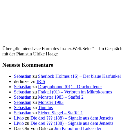
Über „die intensivste Form des In-der-Welt-Seins“ – Im Gespräch
mit der Pianistin Ulrike Haage
Neueste Kommentare
Sebastian
zu
Sherlock Holmes (16) – Der blaue Karfunkel
derlinzer
zu
IRIS
Sebastian
zu
Dragonbound (01) – Drachenfeuer
Sebastian
zu
Fraktal (01) – Verloren im Mikrokosmos
Sebastian
zu
Monster 1983 – Staffel 2
Sebastian
zu
Monster 1983
Sebastian
zu
Tinnitus
Sebastian
zu
Sieben Siegel – Staffel 1
Livio
zu
Die drei ??? (188) – Signale aus dem Jenseits
Livio
zu
Die drei ??? (188) – Signale aus dem Jenseits
Das Ohr von Oslo
zu
Jim Knopf und Lukas der