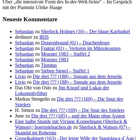
Über „die intensivste Form des In-der-Welt-Seins“ – Im Gespräch
mit der Pianistin Ulrike Haage
Neueste Kommentare
Sebastian
zu
Sherlock Holmes (16) – Der blaue Karfunkel
derlinzer
zu
IRIS
Sebastian
zu
Dragonbound (01) – Drachenfeuer
Sebastian
zu
Fraktal (01) – Verloren im Mikrokosmos
Sebastian
zu
Monster 1983 – Staffel 2
Sebastian
zu
Monster 1983
Sebastian
zu
Tinnitus
Sebastian
zu
Sieben Siegel – Staffel 1
Livio
zu
Die drei ??? (188) – Signale aus dem Jenseits
Livio
zu
Die drei ??? (188) – Signale aus dem Jenseits
Das Ohr von Oslo
zu
Jim Knopf und Lukas der
Lokomotivfüher
Markus Stengelin
zu
Die drei ??? (169) – Die Spur des
Spielers
H. Simon
zu
Die drei ??? (169) – Die Spur des Spielers
June
zu
Die drei ??? (185) – und der Mann ohne Augen
Eine halbe Stunde mit Viviane Koppelmann (Sherlock &
Watson) | hoerspielsachen.de
zu
Sherlock & Watson (07) –
Skandal im Bohemia
Gruselkabinett (163) - Der letzte Wille der Stanislawa d´Asp |