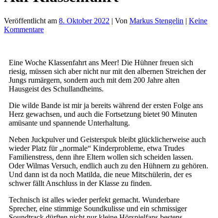
Veröffentlicht am
8. Oktober 2022
| Von
Markus Stengelin
|
Keine
Kommentare
Eine Woche Klassenfahrt ans Meer! Die Hühner freuen sich
riesig, müssen sich aber nicht nur mit den albernen Streichen der
Jungs rumärgern, sondern auch mit dem 200 Jahre alten
Hausgeist des Schullandheims.
Die wilde Bande ist mir ja bereits während der ersten Folge ans
Herz gewachsen, und auch die Fortsetzung bietet 90 Minuten
amüsante und spannende Unterhaltung.
Neben Juckpulver und Geisterspuk bleibt glücklicherweise auch
wieder Platz für „normale“ Kinderprobleme, etwa Trudes
Familienstress, denn ihre Eltern wollen sich scheiden lassen.
Oder Wilmas Versuch, endlich auch zu den Hühnern zu gehören.
Und dann ist da noch Matilda, die neue Mitschülerin, der es
schwer fällt Anschluss in der Klasse zu finden.
Technisch ist alles wieder perfekt gemacht. Wunderbare
Sprecher, eine stimmige Soundkulisse und ein schmissiger
Soundtrack dürften nicht nur kleine Hörspielfans bestens