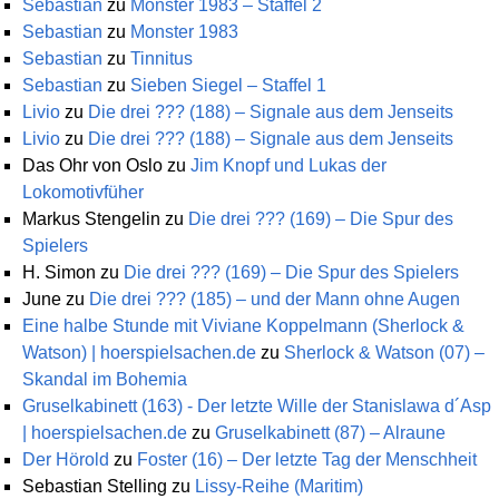
Sebastian
zu
Monster 1983 – Staffel 2
Sebastian
zu
Monster 1983
Sebastian
zu
Tinnitus
Sebastian
zu
Sieben Siegel – Staffel 1
Livio
zu
Die drei ??? (188) – Signale aus dem Jenseits
Livio
zu
Die drei ??? (188) – Signale aus dem Jenseits
Das Ohr von Oslo
zu
Jim Knopf und Lukas der
Lokomotivfüher
Markus Stengelin
zu
Die drei ??? (169) – Die Spur des
Spielers
H. Simon
zu
Die drei ??? (169) – Die Spur des Spielers
June
zu
Die drei ??? (185) – und der Mann ohne Augen
Eine halbe Stunde mit Viviane Koppelmann (Sherlock &
Watson) | hoerspielsachen.de
zu
Sherlock & Watson (07) –
Skandal im Bohemia
Gruselkabinett (163) - Der letzte Wille der Stanislawa d´Asp
| hoerspielsachen.de
zu
Gruselkabinett (87) – Alraune
Der Hörold
zu
Foster (16) – Der letzte Tag der Menschheit
Sebastian Stelling
zu
Lissy-Reihe (Maritim)