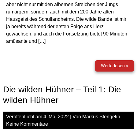
aber nicht nur mit den albernen Streichen der Jungs
rumärgern, sondern auch mit dem 200 Jahre alten
Hausgeist des Schullandheims. Die wilde Bande ist mir
ja bereits während der ersten Folge ans Herz
gewachsen, und auch die Fortsetzung bietet 90 Minuten
amüsante und […]
Die
Weiterlesen »
wild
Hüh
–
Die wilden Hühner – Teil 1: Die
Folg
2:
wilden Hühner
Auf
Klas
Veröffentlicht am
4. Mai 2022
| Von
Markus Stengelin
|
Keine Kommentare