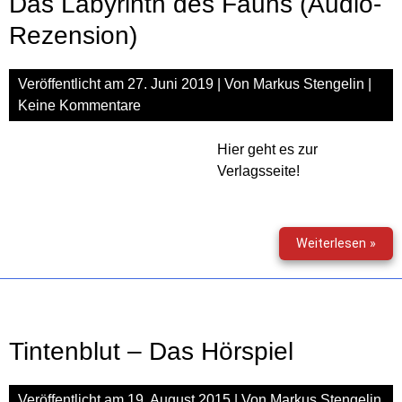
Das Labyrinth des Fauns (Audio-
Teil
1:
Rezension)
Die
wild
Veröffentlicht am
27. Juni 2019
| Von
Markus Stengelin
|
Hüh
Keine Kommentare
Hier geht es zur
Verlagsseite!
Das
Weiterlesen »
Laby
des
Fau
(Aud
Reze
Tintenblut – Das Hörspiel
Veröffentlicht am
19. August 2015
| Von
Markus Stengelin