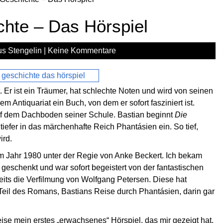
chte – Das Hörspiel
s Stengelin
|
Keine Kommentare
t. Er ist ein Träumer, hat schlechte Noten und wird von seinen
em Antiquariat ein Buch, von dem er sofort fasziniert ist.
auf dem Dachboden seiner Schule. Bastian beginnt
Die
iefer in das märchenhafte Reich Phantásien ein. So tief,
ird.
m Jahr 1980 unter der Regie von Anke Beckert. Ich bekam
n geschenkt und war sofort begeistert von der fantastischen
reits die Verfilmung von Wolfgang Petersen. Diese hat
 Teil des Romans, Bastians Reise durch Phantásien, darin gar
se mein erstes „erwachsenes“ Hörspiel, das mir gezeigt hat,