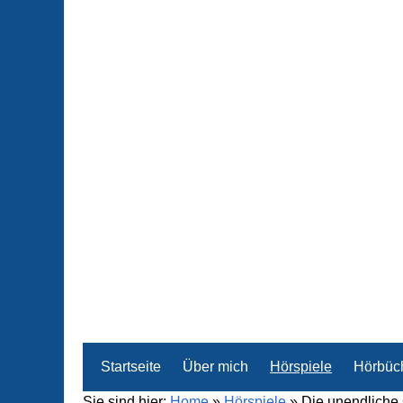
Startseite
Über mich
Hörspiele
Hörbüc
Sie sind hier:
Home
»
Hörspiele
»
Die unendliche