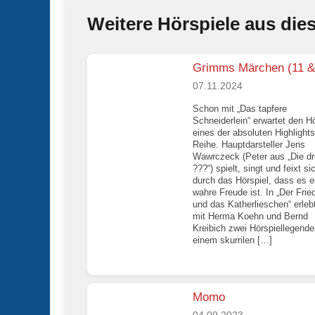
Weitere Hörspiele aus die
Grimms Märchen (11 &
07.11.2024
Schon mit „Das tapfere
Schneiderlein“ erwartet den H
eines der absoluten Highlights
Reihe. Hauptdarsteller Jens
Wawrczeck (Peter aus „Die dr
???“) spielt, singt und feixt si
durch das Hörspiel, dass es e
wahre Freude ist. In „Der Frie
und das Katherlieschen“ erle
mit Herma Koehn und Bernd
Kreibich zwei Hörspiellegende
einem skurrilen […]
Momo