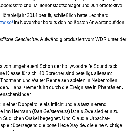
oboldsstreiche, Millionenstadtschläger und Juniordetektive.
Hörspieljahr 2014 betrifft, schließlich hatte Leonhard
zinsel
im November bereits den heißesten Anwärter auf den
dliche Geschichte
. Aufwändig produziert vom WDR unter der
as von umgehauen! Schon der hollywoodreife Soundtrack,
e Klasse für sich. 40 Sprecher sind beteiligt, allesamt
 Thormann und Walter Renneisen spielen in Nebenrollen.
den. Hans Kremer führt durch die Ereignisse in Phantásien,
Menschenkinder.
st in einer Doppelrolle als Irrlicht und als faszinierend
ße Irm Hermann (
Das Geisterhaus
) ist als Zweisiedlerin zu
um Südlichen Orakel begegnet. Und Claudia Urbschat-
) spielt überzegend die böse Hexe Xayide, die eine wichtige