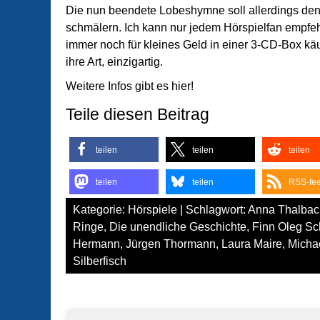
Die nun beendete Lobeshymne soll allerdings den
schmälern. Ich kann nur jedem Hörspielfan empfeh
immer noch für kleines Geld in einer 3-CD-Box kä
ihre Art, einzigartig.
Weitere Infos gibt es hier!
Teile diesen Beitrag
teilen
teilen
teilen
teilen
teilen
RSS-fe
Kategorie:
Hörspiele
| Schlagwort:
Anna Thalbac
Ringe
,
Die unendliche Geschichte
,
Finn Oleg Sc
Hermann
,
Jürgen Thormann
,
Laura Maire
,
Micha
Silberfisch