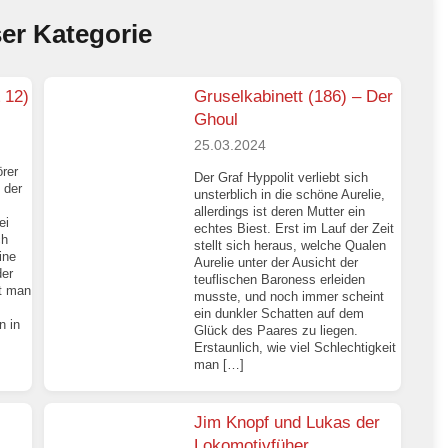
ser Kategorie
 12)
Gruselkabinett (186) – Der
Ghoul
25.03.2024
örer
Der Graf Hyppolit verliebt sich
 der
unsterblich in die schöne Aurelie,
allerdings ist deren Mutter ein
ei
echtes Biest. Erst im Lauf der Zeit
ch
stellt sich heraus, welche Qualen
ine
Aurelie unter der Ausicht der
der
teuflischen Baroness erleiden
bt man
musste, und noch immer scheint
ein dunkler Schatten auf dem
n in
Glück des Paares zu liegen.
Erstaunlich, wie viel Schlechtigkeit
man […]
Jim Knopf und Lukas der
Lokomotivfüher