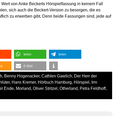
 Wert von Anke Beckerts Hörspielfassung in keinem Fall
len, sich auch die Beckert-Version zu besorgen, die es
uflich zu erwerben gibt. Denn beide Fassungen sind, jede auf
teilen
teilen
ed
E-Mail
h
,
Benny Hogenacker
,
Cathlen Gawlich
,
Der Herr der
hlüter
,
Hans Kremer
,
Hörbuch Hamburg
,
Hörspiel
,
Irm
el Ende
,
Morland
,
Oliver Stritzel
,
Otherland
,
Petra Feldhoff
,