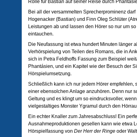
Rolle für Bastian auf seiner Reise durch Phantásie
Bei all der versammelten Sprecherprominenz dar
Hogenacker (Bastian) und Finn Oleg Schlüter (Atré
Leistungen ab und lassen den Hörer so nur um so
eintauchen.
Die Neufassung ist etwa hundert Minuten länger a
Verhörspielung von Teilen des Romans, die in An
sich in Petra Feldhoffs Fassung zum Beispiel weit
Phantásien, und ein Kapitel wie der Besuch der Si
Hörspielumsetzung.
Schließlich kann ich nur jedem Hörer empfehlen, s
einer ebensolchen Anlage anzuhören. Denn nur so
Geltung und es klingt um so eindrucksvoller, we
vielgestaltiges Monster Ygramul durch den Hörrau
Ein echter Knaller zum Jahresabschluss! Ein perf
Ausnahmeproduktionen gesellen kann wie etwa
Hörspielfassung von
Der Herr der Ringe
oder Wal