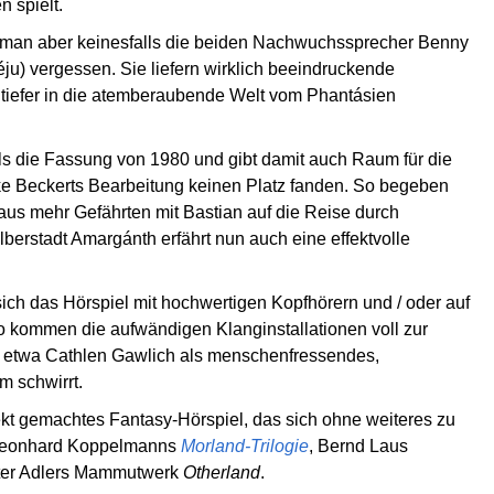
n spielt.
f man aber keinesfalls die beiden Nachwuchssprecher Benny
ju) vergessen. Sie liefern wirklich beeindruckende
 tiefer in die atemberaubende Welt vom Phantásien
ls die Fassung von 1980 und gibt damit auch Raum für die
ke Beckerts Bearbeitung keinen Platz fanden. So begeben
aus mehr Gefährten mit Bastian auf die Reise durch
lberstadt Amargánth erfährt nun auch eine effektvolle
ich das Hörspiel mit hochwertigen Kopfhörern und / oder auf
 kommen die aufwändigen Klanginstallationen voll zur
nn etwa Cathlen Gawlich als menschenfressendes,
m schwirrt.
ekt gemachtes Fantasy-Hörspiel, das sich ohne weiteres zu
 Leonhard Koppelmanns
Morland-Trilogie
, Bernd Laus
ter Adlers Mammutwerk
Otherland
.