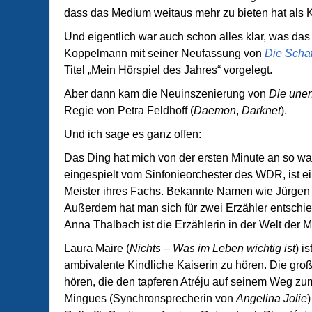
dass das Medium weitaus mehr zu bieten hat als K
Und eigentlich war auch schon alles klar, was das 
Koppelmann mit seiner Neufassung von
Die Schat
Titel „Mein Hörspiel des Jahres“ vorgelegt.
Aber dann kam die Neuinszenierung von
Die unen
Regie von Petra Feldhoff (
Daemon
,
Darknet
).
Und ich sage es ganz offen:
Das Ding hat mich von der ersten Minute an so w
eingespielt vom Sinfonieorchester des WDR, ist ein
Meister ihres Fachs. Bekannte Namen wie Jürgen
Außerdem hat man sich für zwei Erzähler entschie
Anna Thalbach ist die Erzählerin in der Welt der 
Laura Maire (
Nichts – Was im Leben wichtig ist
) i
ambivalente Kindliche Kaiserin zu hören. Die gro
hören, die den tapferen Atréju auf seinem Weg z
Mingues (Synchronsprecherin von
Angelina Jolie