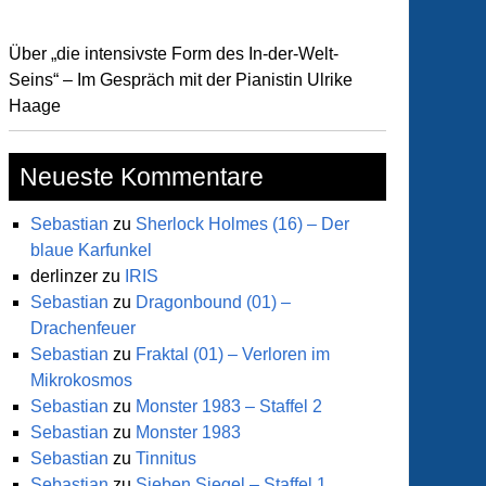
Über „die intensivste Form des In-der-Welt-
Seins“ – Im Gespräch mit der Pianistin Ulrike
Haage
Neueste Kommentare
Sebastian
zu
Sherlock Holmes (16) – Der
blaue Karfunkel
derlinzer
zu
IRIS
Sebastian
zu
Dragonbound (01) –
Drachenfeuer
Sebastian
zu
Fraktal (01) – Verloren im
Mikrokosmos
Sebastian
zu
Monster 1983 – Staffel 2
Sebastian
zu
Monster 1983
Sebastian
zu
Tinnitus
Sebastian
zu
Sieben Siegel – Staffel 1