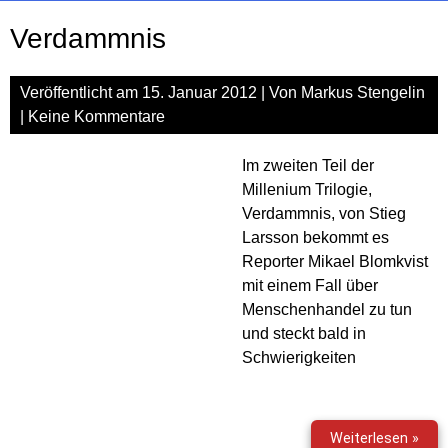
Verdammnis
Veröffentlicht am
15. Januar 2012
| Von
Markus Stengelin
|
Keine Kommentare
Im zweiten Teil der
Millenium Trilogie,
Verdammnis, von Stieg
Larsson bekommt es
Reporter Mikael Blomkvist
mit einem Fall über
Menschenhandel zu tun
und steckt bald in
Schwierigkeiten
Ver
Weiterlesen »