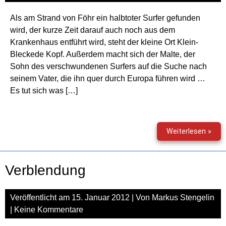
Als am Strand von Föhr ein halbtoter Surfer gefunden
wird, der kurze Zeit darauf auch noch aus dem
Krankenhaus entführt wird, steht der kleine Ort Klein-
Bleckede Kopf. Außerdem macht sich der Malte, der
Sohn des verschwundenen Surfers auf die Suche nach
seinem Vater, die ihn quer durch Europa führen wird …
Es tut sich was […]
Zeit
Weiterlesen »
Surf
Verblendung
Veröffentlicht am
15. Januar 2012
| Von
Markus Stengelin
|
Keine Kommentare