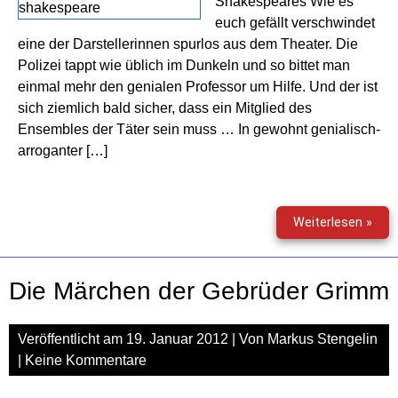
Shakespeares Wie es
euch gefällt verschwindet
eine der Darstellerinnen spurlos aus dem Theater. Die
Polizei tappt wie üblich im Dunkeln und so bittet man
einmal mehr den genialen Professor um Hilfe. Und der ist
sich ziemlich bald sicher, dass ein Mitglied des
Ensembles der Täter sein muss … In gewohnt genialisch-
arroganter […]
Prof
Weiterlesen »
Dr.
Dr.
Dr.
Die Märchen der Gebrüder Grimm
Aug
van
Dus
Veröffentlicht am
19. Januar 2012
| Von
Markus Stengelin
(05)
|
Keine Kommentare
–
Stir