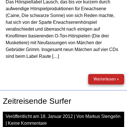
Das Hörspiellabel Lausch, das bis vor kurzem durch
sch
aufwendige Hörspielproduktionen für Erwachsene
mit
Sha
(Caine, Die schwarze Sonne) von sich Reden machte,
hat sich von der Sparte Erwachsenenhörspiel
verabschiedet und überrascht nach einigen auf
Kinofilmen basierenden O-Ton-Hörspielen (Die drei
Musketiere) mit Neufassungen von Märchen der
Gebrüder Grimm. Insgesamt neun Märchen auf vier CDs
sind beim Label Raute […]
Die
Weiterlesen »
Mär
der
Gebr
Zeitreisende Surfer
Gri
Veröffentlicht am
18. Januar 2012
| Von
Markus Stengelin
|
Keine Kommentare