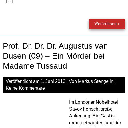
[…]
Offe
Weiterlesen »
23
(46)
–
Prof. Dr. Dr. Dr. Augustus van
Lize
zum
Dusen (09) – Ein Mörder bei
Geld
Madame Tussaud
Veröffentlicht am
1. Juni 2013
| Von
Markus Stengelin
|
Keine Kommentare
Im Londoner Nobelhotel
Savoy herrscht große
Aufregung: Ein Gast ist
ermordet worden, und der