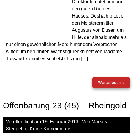
Direktor fürchtet nun um
den guten Ruf des
Hauses. Deshalb bittet er
den Meisterermittler
Augustus von Dusen um
Hilfe, der alsbald mehr als
nur einen gewöhnlichen Mord hinter dem Verbrechen
wittert. Im berühmten Wachsfigurenkbinett von Madame
Tussaud kommt es schließlich zum […]
Prof
Weiterlesen »
Dr.
Dr.
Dr.
Offenbarung 23 (45) – Rheingold
Aug
van
Dus
Veröffentlicht am
19. Februar 2013
| Von
Markus
(09)
Stengelin
|
Keine Kommentare
–