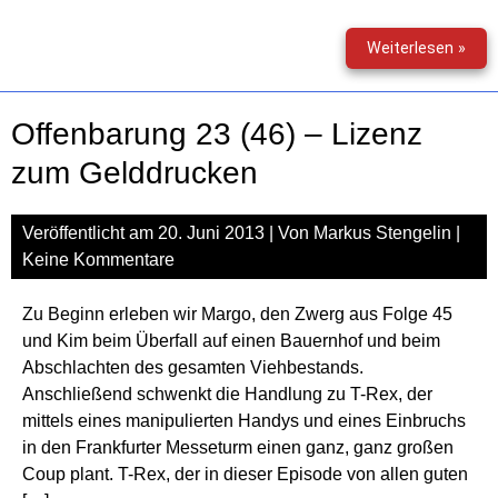
Bat
Weiterlesen »
–
Got
Knig
Offenbarung 23 (46) – Lizenz
1
–
zum Gelddrucken
Der
Man
Veröffentlicht am
20. Juni 2013
| Von
Markus Stengelin
|
in
Sch
Keine Kommentare
Zu Beginn erleben wir Margo, den Zwerg aus Folge 45
und Kim beim Überfall auf einen Bauernhof und beim
Abschlachten des gesamten Viehbestands.
Anschließend schwenkt die Handlung zu T-Rex, der
mittels eines manipulierten Handys und eines Einbruchs
in den Frankfurter Messeturm einen ganz, ganz großen
Coup plant. T-Rex, der in dieser Episode von allen guten