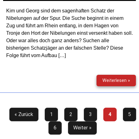
Ein
Kim und Georg sind dem sagenhaften Schatz der
Mör
Nibelungen auf der Spur. Die Suche beginnt in einem
bei
Mad
Zug und führt am Rhein entlang, in dem Hagen von
Tus
Tronje den Hort der Nibelungen einst versenkt haben soll.
Oder war alles doch ganz anders? Suchen alle
bisherigen Schatzjäger an der falschen Stelle? Diese
Folge führt vom Aufbau […]
Offe
Weiterlesen »
23
(45)
–
Rhei
« Zurück
1
2
3
4
5
6
Weiter »