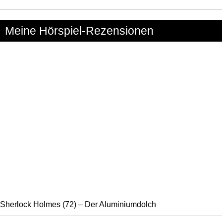
nach:
Meine Hörspiel-Rezensionen
Sherlock Holmes (72) – Der Aluminiumdolch