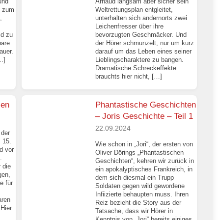
und
Arnaud langsam aber sicher sein
t zum
Weltrettungsplan entgleitet,
,
unterhalten sich andernorts zwei
Leichenfresser über ihre
ld zu
bevorzugten Geschmäcker. Und
bare
der Hörer schmunzelt, nur um kurz
auer.
darauf um das Leben eines seiner
…]
Lieblingscharaktere zu bangen.
Dramatische Schreckeffekte
brauchts hier nicht, […]
ien
Phantastische Geschichten
– Joris Geschichte – Teil 1
22.09.2024
 der
s 15.
Wie schon in „Jori“, der ersten von
d vor
Oliver Dörings „Phantastischen
.
Geschichten“, kehren wir zurück in
 die
ein apokalyptisches Frankreich, in
gen,
dem sich diesmal ein Trupp
e für
Soldaten gegen wild gewordene
Infiizierte behaupten muss. Ihren
aren
Reiz bezieht die Story aus der
 Hier
Tatsache, dass wir Hörer in
Kenntnis von „Jori“ bereits einiges