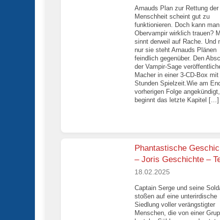
Arnauds Plan zur Rettung der
Menschheit scheint gut zu
funktionieren. Doch kann ma
Obervampir wirklich trauen? M
sinnt derweil auf Rache. Und 
nur sie steht Arnauds Plänen
feindlich gegenüber. Den Abs
der Vampir-Sage veröffentlich
Macher in einer 3-CD-Box mit 
Stunden Spielzeit.Wie am En
vorherigen Folge angekündigt,
beginnt das letzte Kapitel […]
Phantastische Geschic
– Joris Geschichte – Te
18.02.2025
Captain Serge und seine Sold
stoßen auf eine unterirdische
Siedlung voller verängstigter
Menschen, die von einer Gru