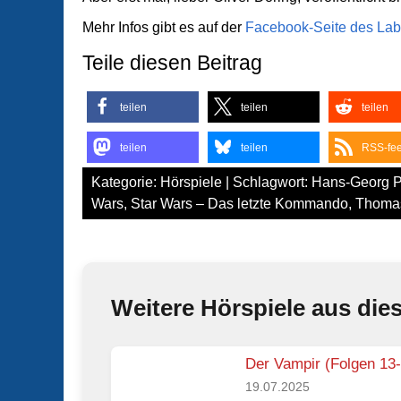
Mehr Infos gibt es auf der
Facebook-Seite des La
Teile diesen Beitrag
teilen
teilen
teilen
teilen
teilen
RSS-fe
Kategorie:
Hörspiele
| Schlagwort:
Hans-Georg 
Wars
,
Star Wars – Das letzte Kommando
,
Thomas
Weitere Hörspiele aus die
Der Vampir (Folgen 13
19.07.2025