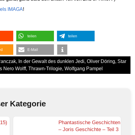
bels IMAGA
!
teilen
teilen
ed
E-Mail
Panczak
,
In der Gewalt des dunklen Jedi
,
Oliver Döring
,
Star
 Nero Wolff
,
Thrawn-Trilogie
,
Wolfgang Pampel
ser Kategorie
-15)
Phantastische Geschichten
– Joris Geschichte – Teil 3