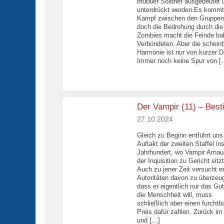
brutaler Söldner ausgebeutet 
unterdrückt werden.Es komm
Kampf zwischen den Gruppen
doch die Bedrohung durch die
Zombies macht die Feinde ba
Verbündeten. Aber die schein
Harmonie ist nur von kurzer D
Immer noch keine Spur von [
Der Vampir (11) – Best
27.10.2024
Gleich zu Beginn entführt uns
Auftakt der zweiten Staffel in
Jahrhundert, wo Vampir Arnau
der Inquisition zu Gericht sitzt
Auch zu jener Zeit versucht er
Autoritäten davon zu überzeu
dass er eigentlich nur das Gut
die Menschheit will, muss
schließlich aber einen furchtb
Preis dafür zahlen. Zurück im
und […]