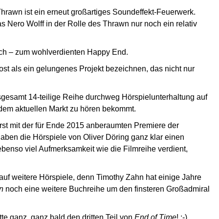
hrawn ist ein erneut großartiges Soundeffekt-Feuerwerk.
s Nero Wolff in der Rolle des Thrawn nur noch ein relativ
rlich – zum wohlverdienten Happy End.
st als ein gelungenes Projekt bezeichnen, das nicht nur
nsgesamt 14-teilige Reihe durchweg Hörspielunterhaltung auf
 dem aktuellen Markt zu hören bekommt.
st mit der für Ende 2015 anberaumten Premiere der
aben die Hörspiele von Oliver Döring ganz klar einen
enso viel Aufmerksamkeit wie die Filmreihe verdient,
g auf weitere Hörspiele, denn Timothy Zahn hat einige Jahre
n
noch eine weitere Buchreihe um den finsteren Großadmiral
itte ganz, ganz bald den dritten Teil von
End of Time
! :-)