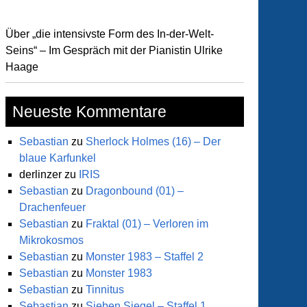
Über „die intensivste Form des In-der-Welt-
Seins“ – Im Gespräch mit der Pianistin Ulrike
Haage
Neueste Kommentare
Sebastian
zu
Sherlock Holmes (16) – Der
blaue Karfunkel
derlinzer
zu
IRIS
Sebastian
zu
Dragonbound (01) –
Drachenfeuer
Sebastian
zu
Fraktal (01) – Verloren im
Mikrokosmos
Sebastian
zu
Monster 1983 – Staffel 2
Sebastian
zu
Monster 1983
Sebastian
zu
Tinnitus
Sebastian
zu
Sieben Siegel – Staffel 1