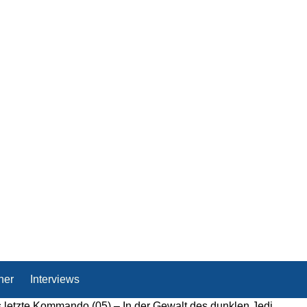
her
Interviews
 letzte Kommando (05) – In der Gewalt des dunklen Jedi