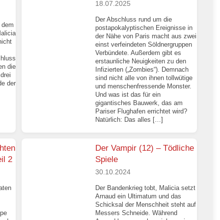
18.07.2025
Der Abschluss rund um die
n dem
postapokalyptischen Ereignisse in
alicia
der Nähe von Paris macht aus zwei
nicht
einst verfeindeten Söldnergruppen
Verbündete. Außerdem gibt es
chluss
erstaunliche Neuigkeiten zu den
en die
Infizierten („Zombies“). Demnach
drei
sind nicht alle von ihnen tollwütige
de der
und menschenfressende Monster.
Und was ist das für ein
gigantisches Bauwerk, das am
Pariser Flughafen errichtet wird?
Natürlich: Das alles […]
hten
Der Vampir (12) – Tödliche
il 2
Spiele
30.10.2024
aten
Der Bandenkrieg tobt, Malicia setzt
Arnaud ein Ultimatum und das
Schicksal der Menschheit steht auf
ppe
Messers Schneide. Während