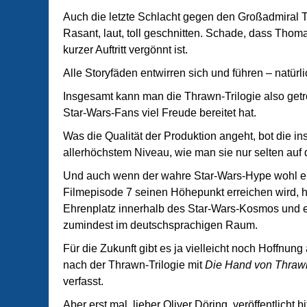
Auch die letzte Schlacht gegen den Großadmiral T
Rasant, laut, toll geschnitten. Schade, dass Thoma
kurzer Auftritt vergönnt ist.
Alle Storyfäden entwirren sich und führen – natü
Insgesamt kann man die Thrawn-Trilogie also getro
Star-Wars-Fans viel Freude bereitet hat.
Was die Qualität der Produktion angeht, bot die i
allerhöchstem Niveau, wie man sie nur selten auf
Und auch wenn der wahre Star-Wars-Hype wohl er
Filmepisode 7 seinen Höhepunkt erreichen wird, h
Ehrenplatz innerhalb des Star-Wars-Kosmos und eb
zumindest im deutschsprachigen Raum.
Für die Zukunft gibt es ja vielleicht noch Hoffnun
nach der Thrawn-Trilogie mit
Die Hand von Thraw
verfasst.
Aber erst mal, lieber Oliver Döring, veröffentlicht b