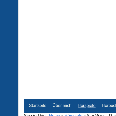
Startseite
Über mich
Hörspiele
Hörbüc
Sie sind hier:
Home
»
Hörspiele
»
Star Wars – Das