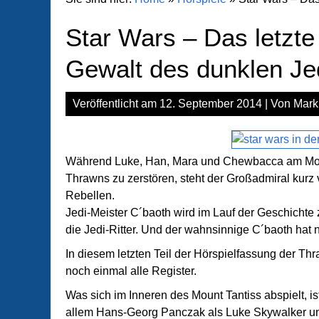
Star Wars – Das letzt
Gewalt des dunklen Je
Veröffentlicht am
12. September 2014
| Von
Mark
Während Luke, Han, Mara und Chewbacca am Mount 
Thrawns zu zerstören, steht der Großadmiral kurz 
Rebellen.
Jedi-Meister C´baoth wird im Lauf der Geschichte
die Jedi-Ritter. Und der wahnsinnige C´baoth hat
In diesem letzten Teil der Hörspielfassung der Th
noch einmal alle Register.
Was sich im Inneren des Mount Tantiss abspielt, is
allem Hans-Georg Panczak als Luke Skywalker und