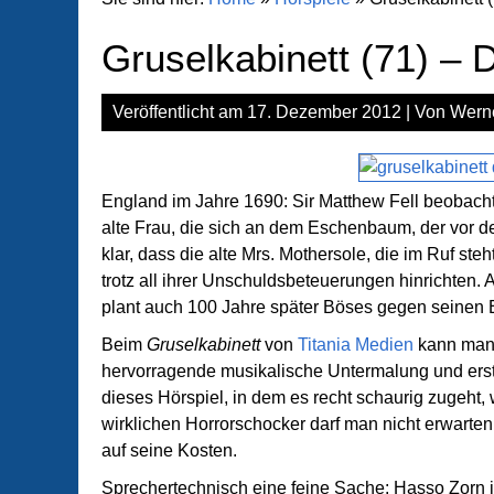
Gruselkabinett (71) –
Veröffentlicht am
17. Dezember 2012
| Von
Wern
England im Jahre 1690: Sir Matthew Fell beobach
alte Frau, die sich an dem Eschenbaum, der vor de
klar, dass die alte Mrs. Mothersole, die im Ruf steh
trotz all ihrer Unschuldsbeteuerungen hinrichten
plant auch 100 Jahre später Böses gegen seinen E
Beim
Gruselkabinett
von
Titania Medien
kann man 
hervorragende musikalische Untermalung und erstk
dieses Hörspiel, in dem es recht schaurig zugeht,
wirklichen Horrorschocker darf man nicht erwarten
auf seine Kosten.
Sprechertechnisch eine feine Sache: Hasso Zorn is