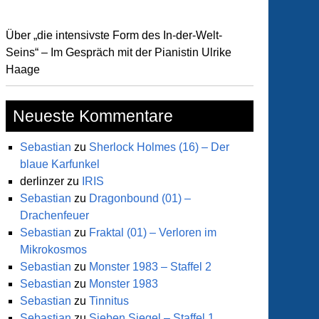
Über „die intensivste Form des In-der-Welt-
Seins“ – Im Gespräch mit der Pianistin Ulrike
Haage
Neueste Kommentare
Sebastian
zu
Sherlock Holmes (16) – Der
blaue Karfunkel
derlinzer
zu
IRIS
Sebastian
zu
Dragonbound (01) –
Drachenfeuer
Sebastian
zu
Fraktal (01) – Verloren im
Mikrokosmos
Sebastian
zu
Monster 1983 – Staffel 2
Sebastian
zu
Monster 1983
Sebastian
zu
Tinnitus
Sebastian
zu
Sieben Siegel – Staffel 1