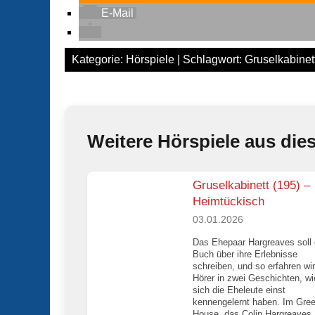
E-Mail
Kategorie:
Hörspiele
| Schlagwort:
Gruselkabinet
Weitere Hörspiele aus die
Gruselkabinett (195) –
Heimtückisch
03.01.2026
Das Ehepaar Hargreaves soll 
Buch über ihre Erlebnisse
schreiben, und so erfahren wir
Hörer in zwei Geschichten, wi
sich die Eheleute einst
kennengelernt haben. Im Gre
House, das Colin Hargreaves