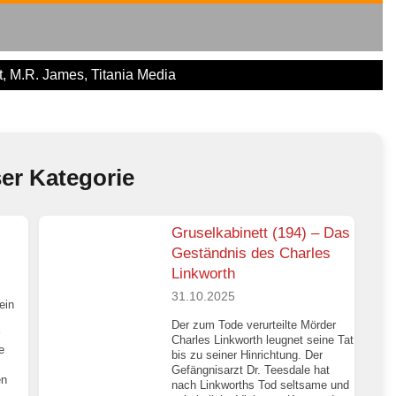
t
,
M.R. James
,
Titania Media
ser Kategorie
Gruselkabinett (194) – Das
Geständnis des Charles
Linkworth
31.10.2025
ein
Der zum Tode verurteilte Mörder
Charles Linkworth leugnet seine Tat
e
bis zu seiner Hinrichtung. Der
Gefängnisarzt Dr. Teesdale hat
en
nach Linkworths Tod seltsame und