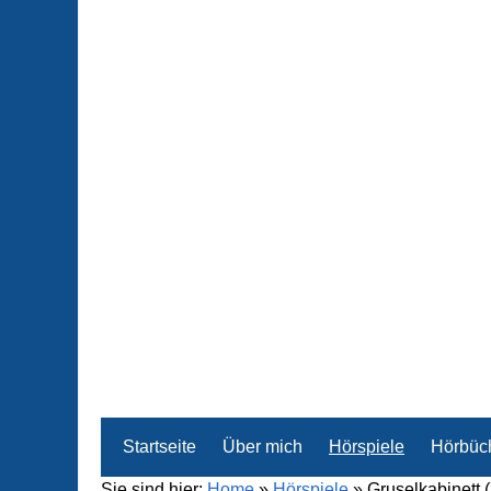
Startseite
Über mich
Hörspiele
Hörbüc
Sie sind hier:
Home
»
Hörspiele
»
Gruselkabinett