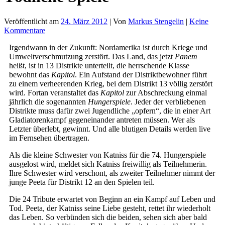
Veröffentlicht am
24. März 2012
| Von
Markus Stengelin
|
Keine
Kommentare
Irgendwann in der Zukunft: Nordamerika ist durch Kriege und
Umweltverschmutzung zerstört. Das Land, das jetzt
Panem
heißt,
ist in 13 Distrikte unterteilt, die herrschende Klasse
bewohnt das
Kapitol
. Ein Aufstand der Distriktbewohner führt
zu einem verheerenden Krieg, bei dem Distrikt 13 völlig zerstört
wird. Fortan veranstaltet das
Kapitol
zur Abschreckung einmal
jährlich die sogenannten
Hungerspiele
. Jeder der verbliebenen
Distrikte muss dafür zwei Jugendliche „opfern“, die in einer Art
Gladiatorenkampf gegeneinander antreten müssen. Wer als
Letzter überlebt, gewinnt. Und alle blutigen Details werden live
im Fernsehen übertragen.
Als die kleine Schwester von Katniss für die 74. Hungerspiele
ausgelost wird, meldet sich Katniss freiwillig als Teilnehmerin.
Ihre Schwester wird verschont, als zweiter Teilnehmer nimmt der
junge Peeta für Distrikt 12 an den Spielen teil.
Die 24 Tribute erwartet von Beginn an ein Kampf auf Leben und
Tod. Peeta, der Katniss seine Liebe gesteht, rettet ihr wiederholt
das Leben. So verbünden sich die beiden, sehen sich aber bald