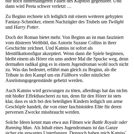
nur noch hinterhältigeren Fallen des
Kapitols
gegenüber. Und
dann wird Peeta schwer verletzt …
Zu Beginn rechnete ich lediglich mit einem weiteren gehypten
Fantasy-Schmöker, einem Nachzügler des Trubels um
Twilight
und
Harry Potter
.
Doch der Roman bietet mehr. Von Beginn an ist man fasziniert
vom düsteren Weltbild, das Autorin Suzane Collins in ihrer
Geschichte zeichnet. Und Katniss ist sofort als
Identifikationsfigur akzeptiert. Wenn dann die Spiele beginnen,
bleibt einem als Hörer ein ums andere Mal die Spucke weg, denn
dermaßen radikal ging es in einem Jugendroman wohl noch nicht
zu. Was das bedeutet, erfährt man gleich zu Beginn, als die
Tribute in den Kampf um ein
Füllhorn
voller nützlicher
Ausrüstungsgegenstände gehetzt werden.
Auch Katniss wird gezwungen zu töten, allerdings hat das nichts
mit bloßer Effekthascherei zu tun, denn für den Hörer ist stets
klar, dass es sich bei den beteiligten Kindern ledigich um arme
Geschöpfe handelt, die von einer faschistoiden Elite für deren
perversen Zwecke missbraucht werden.
Solche Ideen kennt man etwa aus Filmen wie
Battle Royale oder
Running Man.
Als Inhalt eines Jugendromans ist das Ganze
sicher ein gewagtes Unterfangen
.
Dennoch haben mich Katniss´