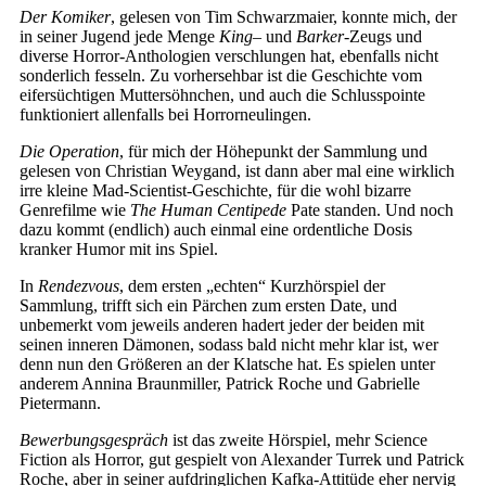
Der Komiker
, gelesen von Tim Schwarzmaier, konnte mich, der
in seiner Jugend jede Menge
King
– und
Barker
-Zeugs und
diverse Horror-Anthologien verschlungen hat, ebenfalls nicht
sonderlich fesseln. Zu vorhersehbar ist die Geschichte vom
eifersüchtigen Muttersöhnchen, und auch die Schlusspointe
funktioniert allenfalls bei Horrorneulingen.
Die Operation
, für mich der Höhepunkt der Sammlung und
gelesen von Christian Weygand, ist dann aber mal eine wirklich
irre kleine Mad-Scientist-Geschichte, für die wohl bizarre
Genrefilme wie
The Human Centipede
Pate standen. Und noch
dazu kommt (endlich) auch einmal eine ordentliche Dosis
kranker Humor mit ins Spiel.
In
Rendezvous
, dem ersten „echten“ Kurzhörspiel der
Sammlung, trifft sich ein Pärchen zum ersten Date, und
unbemerkt vom jeweils anderen hadert jeder der beiden mit
seinen inneren Dämonen, sodass bald nicht mehr klar ist, wer
denn nun den Größeren an der Klatsche hat. Es spielen unter
anderem Annina Braunmiller, Patrick Roche und Gabrielle
Pietermann.
Bewerbungsgespräch
ist das zweite Hörspiel, mehr Science
Fiction als Horror, gut gespielt von Alexander Turrek und Patrick
Roche, aber in seiner aufdringlichen Kafka-Attitüde eher nervig