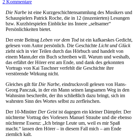
2 Kommentare
Die Narbe
ist eine Kurzgeschichtensammlung des Musikers und
Schauspielers Patrick Roche, die in 12 (inszenierten) Lesungen
bzw. Kurzhörspielen Einblicke ins Innere „seltsamer“
Persönlichkeiten bietet.
Der erste Beitrag
Leben vor dem Tod
ist ein kafkaeskes Gedicht,
gelesen vom Autor persönlich. Die Geschichte
Licht und Glück
zieht sich in vier Teilen durch das Hörbuch und handelt von
einem Mann,der ein Buch schreiben will. Warum und weshalb,
das erfährt der Hörer erst am Ende, und dank des gekonnten
Vortrags von Kai Taschner verfehlt die Geschichte ihre
verstörende Wirkung nicht.
Gleiches gilt für
Die Narbe
, eindrucksvoll gelesen von Hans-
Georg Panczak, in der ein Mann seinen langsamen Weg in den
Wahnsinn beschreibt, der ihn schließlich dazu bringt, sich im
wahrsten Sinn des Wortes selbst zu zerfleischen.
Der 10-Minüter
Der Geist
ist dagegen ein kleiner Dämpfer. Der
nüchterne Vortrag des Vorlesers Manuel Straube und die ebenso
nüchterne Essenz: „Ich bringe Leute um, weil es mir Spaß
macht.“ lassen den Hörer – in diesem Fall mich – am Ende
ziemlich kalt.