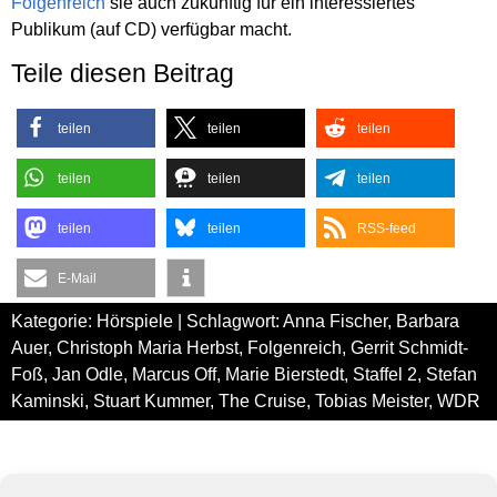
Folgenreich
sie auch zukünftig für ein interessiertes
Publikum (auf CD) verfügbar macht.
Teile diesen Beitrag
teilen
teilen
teilen
teilen
teilen
teilen
teilen
teilen
RSS-feed
E-Mail
Kategorie:
Hörspiele
| Schlagwort:
Anna Fischer
,
Barbara
Auer
,
Christoph Maria Herbst
,
Folgenreich
,
Gerrit Schmidt-
Foß
,
Jan Odle
,
Marcus Off
,
Marie Bierstedt
,
Staffel 2
,
Stefan
Kaminski
,
Stuart Kummer
,
The Cruise
,
Tobias Meister
,
WDR