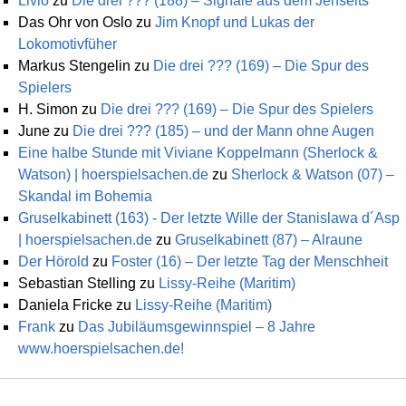
Livio
zu
Die drei ??? (188) – Signale aus dem Jenseits
Das Ohr von Oslo
zu
Jim Knopf und Lukas der
Lokomotivfüher
Markus Stengelin
zu
Die drei ??? (169) – Die Spur des
Spielers
H. Simon
zu
Die drei ??? (169) – Die Spur des Spielers
June
zu
Die drei ??? (185) – und der Mann ohne Augen
Eine halbe Stunde mit Viviane Koppelmann (Sherlock &
Watson) | hoerspielsachen.de
zu
Sherlock & Watson (07) –
Skandal im Bohemia
Gruselkabinett (163) - Der letzte Wille der Stanislawa d´Asp
| hoerspielsachen.de
zu
Gruselkabinett (87) – Alraune
Der Hörold
zu
Foster (16) – Der letzte Tag der Menschheit
Sebastian Stelling
zu
Lissy-Reihe (Maritim)
Daniela Fricke
zu
Lissy-Reihe (Maritim)
Frank
zu
Das Jubiläumsgewinnspiel – 8 Jahre
www.hoerspielsachen.de!