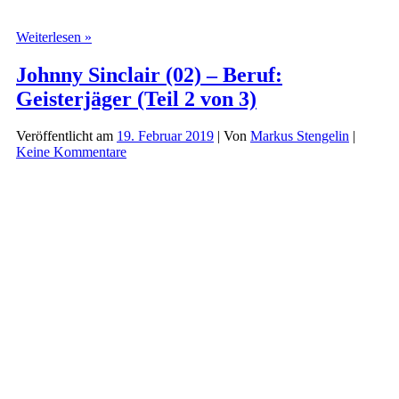
Johnny
Weiterlesen »
Sinclair
(03)
Johnny Sinclair (02) – Beruf:
–
Geisterjäger (Teil 2 von 3)
Beruf:
Geisterjäger
(Teil
Veröffentlicht am
19. Februar 2019
| Von
Markus Stengelin
|
3
Keine Kommentare
von
3)