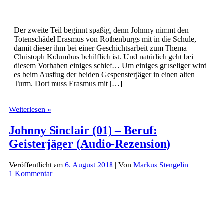
Der zweite Teil beginnt spaßig, denn Johnny nimmt den
Totenschädel Erasmus von Rothenburgs mit in die Schule,
damit dieser ihm bei einer Geschichtsarbeit zum Thema
Christoph Kolumbus behilflich ist. Und natürlich geht bei
diesem Vorhaben einiges schief… Um einiges gruseliger wird
es beim Ausflug der beiden Gespensterjäger in einen alten
Turm. Dort muss Erasmus mit […]
Johnny
Weiterlesen »
Sinclair
(02)
Johnny Sinclair (01) – Beruf:
–
Geisterjäger (Audio-Rezension)
Beruf:
Geisterjäger
(Teil
Veröffentlicht am
6. August 2018
| Von
Markus Stengelin
|
2
1 Kommentar
von
3)