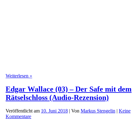
Johnny
Weiterlesen »
Sinclair
(01)
Edgar Wallace (03) – Der Safe mit dem
–
Rätselschloss (Audio-Rezension)
Beruf:
Geisterjäger
(Audio-
Veröffentlicht am
10. Juni 2018
| Von
Markus Stengelin
|
Keine
Rezension)
Kommentare