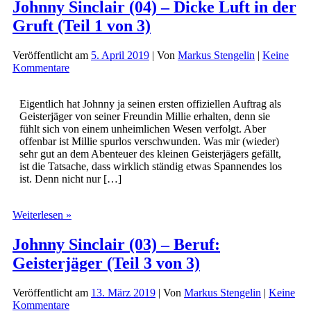
Johnny Sinclair (04) – Dicke Luft in der
Gruft (Teil 1 von 3)
Veröffentlicht am
5. April 2019
| Von
Markus Stengelin
|
Keine
Kommentare
Eigentlich hat Johnny ja seinen ersten offiziellen Auftrag als
Geisterjäger von seiner Freundin Millie erhalten, denn sie
fühlt sich von einem unheimlichen Wesen verfolgt. Aber
offenbar ist Millie spurlos verschwunden. Was mir (wieder)
sehr gut an dem Abenteuer des kleinen Geisterjägers gefällt,
ist die Tatsache, dass wirklich ständig etwas Spannendes los
ist. Denn nicht nur […]
Johnny
Weiterlesen »
Sinclair
(04)
Johnny Sinclair (03) – Beruf:
–
Geisterjäger (Teil 3 von 3)
Dicke
Luft
in
Veröffentlicht am
13. März 2019
| Von
Markus Stengelin
|
Keine
der
Kommentare