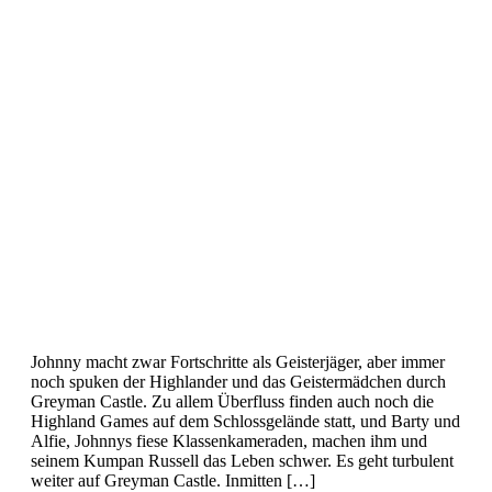
Gruft
(Teil
1
von
3)
Johnny macht zwar Fortschritte als Geisterjäger, aber immer
noch spuken der Highlander und das Geistermädchen durch
Greyman Castle. Zu allem Überfluss finden auch noch die
Highland Games auf dem Schlossgelände statt, und Barty und
Alfie, Johnnys fiese Klassenkameraden, machen ihm und
seinem Kumpan Russell das Leben schwer. Es geht turbulent
weiter auf Greyman Castle. Inmitten […]