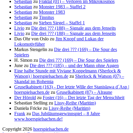
Sebastian
zu
Fraktal (01) – Verloren im Mikrokosmos
Sebastian
zu
Monster 1983 – Staffel 2
Sebastian
zu
Monster 1983
Sebastian
zu
Tinnitus
Sebastian
zu
Sieben Siegel – Staffel 1
Livio
zu
Die drei ??? (188) – Signale aus dem Jenseits
Livio
zu
Die drei ??? (188) – Signale aus dem Jenseits
Das Ohr von Oslo
zu
Jim Knopf und Lukas der
Lokomotivfüher
Markus Stengelin
zu
Die drei ??? (169) – Die Spur des
Spielers
H. Simon
zu
Die drei ??? (169) – Die Spur des Spielers
June
zu
Die drei ??? (185) – und der Mann ohne Augen
Eine halbe Stunde mit Viviane Koppelmann (Sherlock &
Watson) | hoerspielsachen.de
zu
Sherlock & Watson (07) –
Skandal im Bohemia
Gruselkabinett (163) - Der letzte Wille der Stanislawa d´Asp |
hoerspielsachen.de
zu
Gruselkabinett (87) – Alraune
Der Hörold
zu
Foster (16) – Der letzte Tag der Menschheit
Sebastian Stelling
zu
Lissy-Reihe (Maritim)
Daniela Fricke
zu
Lissy-Reihe (Maritim)
Frank
zu
Das Jubiläumsgewinnspiel – 8 Jahre
www.hoerspielsachen.de!
Copyright 2026
hoerspielsachen.de