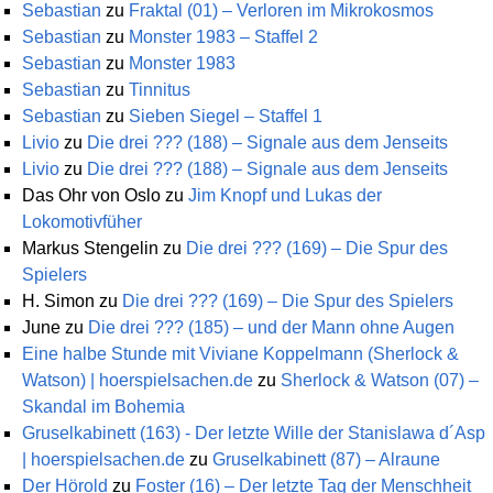
Sebastian
zu
Fraktal (01) – Verloren im Mikrokosmos
Sebastian
zu
Monster 1983 – Staffel 2
Sebastian
zu
Monster 1983
Sebastian
zu
Tinnitus
Sebastian
zu
Sieben Siegel – Staffel 1
Livio
zu
Die drei ??? (188) – Signale aus dem Jenseits
Livio
zu
Die drei ??? (188) – Signale aus dem Jenseits
Das Ohr von Oslo
zu
Jim Knopf und Lukas der
Lokomotivfüher
Markus Stengelin
zu
Die drei ??? (169) – Die Spur des
Spielers
H. Simon
zu
Die drei ??? (169) – Die Spur des Spielers
June
zu
Die drei ??? (185) – und der Mann ohne Augen
Eine halbe Stunde mit Viviane Koppelmann (Sherlock &
Watson) | hoerspielsachen.de
zu
Sherlock & Watson (07) –
Skandal im Bohemia
Gruselkabinett (163) - Der letzte Wille der Stanislawa d´Asp
| hoerspielsachen.de
zu
Gruselkabinett (87) – Alraune
Der Hörold
zu
Foster (16) – Der letzte Tag der Menschheit