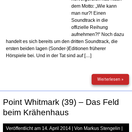
dem Motto: „Wie kann
man nur?! Einen
Soundtrack in die
offizielle Reihung
aufnehmen?!“ Noch dazu
handelt es sich bereits um den dritten Soundtrack, die
ersten beiden lagen (Sonder-)Editionen früherer
Hörspiele bei. Und in der Tat sind auf […]
Gabr
Weiterlesen »
Bur
(40)
–
Point Whitmark (39) – Das Feld
Livr
Opt
beim Krähenhaus
Veröffentlicht am
14. April 2014
| Von
Markus Stengelin
|