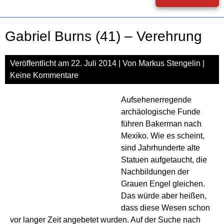
Bur
(42)
–
Gabriel Burns (41) – Verehrung
Trä
vom
Sch
Veröffentlicht am
22. Juli 2014
| Von
Markus Stengelin
|
Keine Kommentare
Aufsehenerregende
archäologische Funde
führen Bakerman nach
Mexiko. Wie es scheint,
sind Jahrhunderte alte
Statuen aufgetaucht, die
Nachbildungen der
Grauen Engel gleichen.
Das würde aber heißen,
dass diese Wesen schon
vor langer Zeit angebetet wurden. Auf der Suche nach