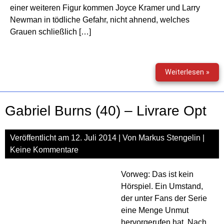
einer weiteren Figur kommen Joyce Kramer und Larry
Newman in tödliche Gefahr, nicht ahnend, welches
Grauen schließlich […]
Gabr
Weiterlesen »
Bur
(41)
–
Gabriel Burns (40) – Livrare Opt
Vere
Veröffentlicht am
12. Juli 2014
| Von
Markus Stengelin
|
Keine Kommentare
Vorweg: Das ist kein
Hörspiel. Ein Umstand,
der unter Fans der Serie
eine Menge Unmut
hervorgerufen hat. Nach