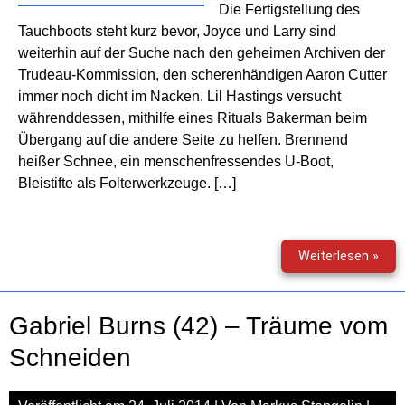
Die Fertigstellung des
Tauchboots steht kurz bevor, Joyce und Larry sind
weiterhin auf der Suche nach den geheimen Archiven der
Trudeau-Kommission, den scherenhändigen Aaron Cutter
immer noch dicht im Nacken. Lil Hastings versucht
währenddessen, mithilfe eines Rituals Bakerman beim
Übergang auf die andere Seite zu helfen. Brennend
heißer Schnee, ein menschenfressendes U-Boot,
Bleistifte als Folterwerkzeuge. […]
Gabr
Weiterlesen »
Bur
(43)
–
Gabriel Burns (42) – Träume vom
Fern
von
Schneiden
allen
Tief