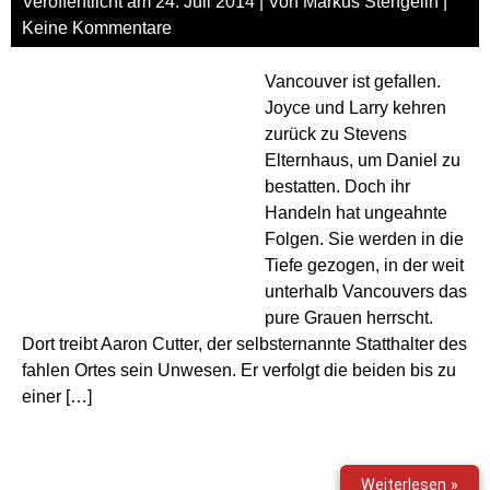
Veröffentlicht am
24. Juli 2014
| Von
Markus Stengelin
|
Keine Kommentare
Vancouver ist gefallen.
Joyce und Larry kehren
zurück zu Stevens
Elternhaus, um Daniel zu
bestatten. Doch ihr
Handeln hat ungeahnte
Folgen. Sie werden in die
Tiefe gezogen, in der weit
unterhalb Vancouvers das
pure Grauen herrscht.
Dort treibt Aaron Cutter, der selbsternannte Statthalter des
fahlen Ortes sein Unwesen. Er verfolgt die beiden bis zu
einer […]
Gabr
Weiterlesen »