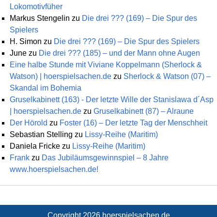
Lokomotivfüher
Markus Stengelin
zu
Die drei ??? (169) – Die Spur des
Spielers
H. Simon
zu
Die drei ??? (169) – Die Spur des Spielers
June
zu
Die drei ??? (185) – und der Mann ohne Augen
Eine halbe Stunde mit Viviane Koppelmann (Sherlock &
Watson) | hoerspielsachen.de
zu
Sherlock & Watson (07) –
Skandal im Bohemia
Gruselkabinett (163) - Der letzte Wille der Stanislawa d´Asp
| hoerspielsachen.de
zu
Gruselkabinett (87) – Alraune
Der Hörold
zu
Foster (16) – Der letzte Tag der Menschheit
Sebastian Stelling
zu
Lissy-Reihe (Maritim)
Daniela Fricke
zu
Lissy-Reihe (Maritim)
Frank
zu
Das Jubiläumsgewinnspiel – 8 Jahre
www.hoerspielsachen.de!
Copyright 2026
hoerspielsachen.de