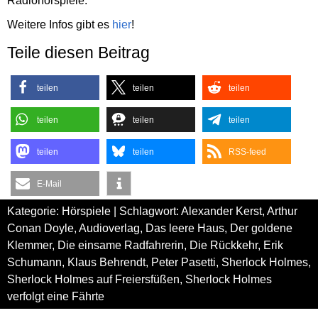
Radiohörspiele.
Weitere Infos gibt es
hier
!
Teile diesen Beitrag
teilen
teilen
teilen
teilen
teilen
teilen
teilen
teilen
RSS-feed
E-Mail
Kategorie:
Hörspiele
| Schlagwort:
Alexander Kerst
,
Arthur
Conan Doyle
,
Audioverlag
,
Das leere Haus
,
Der goldene
Klemmer
,
Die einsame Radfahrerin
,
Die Rückkehr
,
Erik
Schumann
,
Klaus Behrendt
,
Peter Pasetti
,
Sherlock Holmes
,
Sherlock Holmes auf Freiersfüßen
,
Sherlock Holmes
verfolgt eine Fährte